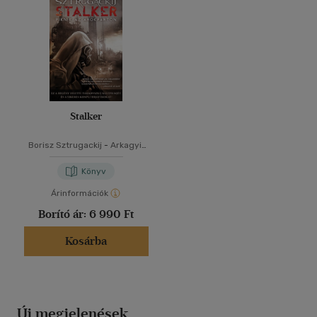
Stalker
Borisz Sztrugackij
-
Arkagyij
Sztrugackij
Könyv
Árinformációk
Borító ár:
6 990 Ft
Kosárba
Új megjelenések