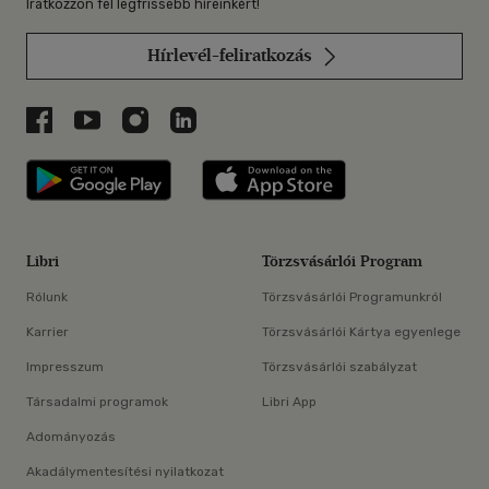
Iratkozzon fel legfrissebb híreinkért!
Hírlevél-feliratkozás
Libri a Facebookon
Libri a Youtube-on
Libri az Instagramon
Libri a LinkedInen
Libri applikáció Szerezd meg: Google P
Libri applikáció 
Libri
Törzsvásárlói Program
Rólunk
Törzsvásárlói Programunkról
Karrier
Törzsvásárlói Kártya egyenlege
Impresszum
Törzsvásárlói szabályzat
Társadalmi programok
Libri App
Adományozás
Akadálymentesítési nyilatkozat