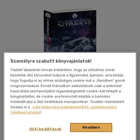
Személyre szabott könyvajánlatok!
Tisztelt Vásárlónk! Annak érdekében, hogy az ízléséhez minél
közelebb álló könyveket tudjunk a figyelmébe ajánlani, arra kérjük,
hogy fogadja el az ehhez szükséges cookie-kat a „Rendben” gomb
megnyomásával. Ennek hiányában weboldalunk csak a weboldal
használata szempontjából legszükségesebb cookie-kat telepíti a
böngészőjébe, de cookie-preferenciáit később is bármikor
módosíthatja a Süti beállítások menüpontban. További részletekért
olvassa el a
Libri Könyvkereskedelmi Kft. adatkezelési
tájékoztatóját
!
Kívánságlistához adom
Megosztom
Rendben
Süti beállítások
Metropolis Media Group Kft
|
2015
|
magyar nyelvű