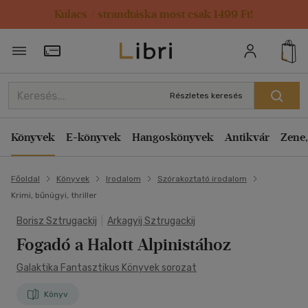
Kulacs / strandtáska most csak 1499 Ft!
Törzsvásárlói Kártya adatai
Részletes keresés
Könyvek
E-könyvek
Hangoskönyvek
Antikvár
Zene,
Főoldal
Könyvek
Irodalom
Szórakoztató irodalom
Krimi, bűnügyi, thriller
Borisz Sztrugackij
|
Arkagyij Sztrugackij
Fogadó a Halott Alpinistához
Galaktika Fantasztikus Könyvek sorozat
Könyv