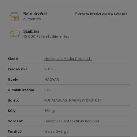
teljes joggal mondható első kiadásnak, hiszen új fordításban
lát napvilágot, közel ötvenoldalnyi olyan szövegrésszel,
amely mindeddig ismeretlen maradt a hazai olvasók előtt.
Bolti átvétel
Elérhető készlet esetén akár ma
díjmentes
A BŰNÜGYI REGÉNY ÚJABB REKVIEMJE
Szállítás
15 000 Ft felett díjmentes
Kiadó
Metropolis Media Group Kft
Kiadás éve
2015
Nyelv
MAGYAR
Oldalak száma:
270
Borító
PUHATÁBLÁS, RAGASZTÓKÖTÖTT
Súly
192 gr
Sorozat
Galaktika Fantasztikus Könyvek
Fordító
Weisz Györgyi