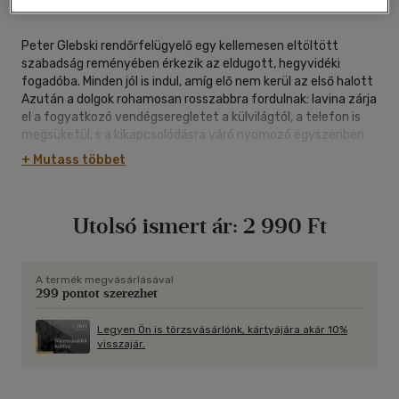
|
puhatáblás, ragasztókötött
|
270 oldal
Peter Glebski rendőrfelügyelő egy kellemesen eltöltött
szabadság reményében érkezik az eldugott, hegyvidéki
fogadóba. Minden jól is indul, amíg elő nem kerül az első halott
Azután a dolgok rohamosan rosszabbra fordulnak: lavina zárja
el a fogyatkozó vendégseregletet a külvilágtól, a telefon is
megsüketül, s a kikapcsolódásra váró nyomozó egyszeriben
ott találja magát egy egyre rejtélyesebb gyilkossági ügy
+ Mutass többet
kellős közepén, csupa potenciális tettessel körülvéve.
Ráadásul az eset megoldását az sem kimondottan segíti elő,
hogy a nyomok egyike-másika látszólag világunk határain
Utolsó ismert ár:
2 990 Ft
túlra vezet
A Sztrugackij fivérek ismét nem egy megszokott SF-et
tesznek le elénk, hanem egy vérbeli bűnügyi történetet,
A termék megvásárlásával
299 pontot szerezhet
amelyben persze semmi sem a várakozásoknak megfelelően
alakul. Mert mit is várhatnánk egy olyan krimitől, amiben a
halott nem halott, a gyanúsítottak egy része pedig talán
Legyen Ön is törzsvásárlónk, kártyájára akár 10%
visszajár.
nem is ember?
Ez a kötet immár másodszor jelenik meg magyarul, mégis