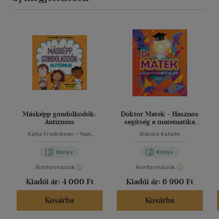
Másképp gondolkodók:
Doktor Matek - Hasznos
Autizmus
segítség a matematika
tanulásához
Katia Fredriksen
-
Yael
Slánicz Katalin
Rothman
Könyv
Könyv
Árinformációk
Árinformációk
Kiadói ár:
4 000 Ft
Kiadói ár:
6 990 Ft
Kosárba
Kosárba