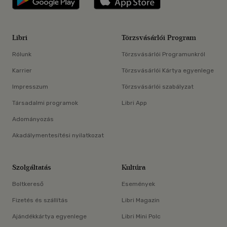
Libri
Törzsvásárlói Program
Rólunk
Törzsvásárlói Programunkról
Karrier
Törzsvásárlói Kártya egyenlege
Impresszum
Törzsvásárlói szabályzat
Társadalmi programok
Libri App
Adományozás
Akadálymentesítési nyilatkozat
Szolgáltatás
Kultúra
Boltkereső
Események
Fizetés és szállítás
Libri Magazin
Ajándékkártya egyenlege
Libri Mini Polc