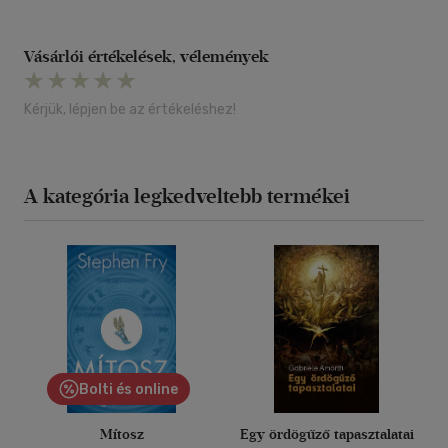
Vásárlói értékelések, vélemények
Kérjük, lépjen be az értékeléshez!
A kategória legkedveltebb termékei
Bolti és online
Mítosz
Egy ördögűző tapasztalatai