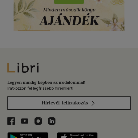
Libri
Legyen mindig képben az irodalommal!
Iratkozzon fel legfrissebb híreinkért!
Hírlevél-feliratkozás
Libri a Facebookon
Libri a Youtube-on
Libri az Instagramon
Libri a LinkedInen
Libri applikáció Szerezd meg: Google P
Libri applikáció 