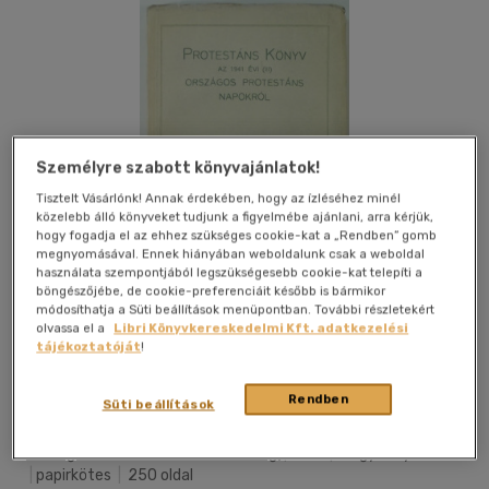
Személyre szabott könyvajánlatok!
Tisztelt Vásárlónk! Annak érdekében, hogy az ízléséhez minél
közelebb álló könyveket tudjunk a figyelmébe ajánlani, arra kérjük,
hogy fogadja el az ehhez szükséges cookie-kat a „Rendben” gomb
megnyomásával. Ennek hiányában weboldalunk csak a weboldal
használata szempontjából legszükségesebb cookie-kat telepíti a
böngészőjébe, de cookie-preferenciáit később is bármikor
módosíthatja a Süti beállítások menüpontban. További részletekért
olvassa el a
Libri Könyvkereskedelmi Kft. adatkezelési
tájékoztatóját
!
Kívánságlistához adom
Megosztom
Rendben
Süti beállítások
Országos Bethlen Gábor Szövetség
|
1941
|
magyar nyelvű
|
papirkötes
|
250 oldal