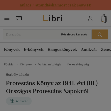
Kulacs / strandtáska most csak 1499 Ft!
Törzsvásárlói Kártya adatai
Részletes keresés
Könyvek
E-könyvek
Hangoskönyvek
Antikvár
Zene,
Főoldal
Könyvek
Vallás, mitológia
Kereszténység
Borbély László
Protestáns Könyv az 1941. évi (III.)
Országos Protestáns Napokról
Antikvár