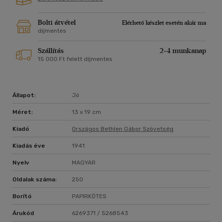
Bolti átvétel
Elérhető készlet esetén akár ma
díjmentes
Szállítás
2-4 munkanap
15 000 Ft felett díjmentes
Állapot:
Jó
Méret:
13 x 19 cm
Kiadó
Országos Bethlen Gábor Szövetség
Kiadás éve
1941
Nyelv
MAGYAR
Oldalak száma:
250
Borító
PAPIRKÖTES
Árukód
6269371 / 5268543