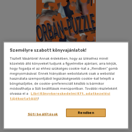
Személyre szabott könyvajánlatok!
Tisztelt Vásárlónk! Annak érdekében, hogy az ízléséhez minél
közelebb álló könyveket tudjunk a figyelmébe ajánlani, arra kérjük,
hogy fogadja el az ehhez szükséges cookie-kat a „Rendben” gomb
megnyomásával. Ennek hiányában weboldalunk csak a weboldal
használata szempontjából legszükségesebb cookie-kat telepíti a
böngészőjébe, de cookie-preferenciáit később is bármikor
módosíthatja a Süti beállítások menüpontban. További részletekért
olvassa el a
Libri Könyvkereskedelmi Kft. adatkezelési
Kívánságlistához adom
Megosztom
tájékoztatóját
!
Rendben
Süti beállítások
Nhk Naphegy Kiadó Kft.
|
2022
|
magyar nyelvű
|
füles,
kartonált
|
196 oldal