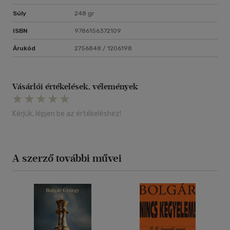
Súly
248 gr
ISBN
9786156372109
Árukód
2756848 / 1206198
Vásárlói értékelések, vélemények
Kérjük, lépjen be az értékeléshez!
A szerző további művei