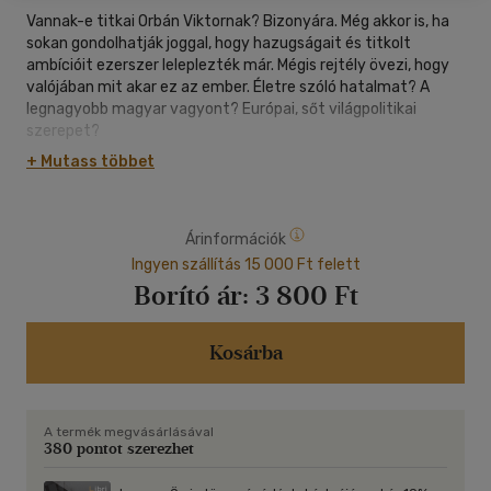
Vannak-e titkai Orbán Viktornak? Bizonyára. Még akkor is, ha
sokan gondolhatják joggal, hogy hazugságait és titkolt
ambícióit ezerszer leleplezték már. Mégis rejtély övezi, hogy
valójában mit akar ez az ember. Életre szóló hatalmat? A
legnagyobb magyar vagyont? Európai, sőt világpolitikai
szerepet?
+ Mutass többet
Róla elnevezett korszakot? Hosszú fejezetet a magyar és az
európai történelemben?
Vérbeli politikushoz illően Orbán tud titkot tartani, ugyanakkor
Árinformációk
néhányszor mégis elárulja magát, méghozzá tudatosan. Csak
össze kell szedegetni és rakosgatni a puzzle darabkáit, hogy
Ingyen szállítás 15 000 Ft felett
lássuk: ki ő és mit akar velünk. Ebben a könyvben a puzzle
Borító ár:
3 800 Ft
összeáll.
Bolgár György író, újságíró, rádiós, aki már majdnem 30 éve
Kosárba
vezeti a Beszéljük meg!, illetve a Megbeszéljük című népszerű
betelefonálós rádióműsorát - utóbbit a Klubrádióban, 2002
óta. 1974-ben jelent meg a Magvetőnél első verseskötete,
A termék megvásárlásával
amelyet aztán továbbiak, illetve novellák, regények, sőt
380 pontot szerezhet
drámák is követtek. Írt riportkönyvet a világ talán
legfontosabb napilapjáról, a The New York Timesról, körképet