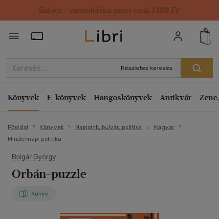
Kulacs / strandtáska most csak 1499 Ft!
Törzsvásárlói Kártya adatai
Részletes keresés
Könyvek
E-könyvek
Hangoskönyvek
Antikvár
Zene,
Főoldal
Könyvek
Napjaink, bulvár, politika
Magyar
Mindennapi politika
Bolgár György
Orbán-puzzle
Könyv