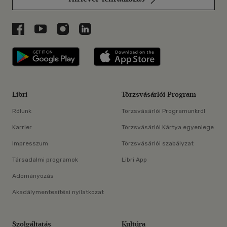
Libri a Facebookon
Libri a Youtube-on
Libri az Instagramon
Libri a LinkedInen
Libri applikáció Szerezd meg: Google P
Libri applikáció 
Libri
Törzsvásárlói Program
Rólunk
Törzsvásárlói Programunkról
Karrier
Törzsvásárlói Kártya egyenlege
Impresszum
Törzsvásárlói szabályzat
Társadalmi programok
Libri App
Adományozás
Akadálymentesítési nyilatkozat
Szolgáltatás
Kultúra