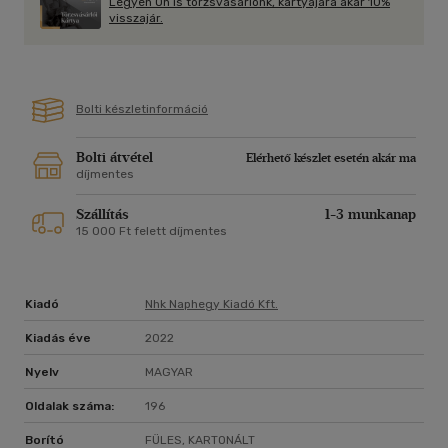
Legyen Ön is törzsvásárlónk, kártyájára akár 10%
a világhírű magyarokról (angolul is), és Orbán Viktorról (Orbán-
visszajár.
mesék címmel). Legutóbbi regénye, a
Szextett 2020-ban jelent meg.
Bolti készletinformáció
Bolti átvétel
Elérhető készlet esetén akár ma
díjmentes
Szállítás
1-3 munkanap
15 000 Ft felett díjmentes
Kiadó
Nhk Naphegy Kiadó Kft.
Kiadás éve
2022
Nyelv
MAGYAR
Oldalak száma:
196
Borító
FÜLES, KARTONÁLT