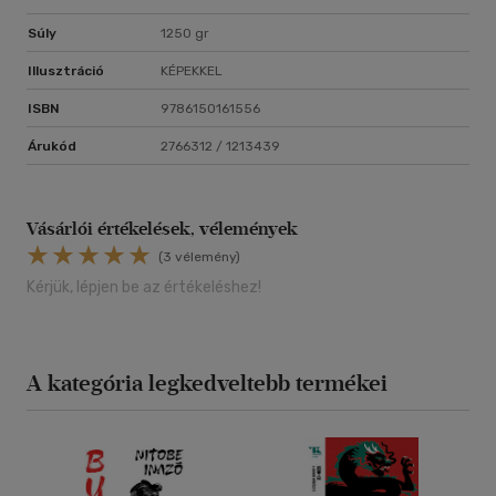
Súly
1250 gr
Illusztráció
KÉPEKKEL
ISBN
9786150161556
Árukód
2766312 / 1213439
Vásárlói értékelések, vélemények
(3 vélemény)
Kérjük, lépjen be az értékeléshez!
A kategória legkedveltebb termékei