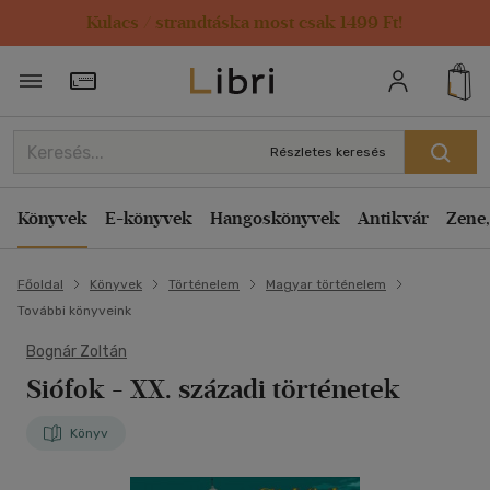
Kulacs / strandtáska most csak 1499 Ft!
Törzsvásárlói Kártya adatai
Részletes keresés
Könyvek
E-könyvek
Hangoskönyvek
Antikvár
Zene,
Főoldal
Könyvek
Történelem
Magyar történelem
További könyveink
Bognár Zoltán
Siófok
- XX. századi történetek
Könyv