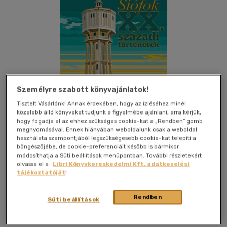
Személyre szabott könyvajánlatok!
Tisztelt Vásárlónk! Annak érdekében, hogy az ízléséhez minél
közelebb álló könyveket tudjunk a figyelmébe ajánlani, arra kérjük,
hogy fogadja el az ehhez szükséges cookie-kat a „Rendben” gomb
megnyomásával. Ennek hiányában weboldalunk csak a weboldal
használata szempontjából legszükségesebb cookie-kat telepíti a
böngészőjébe, de cookie-preferenciáit később is bármikor
módosíthatja a Süti beállítások menüpontban. További részletekért
olvassa el a
Libri Könyvkereskedelmi Kft. adatkezelési
Kívánságlistához adom
Megosztom
tájékoztatóját
!
(3 vélemény)
Rendben
Süti beállítások
Magánkiadás
|
2022
|
magyar nyelvű
|
keménytábla
|
700
oldal