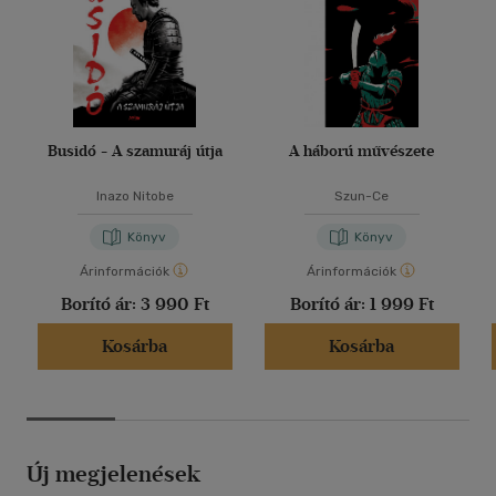
Busidó - A szamuráj útja
A háború művészete
Inazo Nitobe
Szun-Ce
Könyv
Könyv
Árinformációk
Árinformációk
Borító ár:
3 990 Ft
Borító ár:
1 999 Ft
Kosárba
Kosárba
Új megjelenések