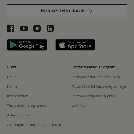
Hírlevél-feliratkozás
Libri a Facebookon
Libri a Youtube-on
Libri az Instagramon
Libri a LinkedInen
Libri applikáció Szerezd meg: Google P
Libri applikáció 
Libri
Törzsvásárlói Program
Rólunk
Törzsvásárlói Programunkról
Karrier
Törzsvásárlói Kártya egyenlege
Impresszum
Törzsvásárlói szabályzat
Társadalmi programok
Libri App
Adományozás
Akadálymentesítési nyilatkozat