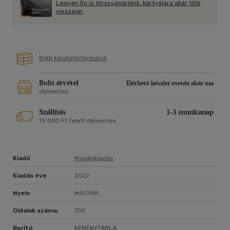
Legyen Ön is törzsvásárlónk, kártyájára akár 10%
visszajár.
Bolti készletinformáció
Bolti átvétel
Elérhető készlet esetén akár ma
díjmentes
Szállítás
1-3 munkanap
15 000 Ft felett díjmentes
Kiadó
Magánkiadás
Kiadás éve
2022
Nyelv
MAGYAR
Oldalak száma:
700
Borító
KEMÉNYTÁBLA