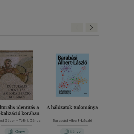
Hátra
Előre
lturális identitás a
A hálózatok tudománya
Közösség 
okalizáció korában
támogat
mezőgazd
csi Gábor
-
Tóth I. János
Barabási Albert-László
Gombkötő 
Könyv
Könyv
Kön