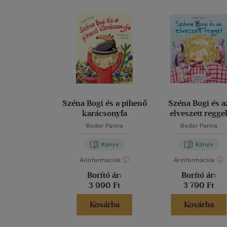
Széna Bogi és a pihenő
Széna Bogi és a
karácsonyfa
elveszett regge
Bodor Panna
Bodor Panna
Könyv
Könyv
Árinformációk
Árinformációk
Borító ár:
Borító ár:
3 990 Ft
3 790 Ft
Kosárba
Kosárba