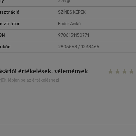
ly
276 gr
lusztráció
SZÍNES KÉPEK
lusztrátor
Fodor Anikó
BN
9786151150771
rukód
2805568 / 1238465
ásárlói értékelések, vélemények
rjük, lépjen be az értékeléshez!