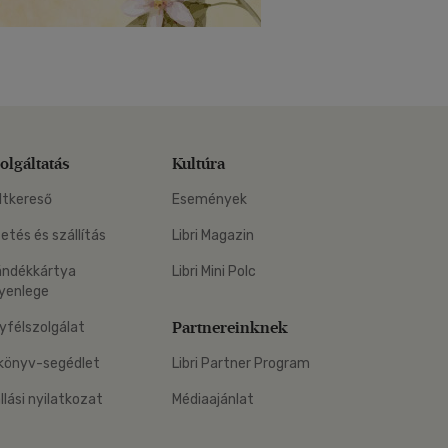
olgáltatás
Kultúra
ltkereső
Események
zetés és szállítás
Libri Magazin
ándékkártya
Libri Mini Polc
yenlege
Partnereinknek
yfélszolgálat
könyv-segédlet
Libri Partner Program
állási nyilatkozat
Médiaajánlat