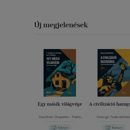
Új megjelenések
Egy másik világvége
A civilizáció hazug
Gauthier Chapelle
-
Pablo
George Tsakraklide
Servigne
-
Raphael Stevens
Könyv
Könyv