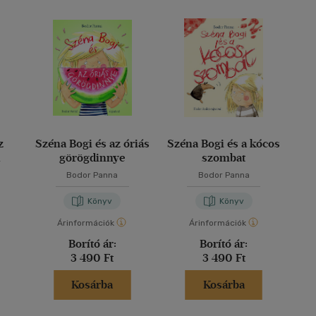
z
Széna Bogi és az óriás
Széna Bogi és a kócos
l
görögdinnye
szombat
Bodor Panna
Bodor Panna
Könyv
Könyv
Árinformációk
Árinformációk
Borító ár:
Borító ár:
3 490 Ft
3 490 Ft
Kosárba
Kosárba