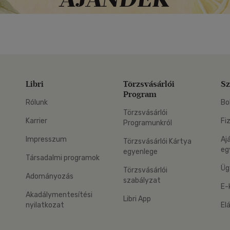
Libri
Törzsvásárlói
Sz
Program
Rólunk
Bo
Törzsvásárlói
Karrier
Fi
Programunkról
Impresszum
Aj
Törzsvásárlói Kártya
eg
egyenlege
Társadalmi programok
Üg
Törzsvásárlói
Adományozás
szabályzat
E-
Akadálymentesítési
Libri App
nyilatkozat
El