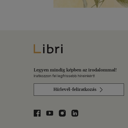
Libri
Legyen mindig képben az irodalommal!
Iratkozzon fel legfrissebb híreinkért!
Hírlevél-feliratkozás
Libri a Facebookon
Libri a Youtube-on
Libri az Instagramon
Libri a LinkedInen