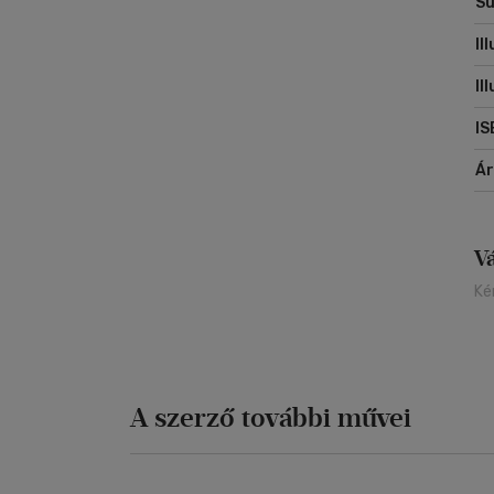
Sú
Il
Il
IS
Á
V
Ké
A szerző további művei