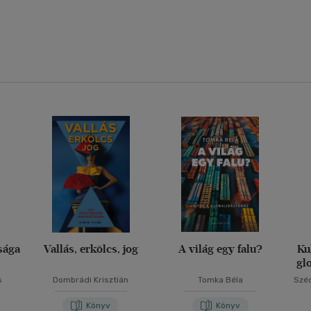
sága
Vallás, erkölcs, jog
A világ egy falu?
Ku
gl
s
Dombrádi Krisztián
Tomka Béla
Szé
Könyv
Könyv