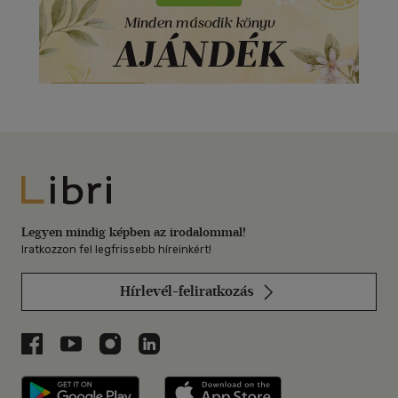
Libri
Legyen mindig képben az irodalommal!
Iratkozzon fel legfrissebb híreinkért!
Hírlevél-feliratkozás
Libri a Facebookon
Libri a Youtube-on
Libri az Instagramon
Libri a LinkedInen
Libri applikáció Szerezd meg: Google P
Libri applikáció 