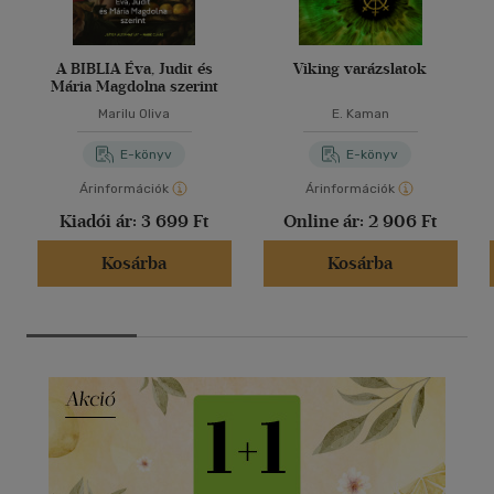
A BIBLIA Éva, Judit és
Viking varázslatok
Mária Magdolna szerint
Marilu Oliva
E. Kaman
E-könyv
E-könyv
Árinformációk
Árinformációk
Kiadói ár:
3 699 Ft
Online ár:
2 906 Ft
Kosárba
Kosárba