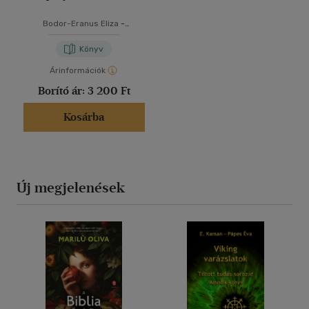
Bodor-Eranus Eliza
-
Szvetelszky Zsuzsanna
Könyv
Árinformációk
Borító ár:
3 200 Ft
Kosárba
Új megjelenések