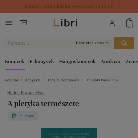
Kulacs / strandtáska most csak 1499 Ft!
Törzsvásárlói Kártya adatai
Részletes keresés
Könyvek
E-könyvek
Hangoskönyvek
Antikvár
Zene,
Főoldal
Könyvek
Társ. tudományok
További könyveink
Bodor-Eranus Eliza
A pletyka természete
E-könyv