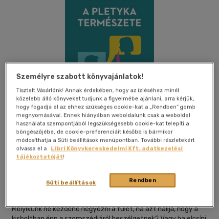
Személyre szabott könyvajánlatok!
Tisztelt Vásárlónk! Annak érdekében, hogy az ízléséhez minél
közelebb álló könyveket tudjunk a figyelmébe ajánlani, arra kérjük,
hogy fogadja el az ehhez szükséges cookie-kat a „Rendben” gomb
megnyomásával. Ennek hiányában weboldalunk csak a weboldal
használata szempontjából legszükségesebb cookie-kat telepíti a
böngészőjébe, de cookie-preferenciáit később is bármikor
módosíthatja a Süti beállítások menüpontban. További részletekért
olvassa el a
Libri Könyvkereskedelmi Kft. adatkezelési
Beleolvasok
Kívánságlistához adom
Megosztom
tájékoztatóját
!
Rendben
Süti beállítások
Typotex Elektronikus Kiadó Kft.
|
2020
|
magyar nyelvű
Melyikünk ne kezdené hegyezni a fülét, ha azt hallja, hogy a
kisboltban épp a szomszédjáról beszélgetnek? Vagy ha elcsípi