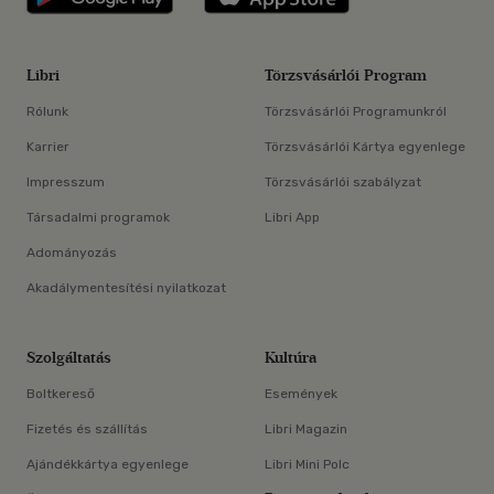
Libri
Törzsvásárlói Program
Rólunk
Törzsvásárlói Programunkról
Karrier
Törzsvásárlói Kártya egyenlege
Impresszum
Törzsvásárlói szabályzat
Társadalmi programok
Libri App
Adományozás
Akadálymentesítési nyilatkozat
Szolgáltatás
Kultúra
Boltkereső
Események
Fizetés és szállítás
Libri Magazin
Ajándékkártya egyenlege
Libri Mini Polc