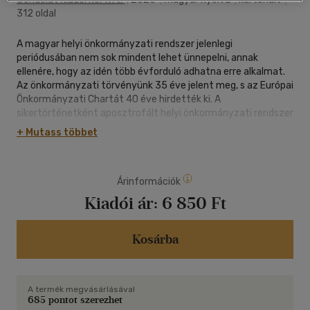
312 oldal
A magyar helyi önkormányzati rendszer jelenlegi
periódusában nem sok mindent lehet ünnepelni, annak
ellenére, hogy az idén több évforduló adhatna erre alkalmat.
Az önkormányzati törvényünk 35 éve jelent meg, s az Európai
Önkormányzati Chartát 40 éve hirdették ki. A
sikertörténetként aposztrofált helyi önkormányzati rendszer
bevezetése már a kilencvenes években is hatalmas
+ Mutass többet
lendületet adott a helyi társadalmak identitásának,
befolyásának, politikai súlyának. Az 1990. évi önkormányzati
választás a rendszerváltás megélésének kitüntetett
Árinformációk
eseménye volt. 2024-ben a helyi választásokat más légkör
vette körül. Az önkormányzati rendszer nagy veszteséget
Kiadói ár:
6 850 Ft
szenvedett, amivel a szakirodalom és a közpolitikai diskurzus
sokat foglalkozott. A szerkesztők szándéka az volt, hogy a
modellben az utóbbi 15 évben bekövetkezett változásokat a
Kosárba
helyi választások prizmáján keresztül értelmezze. A munka
nem előzmény nélküli, sőt kifejezetten a rendszerváltás
környékén induló helyi társadalom, majd helyi választás
A termék megvásárlásával
kutatások folytatásának tekinthető. A kötet szerzői
685 pontot szerezhet
különböző kutató generációkat képviselnek, különböző