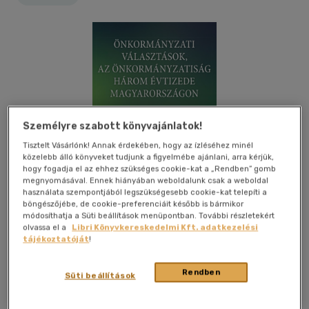
Személyre szabott könyvajánlatok!
Tisztelt Vásárlónk! Annak érdekében, hogy az ízléséhez minél
közelebb álló könyveket tudjunk a figyelmébe ajánlani, arra kérjük,
hogy fogadja el az ehhez szükséges cookie-kat a „Rendben” gomb
megnyomásával. Ennek hiányában weboldalunk csak a weboldal
használata szempontjából legszükségesebb cookie-kat telepíti a
böngészőjébe, de cookie-preferenciáit később is bármikor
módosíthatja a Süti beállítások menüpontban. További részletekért
olvassa el a
Libri Könyvkereskedelmi Kft. adatkezelési
tájékoztatóját
!
Kívánságlistához adom
Megosztom
Rendben
Süti beállítások
Gondolat Kiadói Kör Kft.
|
2025
|
magyar nyelvű
|
kartonált
|