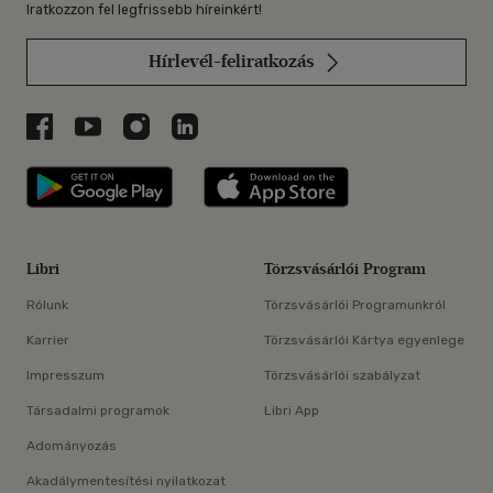
Iratkozzon fel legfrissebb híreinkért!
Hírlevél-feliratkozás
Libri a Facebookon
Libri a Youtube-on
Libri az Instagramon
Libri a LinkedInen
Libri applikáció Szerezd meg: Google P
Libri applikáció 
Libri
Törzsvásárlói Program
Rólunk
Törzsvásárlói Programunkról
Karrier
Törzsvásárlói Kártya egyenlege
Impresszum
Törzsvásárlói szabályzat
Társadalmi programok
Libri App
Adományozás
Akadálymentesítési nyilatkozat