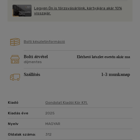
diszciplináris megközelítéseket alkalmaznak, abban viszont
Legyen Ön is törzsvásárlónk, kártyájára akár 10%
hasonlítanak, hogy a helyi politikát, az önkormányzást a
visszajár.
demokratikus és hatékony kormányzás nélkülözhetetlen
elemének tartják.
A helyi választásokról e kötetben felsorakoztatott
Bolti készletinformáció
tablóképek nem fedik le azt a problémahalmazt a politikában,
a társadalmi kohézióban, a közszolgáltatások rendszerében,
ami a kezdetben lopakodó, majd egyre határozottabb
Bolti átvétel
Elérhető készlet esetén akár ma
centralizáció nyomán keletkezett, azonban jól jeleznek
díjmentes
bizonyos trendeket.
Szállítás
1-3 munkanap
Kiadó
Gondolat Kiadói Kör Kft.
Kiadás éve
2025
Nyelv
MAGYAR
Oldalak száma:
312