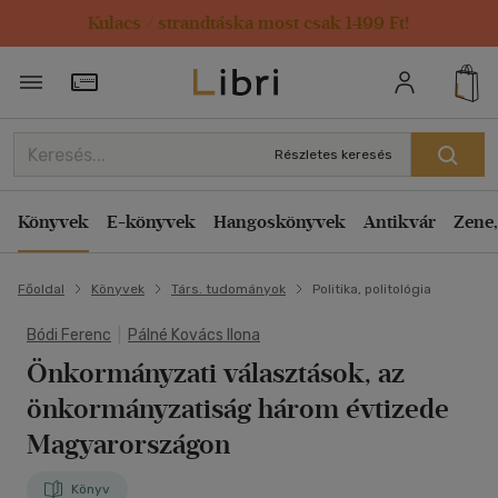
Kulacs / strandtáska most csak 1499 Ft!
Törzsvásárlói Kártya adatai
Részletes keresés
Könyvek
E-könyvek
Hangoskönyvek
Antikvár
Zene,
Főoldal
Könyvek
Társ. tudományok
Politika, politológia
Bódi Ferenc
|
Pálné Kovács Ilona
Önkormányzati választások, az
önkormányzatiság három évtizede
Magyarországon
Könyv