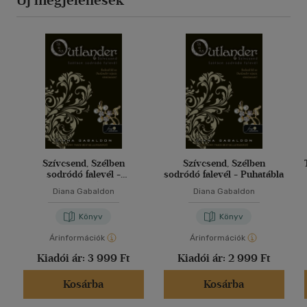
Új megjelenések
Szívcsend, Szélben
Szívcsend, Szélben
sodródó falevél -
sodródó falevél - Puhatábla
Keménytábla
Diana Gabaldon
Diana Gabaldon
Könyv
Könyv
Árinformációk
Árinformációk
Kiadói ár:
3 999 Ft
Kiadói ár:
2 999 Ft
Kosárba
Kosárba