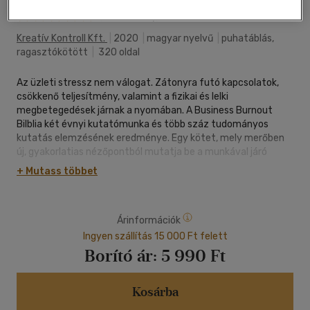
(11 vélemény)
Kreatív Kontroll Kft.
|
2020
|
magyar nyelvű
|
puhatáblás,
ragasztókötött
|
320 oldal
Az üzleti stressz nem válogat. Zátonyra futó kapcsolatok,
csökkenő teljesítmény, valamint a fizikai és lelki
megbetegedések járnak a nyomában. A Business Burnout
Bilblia két évnyi kutatómunka és több száz tudományos
kutatás elemzésének eredménye. Egy kötet, mely merőben
új, gyakorlatias nézőpontból mutatja be a munkával járó
üzleti stresszt és segít annak megelőzésében, kezelésében. A
+ Mutass többet
könyv szerzője Bíró Bence Péter, a Fulfilled.hu tulajdonosa.
Tapasztalt tanácsadó, üzleti tréningek és előadások
rendszeres vendége. Meghívott előadóként fellépett már
Árinformációk
Svájcban és hazai konferenciákon. A PPKE-n pszichológia
szakon végzett, majd tanulmányait az ELTE-n folytatta.
Ingyen szállítás 15 000 Ft felett
Nevéhez fűződik a nagy sikerű Eredmények c. könyv, melynek
Borító ár:
5 990 Ft
gondolatait országszerte több ezren követik. A kötetben
társszerzőként olyan sikeres üzletemberek osztják meg
veled tapasztalataikat, mint például: Dr. Beck György, a HP,
Kosárba
majd a Vodafone vezérigazgatója, Gerendai Károly, a Sziget