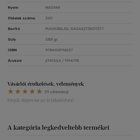
Nyelv
MAGYAR
Oldalak száma:
320
Borító
PUHATÁBLÁS, RAGASZTÓKÖTÖTT
Súly
588 gr
ISBN
9786158116237
Árukód
2741554 / 1194778
Vásárlói értékelések, vélemények
(11 vélemény)
Kérjük, lépjen be az értékeléshez!
A kategória legkedveltebb termékei