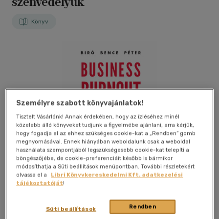
szenvedélyük
Könyv
Személyre szabott könyvajánlatok!
Tisztelt Vásárlónk! Annak érdekében, hogy az ízléséhez minél
közelebb álló könyveket tudjunk a figyelmébe ajánlani, arra kérjük,
hogy fogadja el az ehhez szükséges cookie-kat a „Rendben” gomb
megnyomásával. Ennek hiányában weboldalunk csak a weboldal
használata szempontjából legszükségesebb cookie-kat telepíti a
böngészőjébe, de cookie-preferenciáit később is bármikor
módosíthatja a Süti beállítások menüpontban. További részletekért
olvassa el a
Libri Könyvkereskedelmi Kft. adatkezelési
tájékoztatóját
!
Rendben
Kívánságlistához adom
Megosztom
Süti beállítások