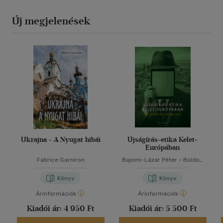
Új megjelenések
Ukrajna - A Nyugat hibái
Újságírás-etika Kelet-
Európában
Fabrice Garniron
Bajomi-Lázár Péter
-
Boldog
Dalma
Könyv
Könyv
Árinformációk
Árinformációk
Kiadói ár:
4 950 Ft
Kiadói ár:
5 500 Ft