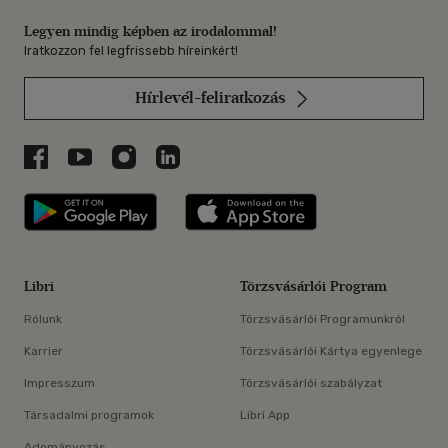
Legyen mindig képben az irodalommal!
Iratkozzon fel legfrissebb híreinkért!
Hírlevél-feliratkozás
Libri a Facebookon
Libri a Youtube-on
Libri az Instagramon
Libri a LinkedInen
Libri applikáció Szerezd meg: Google P
Libri applikáció 
Libri
Törzsvásárlói Program
Rólunk
Törzsvásárlói Programunkról
Karrier
Törzsvásárlói Kártya egyenlege
Impresszum
Törzsvásárlói szabályzat
Társadalmi programok
Libri App
Adományozás