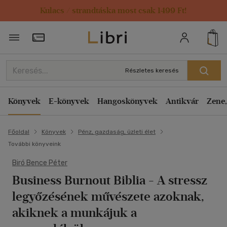
Kulacs / strandtáska most csak 1499 Ft!
Törzsvásárlói Kártya adatai
Részletes keresés
Könyvek
E-könyvek
Hangoskönyvek
Antikvár
Zene,
Főoldal
Könyvek
Pénz, gazdaság, üzleti élet
További könyveink
Biró Bence Péter
Business Burnout Biblia
- A stressz
legyőzésének művészete azoknak,
akiknek a munkájuk a