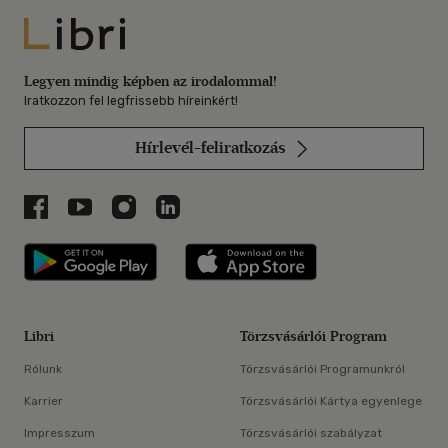
Libri
Legyen mindig képben az irodalommal!
Iratkozzon fel legfrissebb híreinkért!
Hírlevél-feliratkozás
Libri a Facebookon
Libri a Youtube-on
Libri az Instagramon
Libri a LinkedInen
Libri applikáció Szerezd meg: Google P
Libri applikáció 
Libri
Törzsvásárlói Program
Rólunk
Törzsvásárlói Programunkról
Karrier
Törzsvásárlói Kártya egyenlege
Impresszum
Törzsvásárlói szabályzat