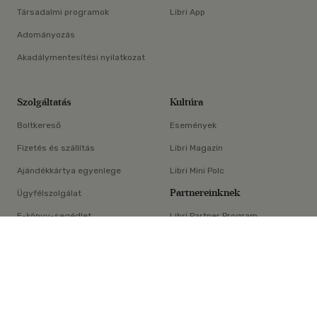
Társadalmi programok
Libri App
Adományozás
Akadálymentesítési nyilatkozat
Szolgáltatás
Kultúra
Boltkereső
Események
Fizetés és szállítás
Libri Magazin
Ajándékkártya egyenlege
Libri Mini Polc
Partnereinknek
Ügyfélszolgálat
E-könyv-segédlet
Libri Partner Program
×
Elállási nyilatkozat
Médiaajánlat
ÁSZF
Adatvédelem
Oldaltérkép
Süti beállítások
© Libri Könyvkereskedelmi Kft. Minden jog fenntartva!