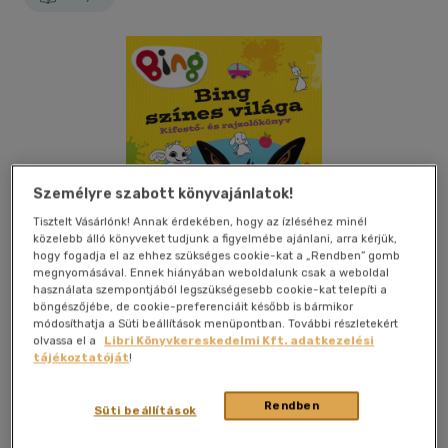
Személyre szabott könyvajánlatok!
Tisztelt Vásárlónk! Annak érdekében, hogy az ízléséhez minél
közelebb álló könyveket tudjunk a figyelmébe ajánlani, arra kérjük,
hogy fogadja el az ehhez szükséges cookie-kat a „Rendben” gomb
megnyomásával. Ennek hiányában weboldalunk csak a weboldal
használata szempontjából legszükségesebb cookie-kat telepíti a
böngészőjébe, de cookie-preferenciáit később is bármikor
módosíthatja a Süti beállítások menüpontban. További részletekért
olvassa el a
Libri Könyvkereskedelmi Kft. adatkezelési
tájékoztatóját
!
Kívánságlistához adom
Megosztom
Rendben
Süti beállítások