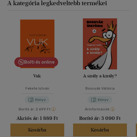
A kategória legkedveltebb termékei
Bolti és online
Vuk
A sirály a király?
Fekete István
Bosnyák Viktória
Könyv
Könyv
Borító ár:
2 699 Ft
Árinformációk
Akciós ár:
1 889 Ft
Borító ár:
3 090 Ft
Kosárba
Kosárba