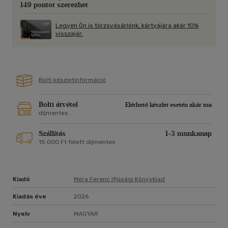
149 pontot szerezhet
Legyen Ön is törzsvásárlónk, kártyájára akár 10%
visszajár.
Bolti készletinformáció
Bolti átvétel
Elérhető készlet esetén akár ma
díjmentes
Szállítás
1-3 munkanap
15 000 Ft felett díjmentes
Kiadó
Móra Ferenc Ifjúsági Könyvkiad
Kiadás éve
2026
Nyelv
MAGYAR