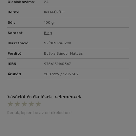
Oldalak száma:
24
Borító
IRKAFŰZÖTT
Súly
100 gr
Sorozat
Bing
Illusztráció
SZÍNES RAJZOK
Fordító
Bottka Sándor Mátyás
ISBN
9786151160367
Árukód
2807229 / 1239502
Vásárlói értékelések, vélemények
Kérjük, lépjen be az értékeléshez!