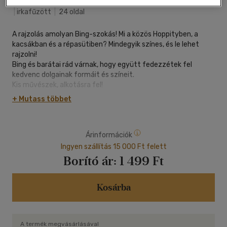
Móra Ferenc Ifjúsági Könyvkiad
|
2026
|
magyar nyelvű
|
irkafűzött
|
24 oldal
A rajzolás amolyan Bing-szokás! Mi a közös Hoppityben, a
kacsákban és a répasütiben? Mindegyik színes, és le lehet
rajzolni!
Bing és barátai rád várnak, hogy együtt fedezzétek fel
kedvenc dolgainak formáit és színeit.
Kis művészek, alkotásra fel!
+ Mutass többet
Árinformációk
Ingyen szállítás 15 000 Ft felett
Borító ár:
1 499 Ft
Kosárba
A termék megvásárlásával