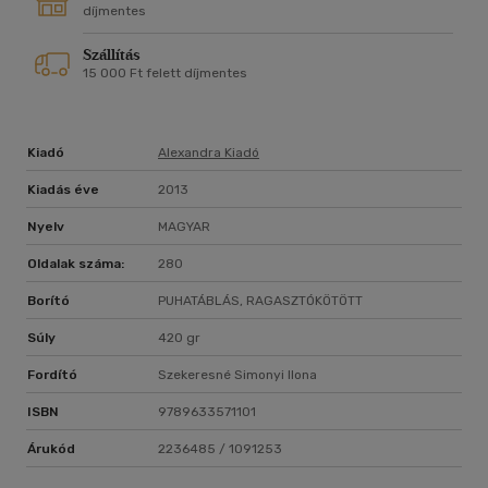
díjmentes
Szállítás
15 000 Ft felett díjmentes
Kiadó
Alexandra Kiadó
Kiadás éve
2013
Nyelv
MAGYAR
Oldalak száma:
280
Borító
PUHATÁBLÁS, RAGASZTÓKÖTÖTT
Súly
420 gr
Fordító
Szekeresné Simonyi Ilona
ISBN
9789633571101
Árukód
2236485 / 1091253