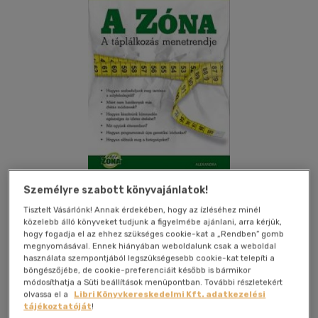
Személyre szabott könyvajánlatok!
Tisztelt Vásárlónk! Annak érdekében, hogy az ízléséhez minél
Kívánságlistához adom
Megosztom
közelebb álló könyveket tudjunk a figyelmébe ajánlani, arra kérjük,
hogy fogadja el az ehhez szükséges cookie-kat a „Rendben” gomb
megnyomásával. Ennek hiányában weboldalunk csak a weboldal
használata szempontjából legszükségesebb cookie-kat telepíti a
böngészőjébe, de cookie-preferenciáit később is bármikor
Alexandra Kiadó
|
2013
|
magyar nyelvű
|
puhatáblás,
módosíthatja a Süti beállítások menüpontban. További részletekért
ragasztókötött
|
280 oldal
olvassa el a
Libri Könyvkereskedelmi Kft. adatkezelési
tájékoztatóját
!
A Zóna-diéta segítségével megszabadulhatunk