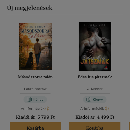
Új megjelenések
Másodszorra talán
Édes kis játszmák
Laura Barrow
J. Kenner
Könyv
Könyv
Árinformációk
Árinformációk
Kiadói ár:
5 799 Ft
Kiadói ár:
4 499 Ft
Kosárba
Kosárba