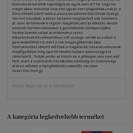
kiadványok kerültek napvilágra,de egyik sem ért fel, vagy ha
mégis akkor másoltak Searstól,ugyan nem plagizáltak,csak pl. a
Zóna ötletet adott nekik a piacra kerüléshez.Üdv.Simák György
Van mit meséljek, a könyv tartalma megtanitott sok mindenre
pl. azon történésekre rögtön reagáltam,ami az étkezés okozta
azonnali hormonválaszokat a gondolkodás középpontjába
terelte.Ilyenek voltak az intézményi rossz
étkeztetések.Következménye volt az,hogy verték az oviban a
gyerekeket!Miért is mert a sok magasglikémiás kaja
hiperaktivitást idézett elő.Ezek a magatarási zavarok,vátozások
megfigyelései még sportörténelmi kudarc azonosságra is
rámutatott...Tudják,amiko az Inzulin és a glükagon axis nem aáll
fent ,mert a szénhidrát mértéketlen minőségi és mennyiségi
aránya előidézi a hipoglikémiát,a jelentős vércukor
esést.Üdv.György
Kérjük, lépjen be az értékeléshez!
A kategória legkedveltebb termékei