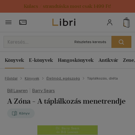
Kulacs / strandtáska most csak 1499 Ft!
Törzsvásárlói Kártya adatai
Részletes keresés
Könyvek
E-könyvek
Hangoskönyvek
Antikvár
Zene,
Főoldal
Könyvek
Életmód, egészség
Táplálkozás, diéta
Bill Lawren
|
Barry Sears
A Zóna
- A táplálkozás menetrendje
Könyv