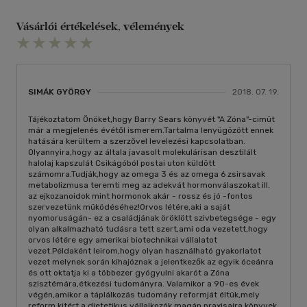
Vásárlói értékelések, vélemények
SIMÁK GYÖRGY
2018. 07. 19.
Tájékoztatom Önöket,hogy Barry Sears könyvét "A Zóna"-cimüt
már a megjelenés évétől ismerem.Tartalma lenyügözött ennek
hatására kerültem a szerzővel levelezési kapcsolatban.
Olyannyira,hogy az általa javasolt molekulárisan desztilált
halolaj kapszulát Csikágóból postai uton küldött
számomra.Tudják,hogy az omega 3 és az omega 6 zsirsavak
metabolizmusa teremti meg az adekvát hormonválaszokat ill.
az ejkozanoidok mint hormonok akár - rossz és jó -fontos
szervezetünk müködéséhez!Orvos létére,aki a saját
nyomoruságán- ez a családjának öröklött szivbetegsége - egy
olyan alkalmazható tudásra tett szert,ami oda vezetett,hogy
orvos létére egy amerikai biotechnikai vállalatot
vezet.Példaként leirom,hogy olyan használható gyakorlatot
vezet melynek során kihajóznak a jelentkezők az egyik óceánra
és ott oktatja ki a többezer gyógyulni akarót a Zóna
szisztémára,étkezési tudományra. Valamikor a 90-es évek
végén,amikor a táplálkozás tudomány reformját éltük,mely
reform kitért a dietetikus vállalkozók magán praxisaira,könyvek