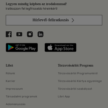
Legyen mindig képben az irodalommal!
Iratkozzon fel legfrissebb híreinkért!
Hírlevél-feliratkozás
Libri a Facebookon
Libri a Youtube-on
Libri az Instagramon
Libri a LinkedInen
Libri applikáció Szerezd meg: Google P
Libri applikáció 
Libri
Törzsvásárlói Program
Rólunk
Törzsvásárlói Programunkról
Karrier
Törzsvásárlói Kártya egyenlege
Impresszum
Törzsvásárlói szabályzat
Társadalmi programok
Libri App
Adományozás