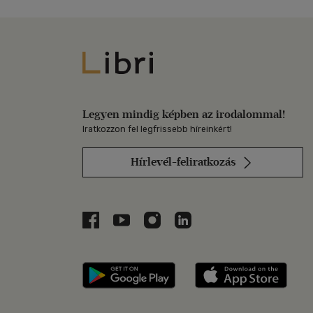
Libri
Legyen mindig képben az irodalommal!
Iratkozzon fel legfrissebb híreinkért!
Hírlevél-feliratkozás
Libri a Facebookon
Libri a Youtube-on
Libri az Instagramon
Libri a LinkedInen
Libri applikáció Szerezd m
Libri