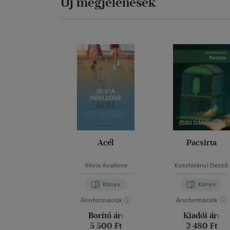
Új megjelenések
Acél
Pacsirta
Silvia Avallone
Kosztolányi Dezső
Könyv
Könyv
Árinformációk
Árinformációk
Borító ár:
Kiadói ár:
5 500 Ft
2 480 Ft