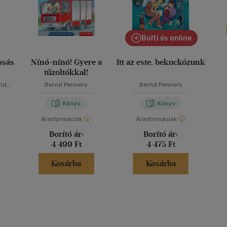
Bolti és online
osás
Nínó-nínó! Gyere a
Itt az este, bekuckózunk
tűzoltókkal!
nd
Bernd Penners
Bernd Penners
Könyv
Könyv
Árinformációk
Árinformációk
Borító ár:
Borító ár:
4 499 Ft
4 475 Ft
Kosárba
Kosárba