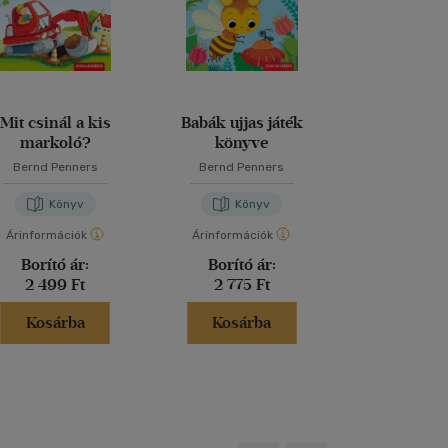
Mit csinál a kis
Babák ujjas játék
markoló?
könyve
Bernd Penners
Bernd Penners
Könyv
Könyv
Árinformációk
Árinformációk
Borító ár:
Borító ár:
2 499 Ft
2 775 Ft
Kosárba
Kosárba