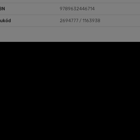
BN
9789632446714
rukód
2694777 / 1163938