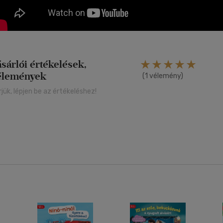
ásárlói értékelések,
élemények
(1 vélemény)
rjük, lépjen be az értékeléshez!