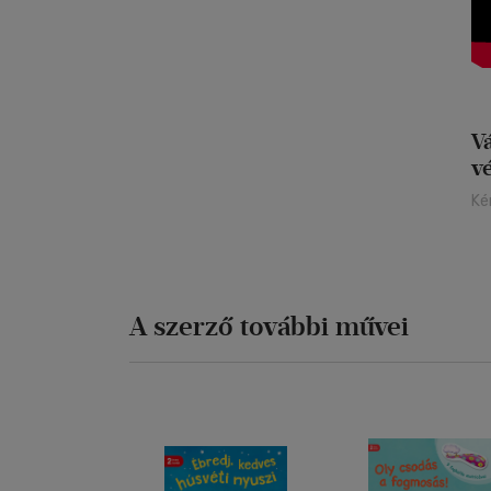
V
v
Ké
A szerző további művei