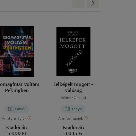
Hátra
Előre
omagfutár voltam
Jelképek mögött -
Magd
Pekingben
valóság
Méliusz József
Nora Bos
Könyv
Könyv
Kön
Árinformációk
Árinformációk
Árinformáci
Kiadói ár:
Kiadói ár:
Kiadói 
5 999 Ft
3 045 Ft
5 999 