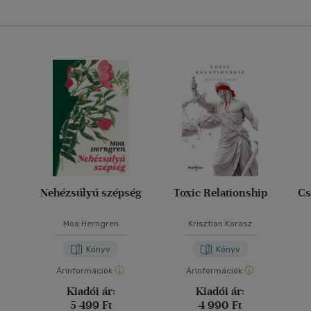
Nehézsúlyú szépség
Toxic Relationship
Cs
Moa Herngren
Krisztian Korasz
Könyv
Könyv
Árinformációk
Árinformációk
Kiadói ár:
Kiadói ár:
5 499 Ft
4 990 Ft