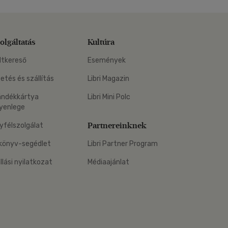
olgáltatás
Kultúra
ltkereső
Események
zetés és szállítás
Libri Magazin
ándékkártya
Libri Mini Polc
yenlege
Partnereinknek
yfélszolgálat
könyv-segédlet
Libri Partner Program
állási nyilatkozat
Médiaajánlat