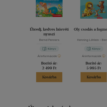
Ébredj, kedves húsvéti
Oly csodás a fogm
nyuszi
Bernd Penners
Henning Löhlein
-
Ber
Penners
Könyv
Könyv
Árinformációk
Árinformációk
Borító ár:
Borító ár:
2 499 Ft
5 995 Ft
Kosárba
Kosárba