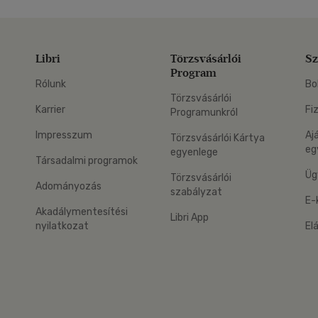
Libri
Törzsvásárlói
Sz
Program
Rólunk
Bo
Törzsvásárlói
Karrier
Fi
Programunkról
Impresszum
Aj
Törzsvásárlói Kártya
eg
egyenlege
Társadalmi programok
Üg
Törzsvásárlói
Adományozás
szabályzat
E-
Akadálymentesítési
Libri App
nyilatkozat
El
eg: Google Play
 applikáció Letölthető az App Store-ból