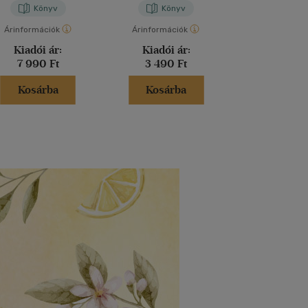
Könyv
Könyv
Kön
Árinformációk
Árinformációk
Árinformáci
Kiadói ár:
Kiadói ár:
Kiadói 
7 990 Ft
3 490 Ft
1 990 
Kosárba
Kosárba
Kosár