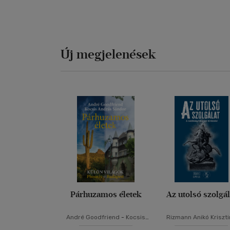
Új megjelenések
Párhuzamos életek
Az utolsó szolgál
André Goodfriend
-
Kocsis
Rizmann Anikó Kriszt
András Sándor