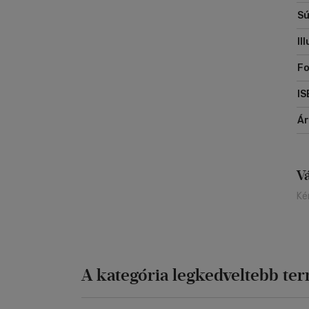
Sú
Il
Fo
IS
Á
V
Ké
A kategória legkedveltebb te