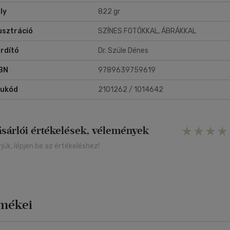
ly
822 gr
lusztráció
SZÍNES FOTÓKKAL, ÁBRÁKKAL
rdító
Dr. Szüle Dénes
BN
9789639759619
rukód
2101262 / 1014642
ásárlói értékelések, vélemények
rjük, lépjen be az értékeléshez!
rmékei