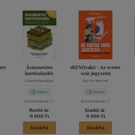
ert
Ásásmentes
tRENDrakó - Az ecetes
kertészkedés
srác jegyzetei
Charlie Nardozzi
Bartus Marcell
Könyv
Könyv
Árinformációk
Árinformációk
Borító ár:
Kiadói ár:
6 800 Ft
6 990 Ft
Kosárba
Kosárba