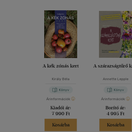
A kék zónás kert
A szárazságtűrő k
Király Béla
Annette Lepple
Könyv
Könyv
Árinformációk
Árinformációk
Kiadói ár:
Borító ár:
7 990 Ft
4 995 Ft
Kosárba
Kosárba