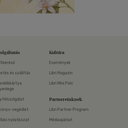
olgáltatás
Kultúra
ltkereső
Események
zetés és szállítás
Libri Magazin
ándékkártya
Libri Mini Polc
yenlege
Partnereinknek
yfélszolgálat
könyv-segédlet
Libri Partner Program
állási nyilatkozat
Médiaajánlat