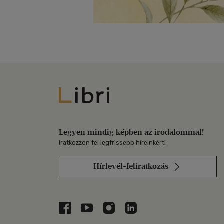
Libri
Legyen mindig képben az irodalommal!
Iratkozzon fel legfrissebb híreinkért!
Hírlevél-feliratkozás
Libri a Facebookon
Libri a Youtube-on
Libri az Instagramon
Libri a LinkedInen