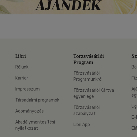
Libri
Törzsvásárlói
Sz
Program
Rólunk
Bo
Törzsvásárlói
Karrier
Fi
Programunkról
Impresszum
Aj
Törzsvásárlói Kártya
eg
egyenlege
Társadalmi programok
Üg
Törzsvásárlói
Adományozás
szabályzat
E-
Akadálymentesítési
Libri App
nyilatkozat
El