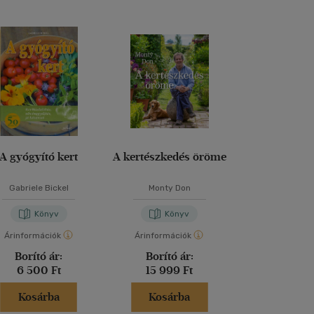
A gyógyító kert
A kertészkedés öröme
A zöldségk
Gabriele Bickel
Monty Don
Jean-Martin 
Könyv
Könyv
Kön
Árinformációk
Árinformációk
Árinformáci
Borító ár:
Borító ár:
Kiadói 
6 500 Ft
15 999 Ft
9 900 
Kosárba
Kosárba
Kosár