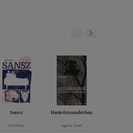
Hátra
Előre
Sansz
Határőrmundérban
A halál völ
Urfi Péter
Agócs Zsolt
Jäger Ta