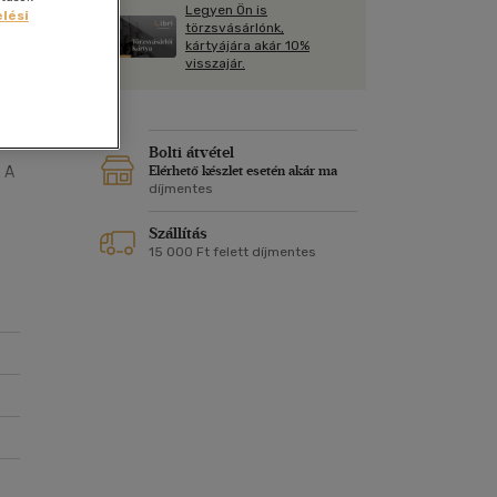
Kártya
Legyen Ön is
Vallás, mitológia
lési
m
törzsvásárlónk,
Képeslap
kártyájára akár 10%
és Természet
visszajár.
yv
Naptár
k
Papír, írószer
ok
Bolti átvétel
. A
Elérhető készlet esetén akár ma
díjmentes
nos
Szállítás
15 000 Ft felett díjmentes