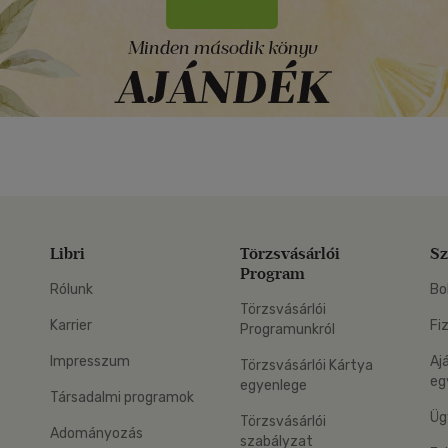
Libri
Törzsvásárlói
Sz
Program
Rólunk
Bo
Törzsvásárlói
Karrier
Fi
Programunkról
Impresszum
Aj
Törzsvásárlói Kártya
eg
egyenlege
Társadalmi programok
Üg
Törzsvásárlói
Adományozás
szabályzat