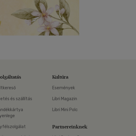
olgáltatás
Kultúra
ltkereső
Események
zetés és szállítás
Libri Magazin
ándékkártya
Libri Mini Polc
yenlege
Partnereinknek
yfélszolgálat