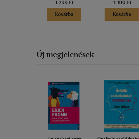
4 299 Ft
4 490 Ft
Kosárba
Kosárba
Új megjelenések