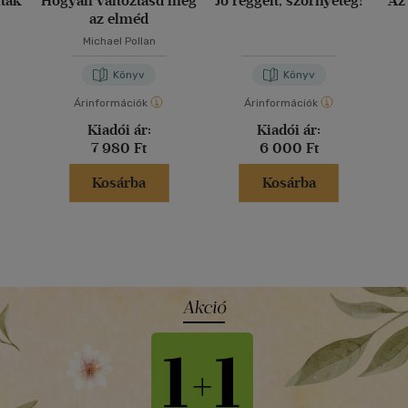
nták
Hogyan változtasd meg
Jó reggelt, szörnyeteg!
Az
az elméd
Michael Pollan
Könyv
Könyv
Árinformációk
Árinformációk
Kiadói ár:
Kiadói ár:
7 980 Ft
6 000 Ft
Kosárba
Kosárba