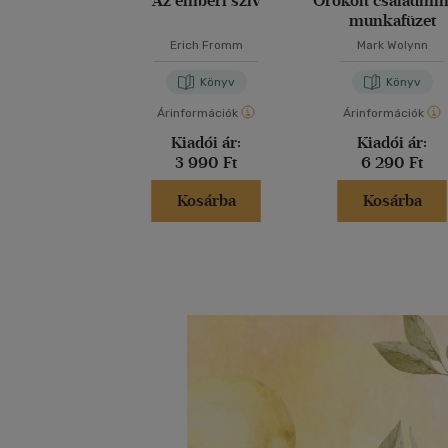
Az emberi szív
Örökölt családmi
munkafüzet
Erich Fromm
Mark Wolynn
Könyv
Könyv
Árinformációk
Árinformációk
Kiadói ár:
Kiadói ár:
3 990 Ft
6 290 Ft
Kosárba
Kosárba