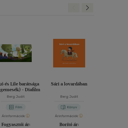
Hátra
Előre
kó és Lile barátsága
Sári a lovardában
Vilkó és Lile
ngemesék) - Diafilm
akarok kö
Berg Judit
Berg Judit
Berg Jud
Film
Könyv
Kön
Árinformációk
Árinformációk
Árinformáci
Fogyasztói ár:
Borító ár:
Kiadói 