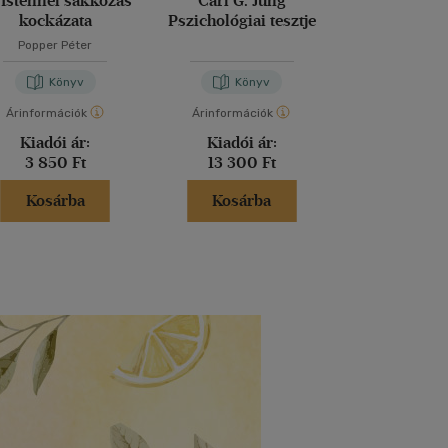
 Istennel sakkozás
Carl G. Jung
Diploma dió
kockázata
Pszichológiai tesztje
Pszichol
Popper Péter
Könyv
Könyv
Kön
Árinformációk
Árinformációk
Árinformáci
Kiadói ár:
Kiadói ár:
Kiadói 
3 850 Ft
13 300 Ft
13 300 
Kosárba
Kosárba
Kosár