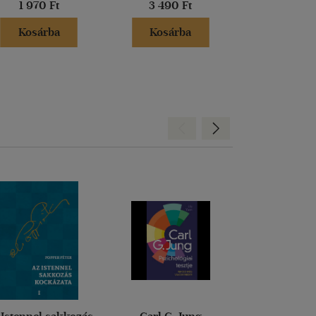
1 970 Ft
3 490 Ft
3 299 
Kosárba
Kosárba
Kosár
Hátra
Előre