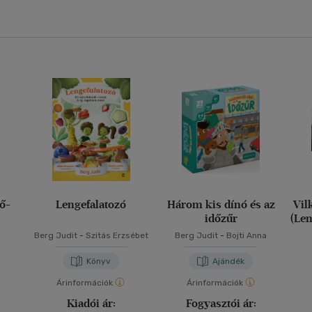
ő-
Lengefalatozó
Három kis dínó és az
Vil
időzűr
(Le
Berg Judit
-
Szitás Erzsébet
Berg Judit
-
Bojti Anna
Könyv
Ajándék
Árinformációk
Árinformációk
Kiadói ár:
Fogyasztói ár: