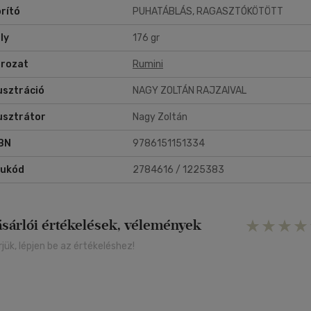
rító
PUHATÁBLÁS, RAGASZTÓKÖTÖTT
ly
176 gr
rozat
Rumini
lusztráció
NAGY ZOLTÁN RAJZAIVAL
lusztrátor
Nagy Zoltán
BN
9786151151334
rukód
2784616 / 1225383
ásárlói értékelések, vélemények
rjük, lépjen be az értékeléshez!