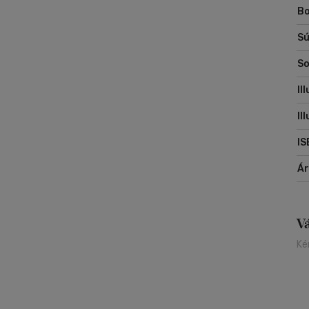
Bo
Sú
So
Il
Il
IS
Á
V
Ké