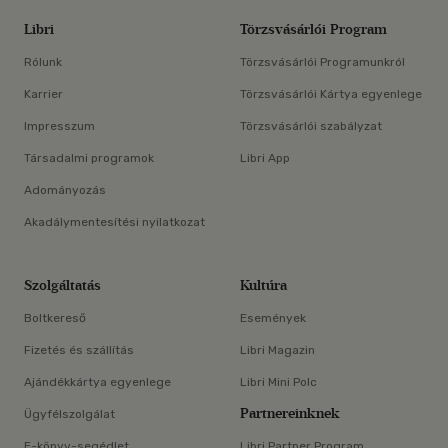
Libri
Törzsvásárlói Program
Rólunk
Törzsvásárlói Programunkról
Karrier
Törzsvásárlói Kártya egyenlege
Impresszum
Törzsvásárlói szabályzat
Társadalmi programok
Libri App
Adományozás
Akadálymentesítési nyilatkozat
Szolgáltatás
Kultúra
Boltkereső
Események
Fizetés és szállítás
Libri Magazin
Ajándékkártya egyenlege
Libri Mini Polc
Partnereinknek
Ügyfélszolgálat
E-könyv-segédlet
Libri Partner Program