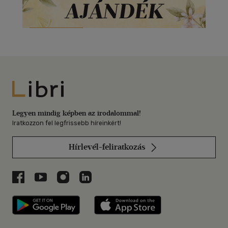
Libri
Legyen mindig képben az irodalommal!
Iratkozzon fel legfrissebb híreinkért!
Hírlevél-feliratkozás
Libri a Facebookon
Libri a Youtube-on
Libri az Instagramon
Libri a LinkedInen
Libri applikáció Szerezd meg: Google P
Libri applikáció 