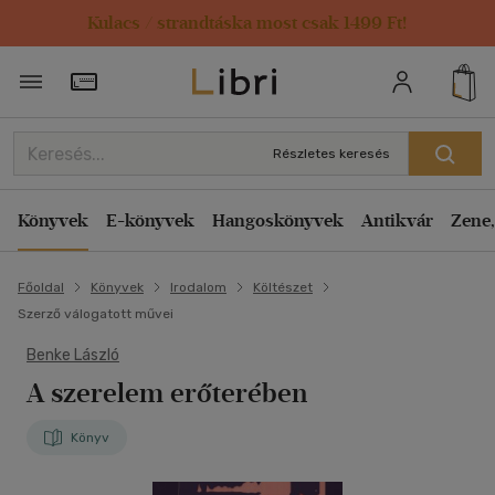
Kulacs / strandtáska most csak 1499 Ft!
Törzsvásárlói Kártya adatai
Részletes keresés
Könyvek
E-könyvek
Hangoskönyvek
Antikvár
Zene,
Főoldal
Könyvek
Irodalom
Költészet
Szerző válogatott művei
Benke László
A szerelem erőterében
Könyv