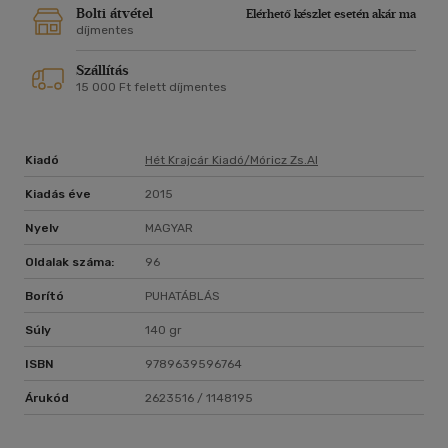
Bolti átvétel
Elérhető készlet esetén akár ma
díjmentes
Szállítás
15 000 Ft felett díjmentes
Kiadó
Hét Krajcár Kiadó/móricz Zs.al
Kiadás éve
2015
Nyelv
MAGYAR
Oldalak száma:
96
Borító
PUHATÁBLÁS
Súly
140 gr
ISBN
9789639596764
Árukód
2623516 / 1148195