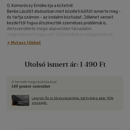
G. Komoróczy Emőke írja a kötetről:
Benke Lászlót elsősorban mint közéleti költőt ismerte meg -
és tartja számon - az irodalmi köztudat. Jóllehet verseit
kezdettől fogva átszínezték személyes problémái is,
életszemlélete mégis alapvetően társadalmi
meghatározottságú volt. Új kötetéből az eddigiektől sok
tekintetben eltérő lírai én lép elénk: a költeményekben
+ Mutass többet
megszaporodnak a bibliai szimbólumok, amelyeket ő a
legnagyobb természetességgel vonatkoztat saját jelenlegi
élethelyzetére. Az Édenkertből való kiűzetés élménye, a
Utolsó ismert ár:
1 490 Ft
Kígyó hamis ígéretei, a csalódások, a vezeklés és
megtisztulás vágya, az újjászületés reménye vezeti most a
tollát. Isten szeretetében bízva keresi gyermeki énjét, amely
még ismerte az Éden boldogságát; és hiszi: Évájával - a
A termék megvásárlásával
149 pontot szerezhet
Szeretet ösvényein járva - újra rátalál a paradicsomi létre.
Hiszen az egymásra talált lelkek újraélhetik Isten jelenlétében
a bűnbeesés előtti Tisztaságot és Szabadságot.
Legyen Ön is törzsvásárlónk, kártyájára akár 10%
visszajár.