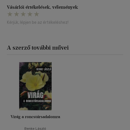
Vásárlói értékelések, vélemények
Kérjük, lépjen be az értékeléshez!
A szerző további művei
Virág a roncstársadalomra
Benke László