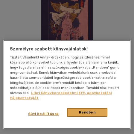
Személyre szabott könyvajánlatok!
Tisztelt Vásárlónk! Annak érdekében, hogy az ízléséhez minél
közelebb álló könyveket tudjunk a figyelmébe ajánlani, arra kérjük,
hogy fogadja el az ehhez szükséges cookie-kat a „Rendben” gomb
megnyomásával. Ennek hiányában weboldalunk csak a weboldal
használata szempontjából legszükségesebb cookie-kat telepíti a
böngészőjébe, de cookie-preferenciáit később is bármikor
módosíthatja a Süti beállítások menüpontban. További részletekért
olvassa el a
Libri Könyvkereskedelmi Kft. adatkezelési
tájékoztatóját
!
Kívánságlistához adom
Megosztom
Rendben
Süti beállítások
Hét Krajcár Kiadó/móricz Zs.al
|
2015
|
magyar nyelvű
|
puhatáblás
|
96 oldal