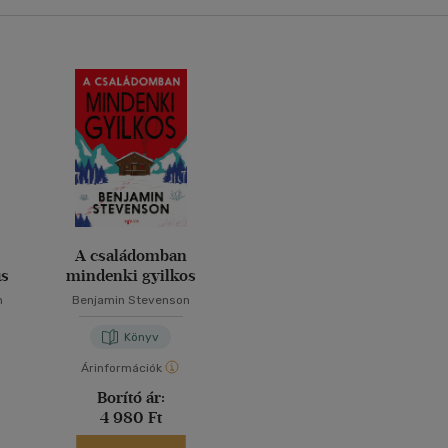
n
A családomban
ús
mindenki gyilkos
n
Benjamin Stevenson
Könyv
Árinformációk
Borító ár:
4 980 Ft