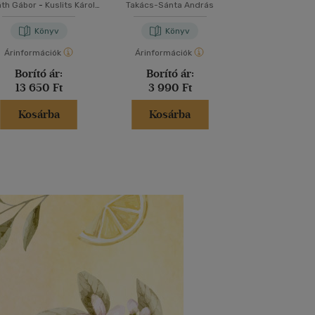
áth Gábor
-
Kuslits Károly
Takács-Sánta András
Thomas Hal
-
Oláh József
Könyv
Könyv
Kön
Árinformációk
Árinformációk
Árinformáci
Borító ár:
Borító ár:
Borító 
13 650 Ft
3 990 Ft
7 990 
Kosárba
Kosárba
Kosár