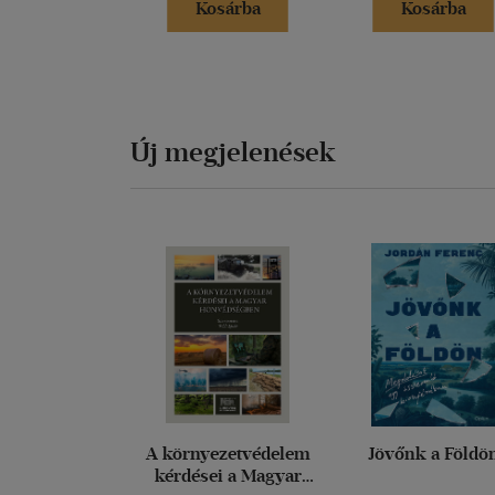
Kosárba
Kosárba
Új megjelenések
A környezetvédelem
Jövőnk a Földö
kérdései a Magyar