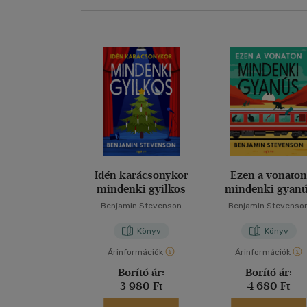
Idén karácsonykor
Ezen a vonato
mindenki gyilkos
mindenki gyan
Benjamin Stevenson
Benjamin Stevenso
Könyv
Könyv
Árinformációk
Árinformációk
Borító ár:
Borító ár:
3 980 Ft
4 680 Ft