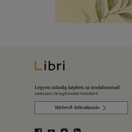
Libri
Legyen mindig képben az irodalommal!
Iratkozzon fel legfrissebb híreinkért!
Hírlevél-feliratkozás
Libri a Facebookon
Libri a Youtube-on
Libri az Instagramon
Libri a LinkedInen