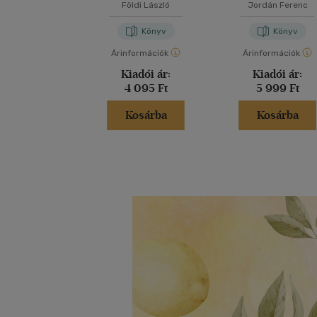
Honvédségben
Földi László
Jordán Ferenc
Könyv
Könyv
Árinformációk
Árinformációk
Kiadói ár:
Kiadói ár:
4 095 Ft
5 999 Ft
Kosárba
Kosárba