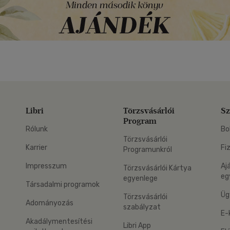
Libri
Törzsvásárlói
Sz
Program
Rólunk
Bo
Törzsvásárlói
Karrier
Fi
Programunkról
Impresszum
Aj
Törzsvásárlói Kártya
eg
egyenlege
Társadalmi programok
Üg
Törzsvásárlói
Adományozás
szabályzat
E-
Akadálymentesítési
Libri App