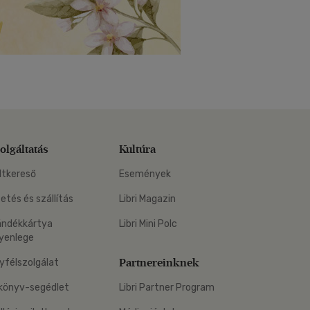
olgáltatás
Kultúra
ltkereső
Események
zetés és szállítás
Libri Magazin
ándékkártya
Libri Mini Polc
yenlege
Partnereinknek
yfélszolgálat
könyv-segédlet
Libri Partner Program