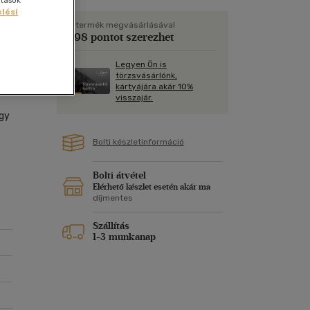
ítások
Kártya
Vallás, mitológia
lési
m
Képeslap
A termék megvásárlásával
4
598 pontot szerezhet
és Természet
yv
Naptár
Legyen Ön is
k
Papír, írószer
t
törzsvásárlónk,
kártyájára akár 10%
ok
visszajár.
egy
Bolti készletinformáció
n
Bolti átvétel
Elérhető készlet esetén akár ma
díjmentes
Szállítás
1-3 munkanap