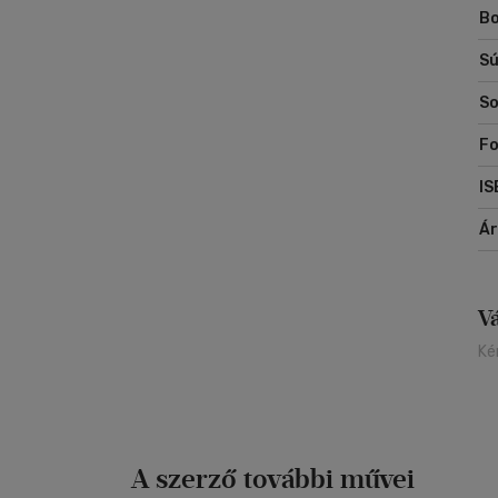
Bo
ÉS
Sú
Ha
ba
So
so
a 
Fo
Er
IS
ka
St
Á
bü
V
Ké
A szerző további művei