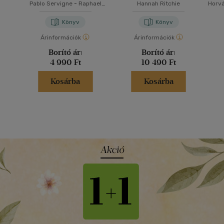
Pablo Servigne
-
Raphael
Hannah Ritchie
Horv
Stevens
Könyv
Könyv
Árinformációk
Árinformációk
Borító ár:
Borító ár:
4 990 Ft
10 490 Ft
Kosárba
Kosárba