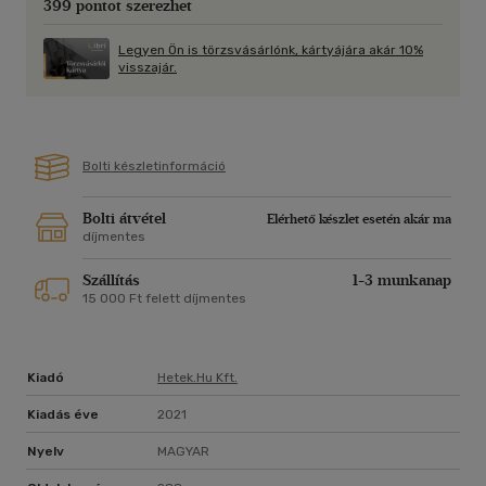
399 pontot szerezhet
Legyen Ön is törzsvásárlónk, kártyájára akár 10%
visszajár.
Bolti készletinformáció
Bolti átvétel
Elérhető készlet esetén akár ma
díjmentes
Szállítás
1-3 munkanap
15 000 Ft felett díjmentes
Kiadó
Hetek.hu Kft.
Kiadás éve
2021
Nyelv
MAGYAR