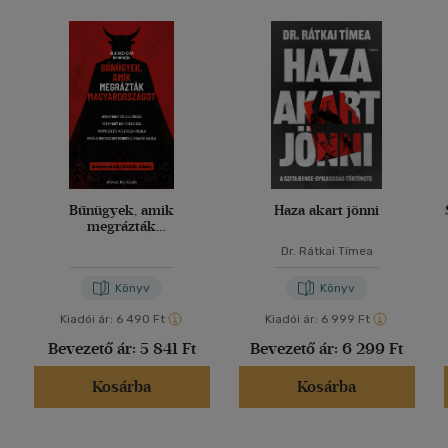
Bűnügyek, amik
Haza akart jönni
megrázták
Magyarországot
Dr. Rátkai Tímea
Könyv
Könyv
Kiadói ár:
6 490 Ft
Kiadói ár:
6 999 Ft
Bevezető ár:
5 841 Ft
Bevezető ár:
6 299 Ft
Kosárba
Kosárba