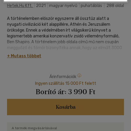
Hetek.hu Kft.
|
2021
|
magyar nyelvű
|
puhatáblás
|
288 oldal
A történelemben először egyszerre áll össztűz alatt a
nyugati civilizáció két alappillére, Athén és Jeruzsálem
öröksége. Ennek a védelmében írt világsikerű könyvet a
legismertebb amerikai konzervatív zsidó véleményformáló,
Ben Shapiro. A történelem jobb oldala című mű nem csupán
meggyőző és tömör bizonyítéka annak, hogy az elmúlt 3000
évben a történelem és civilizáció hajtóereje a hitre és a
+ Mutass többet
teremtett világ tanulmányozására épülő gondolkodás volt,
hanem szenvedélyes kiáltvány is örökségünk közös
védelmére.
Árinformációk
Ingyen szállítás 15 000 Ft felett
Borító ár:
3 990 Ft
Kosárba
A termék megvásárlásával