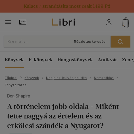
Kulacs / strandtáska most csak 1499 Ft!
Törzsvásárlói Kártya adatai
Részletes keresés
Könyvek
E-könyvek
Hangoskönyvek
Antikvár
Zene,
Főoldal
Könyvek
Napjaink, bulvár, politika
Nemzetközi
Tényfeltárás
Ben Shapiro
A történelem jobb oldala
- Miként
tette naggyá az értelem és az
erkölcsi szándék a Nyugatot?