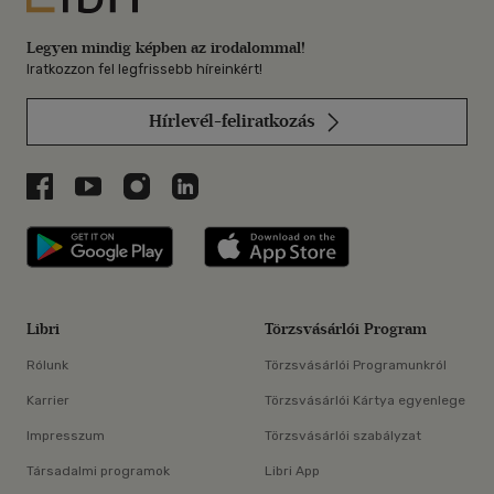
Legyen mindig képben az irodalommal!
Iratkozzon fel legfrissebb híreinkért!
Hírlevél-feliratkozás
Libri a Facebookon
Libri a Youtube-on
Libri az Instagramon
Libri a LinkedInen
Libri applikáció Szerezd meg: Google P
Libri applikáció 
Libri
Törzsvásárlói Program
Rólunk
Törzsvásárlói Programunkról
Karrier
Törzsvásárlói Kártya egyenlege
Impresszum
Törzsvásárlói szabályzat
Társadalmi programok
Libri App