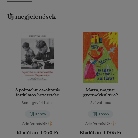
Új megjelenések
A politechnika-oktatás
Merre, magyar
fordulatos bevezetése
gyermekkultúra?
Magyarországon
Somogyvári Lajos
Szávai Ilona
Könyv
Könyv
Árinformációk
Árinformációk
Kiadói ár:
4 950 Ft
Kiadói ár:
4 095 Ft