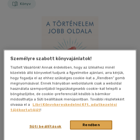
Könyv
Személyre szabott könyvajánlatok!
Tisztelt Vásárlónk! Annak érdekében, hogy az ízléséhez minél
közelebb álló könyveket tudjunk a figyelmébe ajánlani, arra kérjük,
hogy fogadja el az ehhez szükséges cookie-kat a „Rendben” gomb
megnyomásával. Ennek hiányában weboldalunk csak a weboldal
használata szempontjából legszükségesebb cookie-kat telepíti a
böngészőjébe, de cookie-preferenciáit később is bármikor
módosíthatja a Süti beállítások menüpontban. További részletekért
olvassa el a
Libri Könyvkereskedelmi Kft. adatkezelési
tájékoztatóját
!
Kívánságlistához adom
Megosztom
Rendben
Süti beállítások