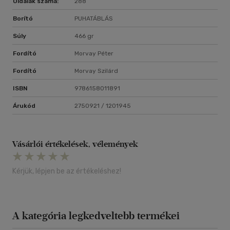
Oldalak száma:
288
Borító
PUHATÁBLÁS
Súly
466 gr
Fordító
Morvay Péter
Fordító
Morvay Szilárd
ISBN
9786158011891
Árukód
2750921 / 1201945
Vásárlói értékelések, vélemények
Kérjük, lépjen be az értékeléshez!
A kategória legkedveltebb termékei