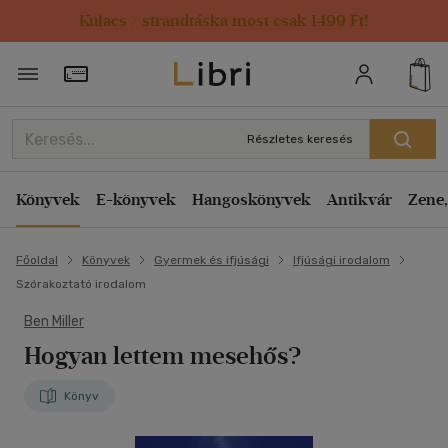
Kulacs / strandtáska most csak 1499 Ft!
Törzsvásárlói Kártya adatai
Részletes keresés
Könyvek
E-könyvek
Hangoskönyvek
Antikvár
Zene,
Főoldal
Könyvek
Gyermek és ifjúsági
Ifjúsági irodalom
Szórakoztató irodalom
Ben Miller
Hogyan lettem mesehős?
Könyv