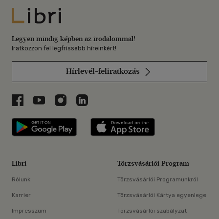
Libri
Legyen mindig képben az irodalommal!
Iratkozzon fel legfrissebb híreinkért!
Hírlevél-feliratkozás
Libri a Facebookon
Libri a Youtube-on
Libri az Instagramon
Libri a LinkedInen
Libri applikáció Szerezd meg: Google P
Libri applikáció 
Libri
Törzsvásárlói Program
Rólunk
Törzsvásárlói Programunkról
Karrier
Törzsvásárlói Kártya egyenlege
Impresszum
Törzsvásárlói szabályzat