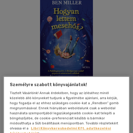
Személyre szabott könyvajánlatok!
Tisztelt Vásárlónk! Annak érdekében, hogy az ízléséhez minél
Kívánságlistához adom
Megosztom
közelebb álló könyveket tudjunk a figyelmébe ajánlani, arra kérjük,
hogy fogadja el az ehhez szükséges cookie-kat a „Rendben” gomb
megnyomásával. Ennek hiányában weboldalunk csak a weboldal
használata szempontjából legszükségesebb cookie-kat telepíti a
böngészőjébe, de cookie-preferenciáit később is bármikor
Móra Ferenc Ifjúsági Könyvkiad
|
2023
|
magyar nyelvű
módosíthatja a Süti beállítások menüpontban. További részletekért
|
puhatáblás, ragasztókötött
|
293 oldal
olvassa el a
Libri Könyvkereskedelmi Kft. adatkezelési