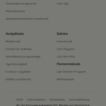
Társadalmi programok
Libri App
Adományozás
Akadálymentesítési nyilatkozat
Szolgáltatás
Kultúra
Boltkereső
Események
Fizetés és szállítás
Libri Magazin
Ajándékkártya egyenlege
Libri Mini Polc
Partnereinknek
Ügyfélszolgálat
E-könyv-segédlet
Libri Partner Program
Elállási nyilatkozat
Médiaajánlat
ÁSZF
Adatvédelem
Oldaltérkép
Süti beállítások
© Libri Könyvkereskedelmi Kft. Minden jog fenntartva!