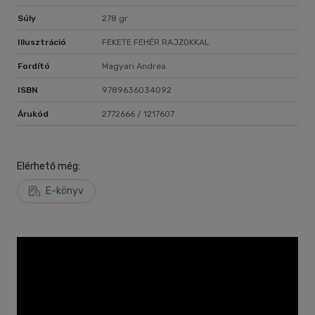
Súly
278 gr
Illusztráció
FEKETE FEHÉR RAJZOKKAL
Fordító
Magyari Andrea
ISBN
9789636034092
Árukód
2772666 / 1217607
Elérhető még:
E-könyv