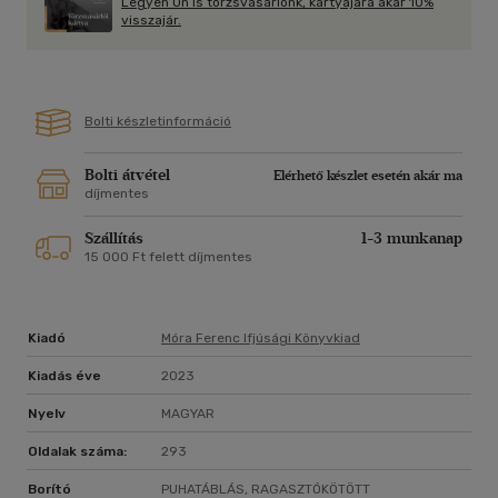
Legyen Ön is törzsvásárlónk, kártyájára akár 10%
visszajár.
Bolti készletinformáció
Bolti átvétel
Elérhető készlet esetén akár ma
díjmentes
Szállítás
1-3 munkanap
15 000 Ft felett díjmentes
Kiadó
Móra Ferenc Ifjúsági Könyvkiad
Kiadás éve
2023
Nyelv
MAGYAR
Oldalak száma:
293
Borító
PUHATÁBLÁS, RAGASZTÓKÖTÖTT