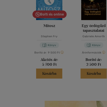
Bolti és online
Mítosz
Egy ördögűző
tapasztalatai
Stephen Fry
Gabriele Amorth
Könyv
Könyv
Borító ár:
9 500 Ft
Árinformációk
Akciós ár:
Borító ár:
5 700 Ft
2 500 Ft
Kosárba
Kosárba