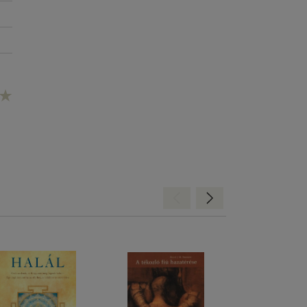
Hátra
Előre