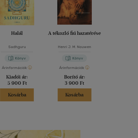
Halál
A tékozló fiú hazatérése
Amikor búcsúzn
Sadhguru
Henri J. M. Nouwen
Marilyn Chandle
Könyv
Könyv
Kön
Árinformációk
Árinformációk
Árinformáci
Kiadói ár:
Borító ár:
Borító 
5 900 Ft
3 900 Ft
3 500 
Kosárba
Kosárba
Kosár