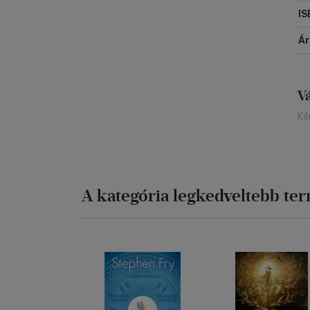
IS
Á
V
Ké
A kategória legkedveltebb te