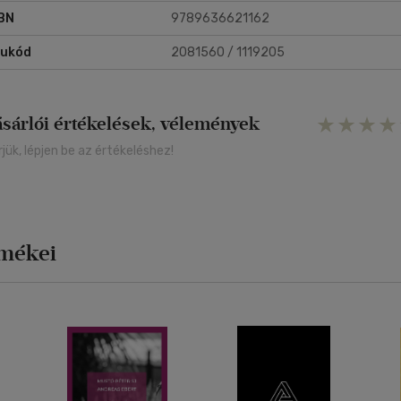
BN
9789636621162
rukód
2081560 / 1119205
ásárlói értékelések, vélemények
rjük, lépjen be az értékeléshez!
rmékei