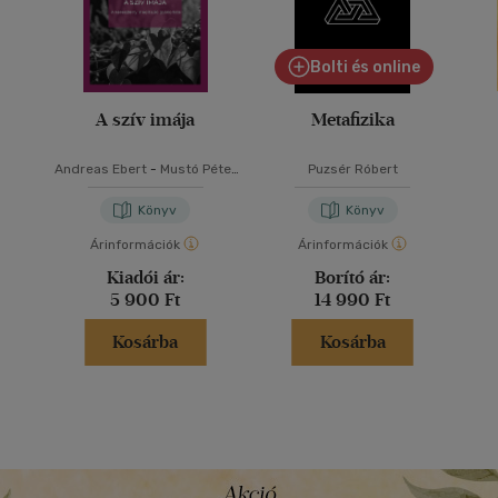
Bolti és online
A szív imája
Metafizika
Andreas Ebert
-
Mustó Péter
Puzsér Róbert
SJ
Könyv
Könyv
Árinformációk
Árinformációk
Kiadói ár:
Borító ár:
5 900 Ft
14 990 Ft
Kosárba
Kosárba