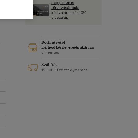
Kártya
Legyen Ön is
Vallás, mitológia
m
törzsvásárlónk,
ól
Képeslap
kártyájára akár 10%
és Természet
visszajár.
yv
Naptár
k
Papír, írószer
ok
,
Bolti átvétel
Elérhető készlet esetén akár ma
díjmentes
Szállítás
15 000 Ft felett díjmentes