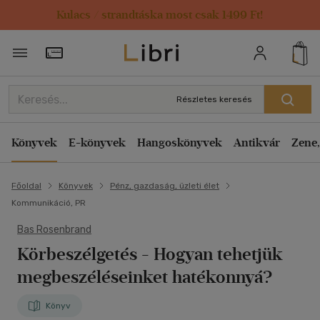
Kulacs / strandtáska most csak 1499 Ft!
Törzsvásárlói Kártya adatai
Részletes keresés
Könyvek
E-könyvek
Hangoskönyvek
Antikvár
Zene,
Főoldal
Könyvek
Pénz, gazdaság, üzleti élet
Kommunikáció, PR
Bas Rosenbrand
Körbeszélgetés
- Hogyan tehetjük
megbeszéléseinket hatékonnyá?
Könyv