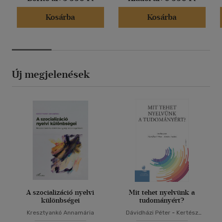
Kosárba
Kosárba
Új megjelenések
A szocializáció nyelvi
Mit tehet nyelvünk a
különbségei
tudományért?
Kresztyankó Annamária
Dávidházi Péter
-
Kertész
András