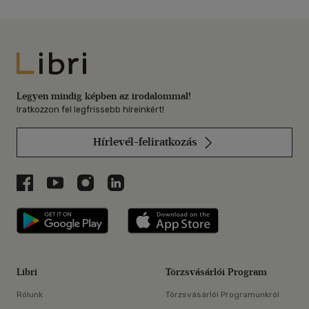
Libri
Legyen mindig képben az irodalommal!
Iratkozzon fel legfrissebb híreinkért!
Hírlevél-feliratkozás
Libri a Facebookon
Libri a Youtube-on
Libri az Instagramon
Libri a LinkedInen
Libri applikáció Szerezd meg: Google P
Libri applikáció 
Libri
Törzsvásárlói Program
Rólunk
Törzsvásárlói Programunkról