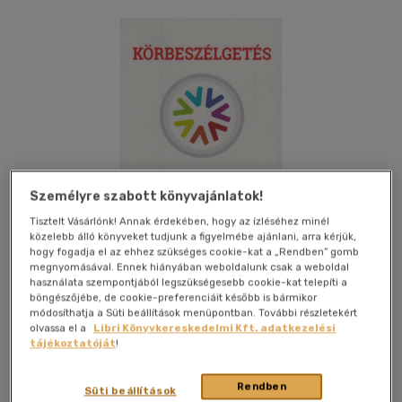
Személyre szabott könyvajánlatok!
Tisztelt Vásárlónk! Annak érdekében, hogy az ízléséhez minél
közelebb álló könyveket tudjunk a figyelmébe ajánlani, arra kérjük,
hogy fogadja el az ehhez szükséges cookie-kat a „Rendben” gomb
megnyomásával. Ennek hiányában weboldalunk csak a weboldal
használata szempontjából legszükségesebb cookie-kat telepíti a
böngészőjébe, de cookie-preferenciáit később is bármikor
módosíthatja a Süti beállítások menüpontban. További részletekért
Kívánságlistához adom
Megosztom
olvassa el a
Libri Könyvkereskedelmi Kft. adatkezelési
tájékoztatóját
!
Rendben
Saxum Kiadó Kft.
|
2019
|
magyar nyelvű
|
fűzve
|
124 oldal
Süti beállítások