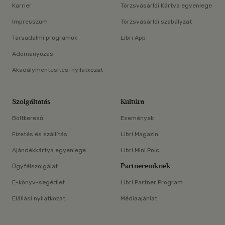
Karrier
Törzsvásárlói Kártya egyenlege
Impresszum
Törzsvásárlói szabályzat
Társadalmi programok
Libri App
Adományozás
Akadálymentesítési nyilatkozat
Szolgáltatás
Kultúra
Boltkereső
Események
Fizetés és szállítás
Libri Magazin
Ajándékkártya egyenlege
Libri Mini Polc
Partnereinknek
Ügyfélszolgálat
E-könyv-segédlet
Libri Partner Program
Elállási nyilatkozat
Médiaajánlat