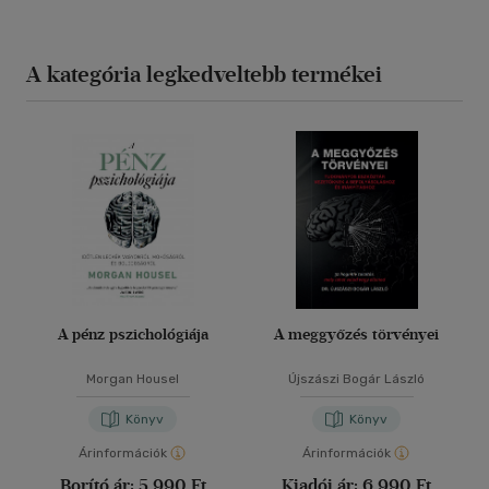
A kategória legkedveltebb termékei
A pénz pszichológiája
A meggyőzés törvényei
Morgan Housel
Újszászi Bogár László
Könyv
Könyv
Árinformációk
Árinformációk
Borító ár:
5 990 Ft
Kiadói ár:
6 990 Ft