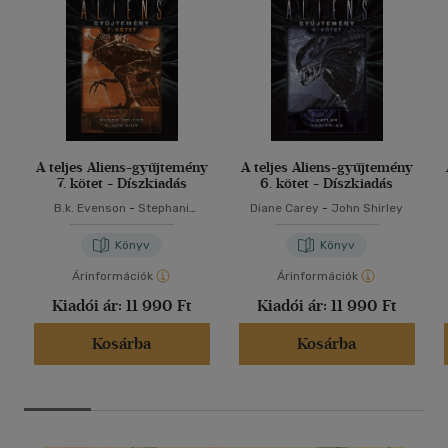
A teljes Aliens-gyűjtemény
A teljes Aliens-gyűjtemény
7. kötet - Díszkiadás
6. kötet - Díszkiadás
B.k. Evenson
-
Stephani
Diane Carey
-
John Shirley
Danelle Perry
Könyv
Könyv
Árinformációk
Árinformációk
Kiadói ár:
11 990 Ft
Kiadói ár:
11 990 Ft
Kosárba
Kosárba