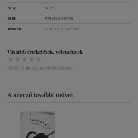
Súly
86 gr
ISBN
9786156168955
Árukód
2786992 / 1227136
Vásárlói értékelések, vélemények
Kérjük, lépjen be az értékeléshez!
A szerző további művei