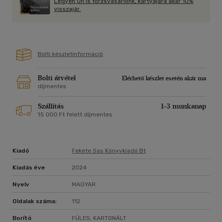
Legyen Ön is törzsvásárlónk, kártyájára akár 10%
visszajár.
Bolti készletinformáció
Bolti átvétel
Elérhető készlet esetén akár ma
díjmentes
Szállítás
1-3 munkanap
15 000 Ft felett díjmentes
Kiadó
Fekete Sas Könyvkiadó Bt
Kiadás éve
2024
Nyelv
MAGYAR
Oldalak száma:
112
Borító
FÜLES, KARTONÁLT