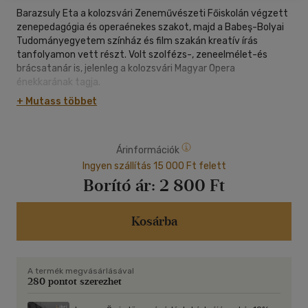
Barazsuly Eta a kolozsvári Zeneművészeti Főiskolán végzett
zenepedagógia és operaénekes szakot, majd a Babeş-Bolyai
Tudományegyetem színház és film szakán kreatív írás
tanfolyamon vett részt. Volt szolfézs-, zeneelmélet-és
brácsatanár is, jelenleg a kolozsvári Magyar Opera
énekkarának tagja.
+ Mutass többet
Első regényét román nyelven közölte, amellyel elnyerte az
elsőkötetesek Mongolu-díját. A könyv Magyarországon
Elisabeth B. Doitsunin néven, Kiotó, ahol a szerelem örök
Árinformációk
címen jelent meg, ezt követte második prózája, a Sorsok-
Érzelmek útvesztője. 2023-ban kiadónknál látott napvilágot
Ingyen szállítás 15 000 Ft felett
Selyemeső című haiku-kötete.
Borító ár:
2 800 Ft
Kosárba
A termék megvásárlásával
280 pontot szerezhet