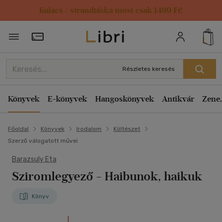
Kulacs / strandtáska most csak 1499 Ft!
Törzsvásárlói Kártya adatai
Részletes keresés
Könyvek
E-könyvek
Hangoskönyvek
Antikvár
Zene,
Főoldal
Könyvek
Irodalom
Költészet
Szerző válogatott művei
Barazsuly Eta
Sziromlegyező
- Haibunok, haikuk
Könyv