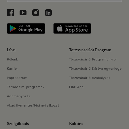
Libri a Facebookon
Libri a Youtube-on
Libri az Instagramon
Libri a LinkedInen
Libri applikáció Szerezd meg: Google P
Libri applikáció 
Libri
Törzsvásárlói Program
Rólunk
Törzsvásárlói Programunkról
Karrier
Törzsvásárlói Kártya egyenlege
Impresszum
Törzsvásárlói szabályzat
Társadalmi programok
Libri App
Adományozás
Akadálymentesítési nyilatkozat
Szolgáltatás
Kultúra