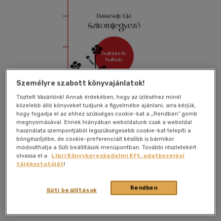
Személyre szabott könyvajánlatok!
Tisztelt Vásárlónk! Annak érdekében, hogy az ízléséhez minél
közelebb álló könyveket tudjunk a figyelmébe ajánlani, arra kérjük,
hogy fogadja el az ehhez szükséges cookie-kat a „Rendben” gomb
megnyomásával. Ennek hiányában weboldalunk csak a weboldal
használata szempontjából legszükségesebb cookie-kat telepíti a
böngészőjébe, de cookie-preferenciáit később is bármikor
módosíthatja a Süti beállítások menüpontban. További részletekért
olvassa el a
Libri Könyvkereskedelmi Kft. adatkezelési
Kívánságlistához adom
Megosztom
tájékoztatóját
!
Rendben
Süti beállítások
Fekete Sas Könyvkiadó Bt
|
2024
|
magyar nyelvű
|
füles,
kartonált
|
112 oldal