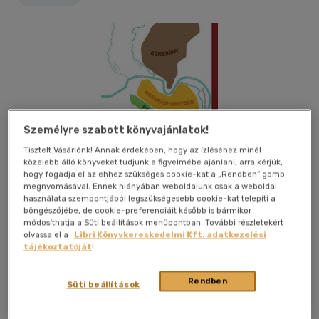
Személyre szabott könyvajánlatok!
Tisztelt Vásárlónk! Annak érdekében, hogy az ízléséhez minél
közelebb álló könyveket tudjunk a figyelmébe ajánlani, arra kérjük,
hogy fogadja el az ehhez szükséges cookie-kat a „Rendben” gomb
megnyomásával. Ennek hiányában weboldalunk csak a weboldal
használata szempontjából legszükségesebb cookie-kat telepíti a
böngészőjébe, de cookie-preferenciáit később is bármikor
módosíthatja a Süti beállítások menüpontban. További részletekért
olvassa el a
Libri Könyvkereskedelmi Kft. adatkezelési
tájékoztatóját
!
Kívánságlistához adom
Megosztom
Rendben
Süti beállítások
Babor Kreatív Stúdió
|
2016
|
magyar nyelvű
|
puhatáblás,