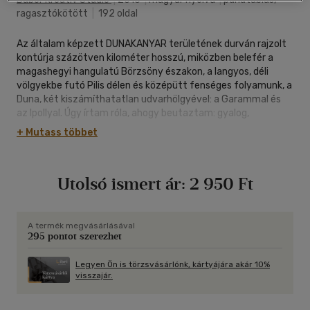
ragasztókötött
|
192 oldal
Az általam képzett DUNAKANYAR területének durván rajzolt
kontúrja százötven kilométer hosszú, miközben belefér a
magashegyi hangulatú Börzsöny északon, a langyos, déli
völgyekbe futó Pilis délen és középütt fenséges folyamunk, a
Duna, két kiszámíthatatlan udvarhölgyével: a Garammal és
az Ipollyal. Úgy írtam róla, ahogy beutaztam: gyalog,
bringával, kenuval, néha autóval, nyakamban, zsebemben
+ Mutass többet
fényképezővel, füzettel, ceruzával és igen a kútba néző
kisfiú, valamikor 1965 táján én voltam. Izgalmas
kirándulásokat kívánok szeretettel.
Utolsó ismert ár:
2 950 Ft
A termék megvásárlásával
295 pontot szerezhet
Legyen Ön is törzsvásárlónk, kártyájára akár 10%
visszajár.