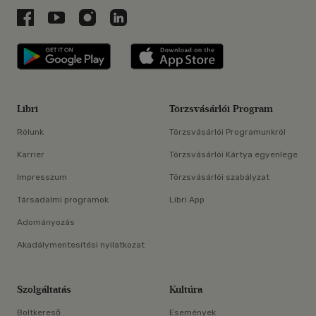
Libri a Facebookon
Libri a Youtube-on
Libri az Instagramon
Libri a LinkedInen
Libri applikáció Szerezd meg: Google P
Libri applikáció 
Libri
Törzsvásárlói Program
Rólunk
Törzsvásárlói Programunkról
Karrier
Törzsvásárlói Kártya egyenlege
Impresszum
Törzsvásárlói szabályzat
Társadalmi programok
Libri App
Adományozás
Akadálymentesítési nyilatkozat
Szolgáltatás
Kultúra
Boltkereső
Események