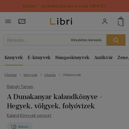
Kulacs / strandtáska most csak 1499 Ft!
Törzsvásárlói Kártya adatai
Részletes keresés
Könyvek
E-könyvek
Hangoskönyvek
Antikvár
Zene,
Főoldal
Könyvek
Utazás
Útikönyvek
Balogh Tamás
A Dunakanyar kalandkönyve
-
Hegyek, völgyek, folyóvizek
Kaland Könyvek sorozat
Könyv