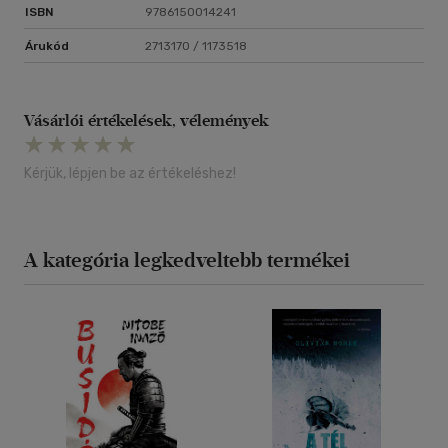
ISBN
9786150014241
Árukód
2713170 / 1173518
Vásárlói értékelések, vélemények
Kérjük, lépjen be az értékeléshez!
A kategória legkedveltebb termékei