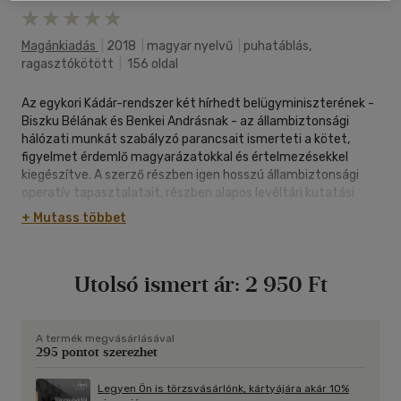
Magánkiadás
|
2018
|
magyar nyelvű
|
puhatáblás,
ragasztókötött
|
156 oldal
Az egykori Kádár-rendszer két hírhedt belügyminiszterének -
Biszku Bélának és Benkei Andrásnak - az állambiztonsági
hálózati munkát szabályzó parancsait ismerteti a kötet,
figyelmet érdemlő magyarázatokkal és értelmezésekkel
kiegészítve. A szerző részben igen hosszú állambiztonsági
operatív tapasztalatait, részben alapos levéltári kutatási
eredményeit szerkesztette bele a kötetbe, az egyes
+ Mutass többet
fejezetek és bekezdések közé. Ezeket a magyarázatokat és
értelmezéseket, több konkrét példával és tapasztalataival is
kiegészítette. Külön érdekessége és értéke a kötetnek, hogy
Utolsó ismert ár:
2 950 Ft
az egykori hálózattal - az "ügynökökkel" - foglalkozó
fejezetek után található egy tanulmány az egykori hálózaton
kívüli kapcsolatokról is, akikről - talán nem véletlenül! - az
1990 óta eltelt évtizedekben alig-alig esik szó.
A termék megvásárlásával
295 pontot szerezhet
Legyen Ön is törzsvásárlónk, kártyájára akár 10%