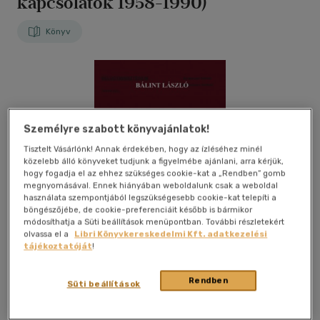
kapcsolatok 1958-1990)
Könyv
Személyre szabott könyvajánlatok!
Tisztelt Vásárlónk! Annak érdekében, hogy az ízléséhez minél
közelebb álló könyveket tudjunk a figyelmébe ajánlani, arra kérjük,
hogy fogadja el az ehhez szükséges cookie-kat a „Rendben” gomb
megnyomásával. Ennek hiányában weboldalunk csak a weboldal
használata szempontjából legszükségesebb cookie-kat telepíti a
böngészőjébe, de cookie-preferenciáit később is bármikor
módosíthatja a Süti beállítások menüpontban. További részletekért
olvassa el a
Libri Könyvkereskedelmi Kft. adatkezelési
tájékoztatóját
!
Rendben
Süti beállítások
Kívánságlistához adom
Megosztom