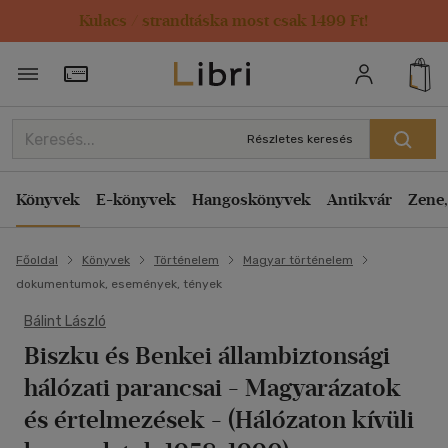
Kulacs / strandtáska most csak 1499 Ft!
Törzsvásárlói Kártya adatai
Részletes keresés
Könyvek
E-könyvek
Hangoskönyvek
Antikvár
Zene,
Főoldal
Könyvek
Történelem
Magyar történelem
dokumentumok, események, tények
Bálint László
Biszku és Benkei állambiztonsági
hálózati parancsai
- Magyarázatok
és értelmezések - (Hálózaton kívüli