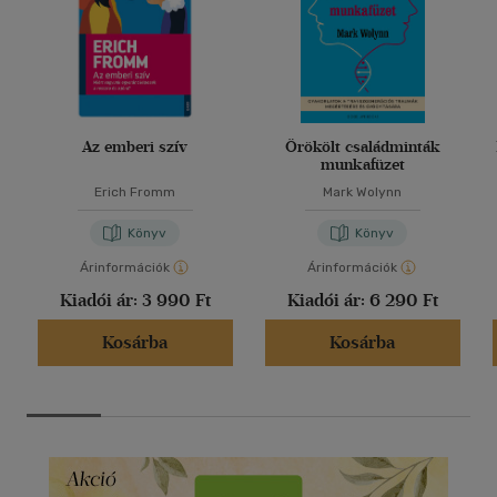
Az emberi szív
Örökölt családminták
munkafüzet
Erich Fromm
Mark Wolynn
Könyv
Könyv
Árinformációk
Árinformációk
Kiadói ár:
3 990 Ft
Kiadói ár:
6 290 Ft
Kosárba
Kosárba