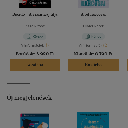
Busidó - A szamuráj útja
A tél harcosai
Inazo Nitobe
Olivier Norek
Könyv
Könyv
Árinformációk
Árinformációk
Borító ár:
3 990 Ft
Kiadói ár:
6 790 Ft
Kosárba
Kosárba
Új megjelenések