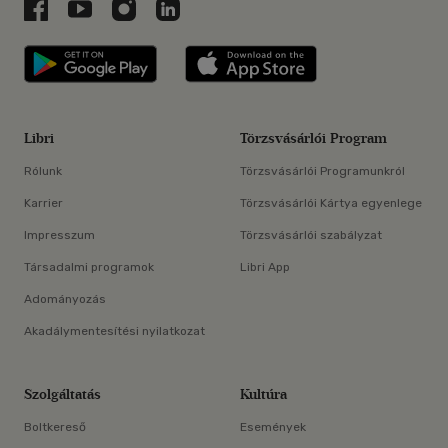
Libri a Facebookon
Libri a Youtube-on
Libri az Instagramon
Libri a LinkedInen
Libri applikáció Szerezd meg: Google P
Libri applikáció 
Libri
Törzsvásárlói Program
Rólunk
Törzsvásárlói Programunkról
Karrier
Törzsvásárlói Kártya egyenlege
Impresszum
Törzsvásárlói szabályzat
Társadalmi programok
Libri App
Adományozás
Akadálymentesítési nyilatkozat
Szolgáltatás
Kultúra
Boltkereső
Események