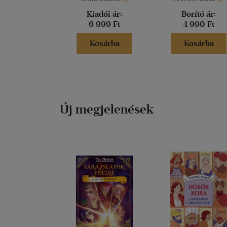
Kiadói ár:
Borító ár:
6 999 Ft
4 990 Ft
Kosárba
Kosárba
Új megjelenések