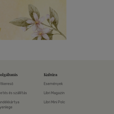
olgáltatás
Kultúra
ltkereső
Események
zetés és szállítás
Libri Magazin
ándékkártya
Libri Mini Polc
yenlege