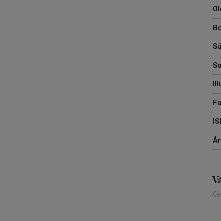
Ol
Bo
Sú
So
Il
F
IS
Á
V
Ké