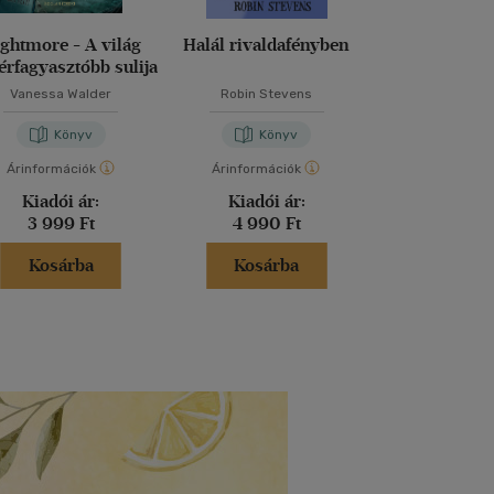
ghtmore - A világ
Halál rivaldafényben
Dragalád vi
érfagyasztóbb sulija
Vanessa Walder
Robin Stevens
M. Kácsor Z
Könyv
Könyv
Kön
Árinformációk
Árinformációk
Árinformáci
Kiadói ár:
Kiadói ár:
Kiadói 
3 999 Ft
4 990 Ft
5 299 
Kosárba
Kosárba
Kosár