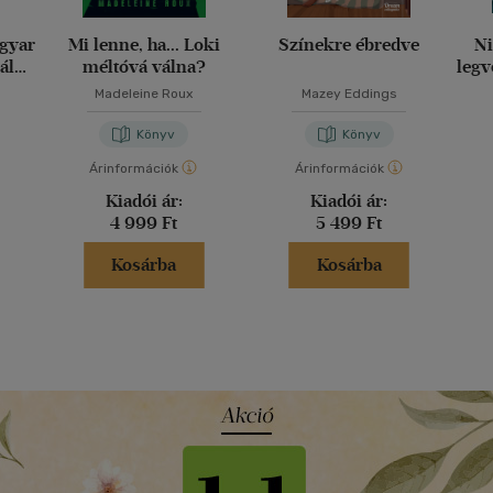
agyar
Mi lenne, ha... Loki
Színekre ébredve
Ni
ály
méltóvá válna?
legv
g
Madeleine Roux
Mazey Eddings
Könyv
Könyv
Árinformációk
Árinformációk
Kiadói ár:
Kiadói ár:
4 999 Ft
5 499 Ft
Kosárba
Kosárba