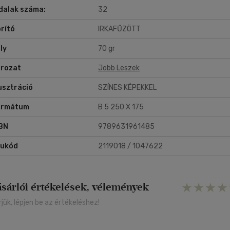
dalak száma:
32
rító
IRKAFŰZÖTT
ly
70 gr
rozat
Jobb Leszek
lusztráció
SZÍNES KÉPEKKEL
ormátum
B 5 250 X 175
BN
9789631961485
rukód
2119018 / 1047622
ásárlói értékelések, vélemények
rjük, lépjen be az értékeléshez!