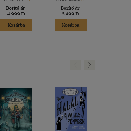
Borító ár:
Borító ár:
Akciós 
4 999 Ft
5 499 Ft
8 399 
Kosárba
Kosárba
Kosár
Hátra
Előre