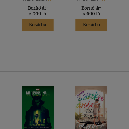
Borító ár:
Borító ár:
5 999 Ft
5 699 Ft
Kosárba
Kosárba