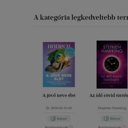
A kategória legkedveltebb te
A jövő neve élet
Az idő rövid törté
Dr. Dittrich Ernő
Stephen Hawking
Könyv
Könyv
Árinformációk
Árinformációk