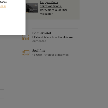
Kártya
ítások
Legyen Ön is
Vallás, mitológia
m
törzsvásárlónk,
lési
Képeslap
kártyájára akár 10%
és Természet
visszajár.
yv
Naptár
t
|
k
Papír, írószer
ok
Bolti átvétel
Elérhető készlet esetén akár ma
díjmentes
Szállítás
15 000 Ft felett díjmentes
nél