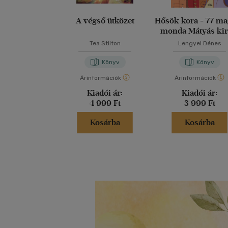
A végső ütközet
Hősök kora - 77 m
monda Mátyás kir
korától 1848-i
Tea Stilton
Lengyel Dénes
Könyv
Könyv
Árinformációk
Árinformációk
Kiadói ár:
Kiadói ár:
4 999 Ft
3 999 Ft
Kosárba
Kosárba