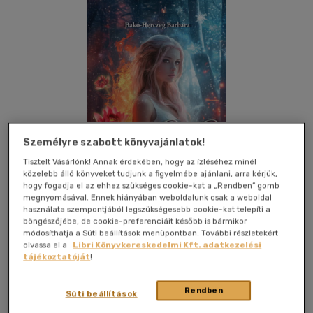
Személyre szabott könyvajánlatok!
Tisztelt Vásárlónk! Annak érdekében, hogy az ízléséhez minél
közelebb álló könyveket tudjunk a figyelmébe ajánlani, arra kérjük,
hogy fogadja el az ehhez szükséges cookie-kat a „Rendben” gomb
megnyomásával. Ennek hiányában weboldalunk csak a weboldal
használata szempontjából legszükségesebb cookie-kat telepíti a
böngészőjébe, de cookie-preferenciáit később is bármikor
módosíthatja a Süti beállítások menüpontban. További részletekért
Kívánságlistához adom
Megosztom
olvassa el a
Libri Könyvkereskedelmi Kft. adatkezelési
tájékoztatóját
!
(1 vélemény)
Rendben
Magánkiadás
|
2025
|
magyar nyelvű
|
puhatáblás,
Süti beállítások
ragasztókötött
|
436 oldal