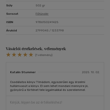
Súly
502 gr
Sorozat
Főtündér
ISBN
9786150241425
Árukód
2799045 / 1233798
Vásárlói értékelések, vélemények
(1 vélemény)
Katalin Stummer
2025. 10. 02.
Csodálatos könyv ? Imádom, egyszerűen egy érzelmi
hullámvasút a könyv. El sem lehet mondani mennyire jó,
gyönyörű a történet tele izgalmakkal és szerelemmel.
Kérjük, lépjen be az értékeléshez!