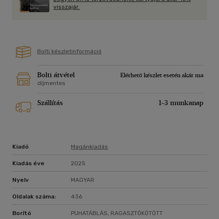
A jég pedig csak addig erős, amíg meg nem érinti a tűz
visszajár.
melege.
Bolti készletinformáció
Bolti átvétel
Elérhető készlet esetén akár ma
díjmentes
Szállítás
1-3 munkanap
Kiadó
Magánkiadás
Kiadás éve
2025
Nyelv
MAGYAR
Oldalak száma:
436
Borító
PUHATÁBLÁS, RAGASZTÓKÖTÖTT