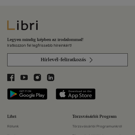
Libri
Legyen mindig képben az irodalommal!
Iratkozzon fel legfrissebb híreinkért!
Hírlevél-feliratkozás
Libri a Facebookon
Libri a Youtube-on
Libri az Instagramon
Libri a LinkedInen
Libri applikáció Szerezd meg: Google P
Libri applikáció 
Libri
Törzsvásárlói Program
Rólunk
Törzsvásárlói Programunkról