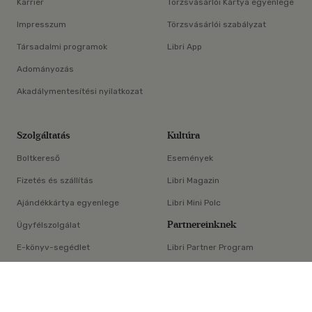
Karrier
Törzsvásárlói Kártya egyenlege
Impresszum
Törzsvásárlói szabályzat
Társadalmi programok
Libri App
Adományozás
Akadálymentesítési nyilatkozat
Szolgáltatás
Kultúra
Boltkereső
Események
Fizetés és szállítás
Libri Magazin
Ajándékkártya egyenlege
Libri Mini Polc
Partnereinknek
Ügyfélszolgálat
E-könyv-segédlet
Libri Partner Program
×
Elállási nyilatkozat
Médiaajánlat