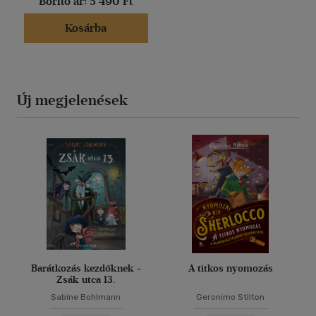
Borító ár:
5 490 Ft
Kosárba
Új megjelenések
Barátkozás kezdőknek -
A titkos nyomozás
Zsák utca 13.
Sabine Bohlmann
Geronimo Stilton