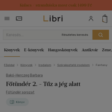
Kulacs / strandtáska most csak 1499 Ft!
Törzsvásárlói Kártya adatai
Részletes keresés
Könyvek
E-könyvek
Hangoskönyvek
Antikvár
Zene,
Főoldal
Könyvek
Irodalom
Szórakoztató irodalom
Fantasy
Bakó-Herczeg Barbara
Főtündér 2.
- Tűz a jég alatt
Főtündér sorozat
Könyv