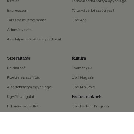
Karrier
Törzsvásárlói Kártya egyenlege
Impresszum
Törzsvásárlói szabályzat
Társadalmi programok
Libri App
Adományozás
Akadálymentesítési nyilatkozat
Szolgáltatás
Kultúra
Boltkereső
Események
Fizetés és szállítás
Libri Magazin
Ajándékkártya egyenlege
Libri Mini Polc
Partnereinknek
Ügyfélszolgálat
E-könyv-segédlet
Libri Partner Program
×
Elállási nyilatkozat
Médiaajánlat