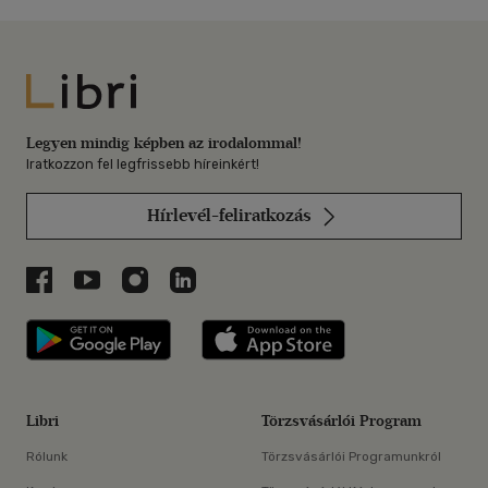
Libri
Legyen mindig képben az irodalommal!
Iratkozzon fel legfrissebb híreinkért!
Hírlevél-feliratkozás
Libri a Facebookon
Libri a Youtube-on
Libri az Instagramon
Libri a LinkedInen
Libri applikáció Szerezd meg: Google P
Libri applikáció 
Libri
Törzsvásárlói Program
Rólunk
Törzsvásárlói Programunkról