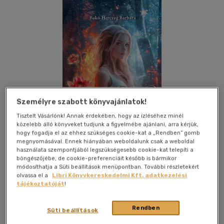
Személyre szabott könyvajánlatok!
Tisztelt Vásárlónk! Annak érdekében, hogy az ízléséhez minél
közelebb álló könyveket tudjunk a figyelmébe ajánlani, arra kérjük,
hogy fogadja el az ehhez szükséges cookie-kat a „Rendben” gomb
megnyomásával. Ennek hiányában weboldalunk csak a weboldal
használata szempontjából legszükségesebb cookie-kat telepíti a
böngészőjébe, de cookie-preferenciáit később is bármikor
módosíthatja a Süti beállítások menüpontban. További részletekért
Kívánságlistához adom
Megosztom
olvassa el a
Libri Könyvkereskedelmi Kft. adatkezelési
tájékoztatóját
!
(1 vélemény)
Rendben
Magánkiadás
|
2025
|
magyar nyelvű
|
puhatáblás,
Süti beállítások
ragasztókötött
|
436 oldal