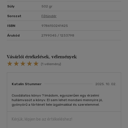
Súly
502 gr
Sorozat
Főtündér
ISBN
9786150241425
Árukód
2799045 / 1233798
Vásárlói értékelések, vélemények
(1 vélemény)
Katalin Stummer
2025. 10. 02.
Csodálatos könyv ? Imádom, egyszerűen egy érzelmi
hullámvasút a könyv. El sem lehet mondani mennyire jó,
gyönyörű a történet tele izgalmakkal és szerelemmel.
Kérjük, lépjen be az értékeléshez!