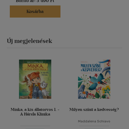
Borító ár:
5 490 Ft
Kosárba
Új megjelenések
Minka, a kis állatorvos 1. -
Milyen színű a kedvesség?
A Hársfa Klinika
Maddalena Schiavo