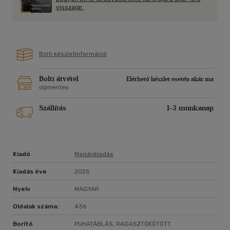
A jég pedig csak addig erős, amíg meg nem érinti a tűz
visszajár.
melege.
Bolti készletinformáció
Bolti átvétel
Elérhető készlet esetén akár ma
díjmentes
Szállítás
1-3 munkanap
Kiadó
Magánkiadás
Kiadás éve
2025
Nyelv
MAGYAR
Oldalak száma:
436
Borító
PUHATÁBLÁS, RAGASZTÓKÖTÖTT