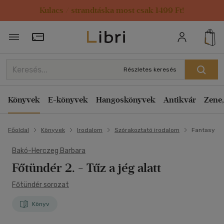
Kulacs / strandtáska most csak 1499 Ft!
Törzsvásárlói Kártya adatai
Részletes keresés
Könyvek
E-könyvek
Hangoskönyvek
Antikvár
Zene,
Főoldal
Könyvek
Irodalom
Szórakoztató irodalom
Fantasy
Bakó-Herczeg Barbara
Főtündér 2.
- Tűz a jég alatt
Főtündér sorozat
Könyv