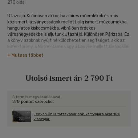
270 oldal
Utazni jó. Különösen akkor, ha a híres műemlékek és más
közismert látványosságok mellett alig ismert múzeumokba,
hangulatos kiskocsmákba, vibrálóan érdekes
városnegyedekbe is eljutunk.Utazni jó. Különösen Párizsba. Ez
a könyv azoknak nyújt nélkülözhetetlen segítséget, akik az
Eiffel-torony, a Notre-Dame vagy a Louvre mellett kíváncsiak
például a Mágia- és a Legyezőmúzeumra is. Azoknak, akiket
+ Mutass többet
érdekel, hogy hol van a Rossz Fiúk utcája és az, hogy kikről
kapta a nevét a Fehérkabátosok utcája. Azoknak, akik olyan
olcsó, de különleges kisvendéglőket keresnek, ahol nem
Utolsó ismert ár:
2 790 Ft
turistacsoportoknak szolgálnak fel jellegtelen ételeket.
Azoknak, akiknek örömöt okoz az, ha sétálhatnak egy jót
Belleville vagy a Montmartre semmihez sem hasonlítható
macskaköves utcáin, vagy az, ha gyönyörködhetnek a Grands
A termék megvásárlásával
279 pontot szerezhet
Boulevards melletti kis passage-okban.Utazni jó. Utazzanak
velünk együtt, fedezzék fel Párizs ismert és ismeretlen
szépségeit, varázslatos negyedeit, forgalmas sugárútjait és
Legyen Ön is törzsvásárlónk, kártyájára akár 10%
visszajár.
magával ragadó kis utcáit. Hiszen utazni jó. A Szerző