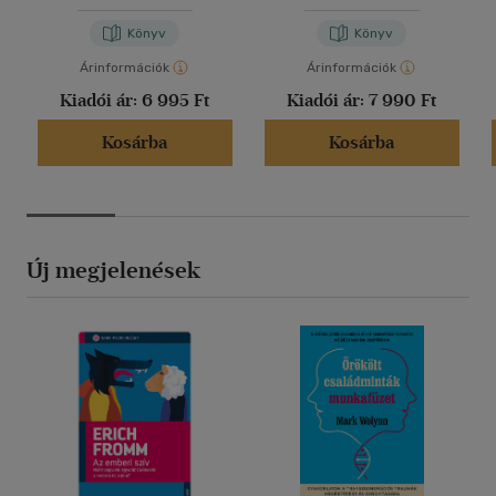
Stephanie Smith
-
Lisa
Voormei
Könyv
Könyv
Árinformációk
Árinformációk
Kiadói ár:
6 995 Ft
Kiadói ár:
7 990 Ft
Kosárba
Kosárba
Új megjelenések