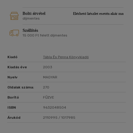
Bolti átvétel
Elérhető készlet esetén akár ma
díjmentes
Szállítás
15 000 Ft felett díjmentes
Kiadó
Tábla És Penna Könyvkiadó
Kiadás éve
2003
Nyelv
MAGYAR
Oldalak száma:
270
Borító
FŰZVE
ISBN
9632048504
Árukód
2110995 / 1017985