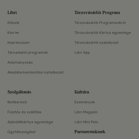
Libri
Törzsvásárlói Program
Rólunk
Törzsvásárlói Programunkról
Karrier
Törzsvásárlói Kártya egyenlege
Impresszum
Törzsvásárlói szabályzat
Társadalmi programok
Libri App
Adományozás
Akadálymentesítési nyilatkozat
Szolgáltatás
Kultúra
Boltkereső
Események
Fizetés és szállítás
Libri Magazin
Ajándékkártya egyenlege
Libri Mini Polc
Partnereinknek
Ügyfélszolgálat