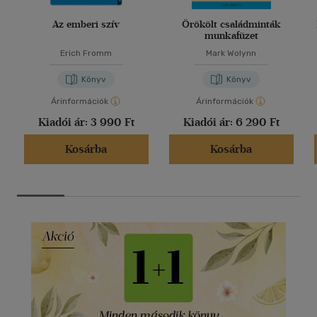
Az emberi szív
Örökölt családminták
munkafüzet
Erich Fromm
Mark Wolynn
Könyv
Könyv
Árinformációk
Árinformációk
Kiadói ár:
3 990 Ft
Kiadói ár:
6 290 Ft
Kosárba
Kosárba