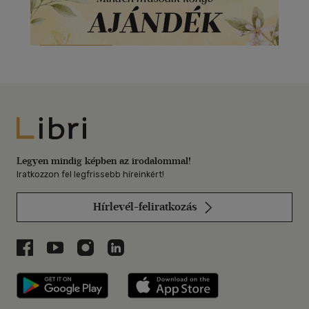
Libri
Legyen mindig képben az irodalommal!
Iratkozzon fel legfrissebb híreinkért!
Hírlevél-feliratkozás
Libri a Facebookon
Libri a Youtube-on
Libri az Instagramon
Libri a LinkedInen
Libri applikáció Szerezd meg: Google P
Libri applikáció 