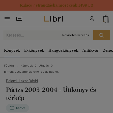
Kulacs / strandtáska most csak 1499 Ft!
Törzsvásárlói Kártya adatai
Részletes keresés
Könyvek
E-könyvek
Hangoskönyvek
Antikvár
Zene,
Főoldal
Könyvek
Utazás
Élménybeszámolók, útleírások, naplók
Bajomi-Lázár Dávid
Párizs 2003-2004
- Útikönyv és
térkép
Könyv