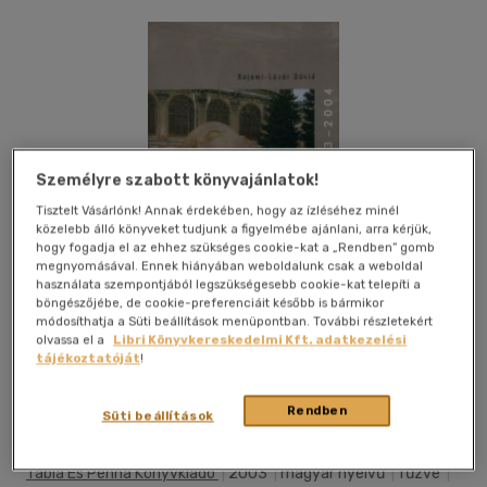
Személyre szabott könyvajánlatok!
Tisztelt Vásárlónk! Annak érdekében, hogy az ízléséhez minél
közelebb álló könyveket tudjunk a figyelmébe ajánlani, arra kérjük,
hogy fogadja el az ehhez szükséges cookie-kat a „Rendben” gomb
megnyomásával. Ennek hiányában weboldalunk csak a weboldal
használata szempontjából legszükségesebb cookie-kat telepíti a
böngészőjébe, de cookie-preferenciáit később is bármikor
módosíthatja a Süti beállítások menüpontban. További részletekért
olvassa el a
Libri Könyvkereskedelmi Kft. adatkezelési
tájékoztatóját
!
Kívánságlistához adom
Megosztom
Rendben
Süti beállítások
Tábla És Penna Könyvkiadó
|
2003
|
magyar nyelvű
|
fűzve
|