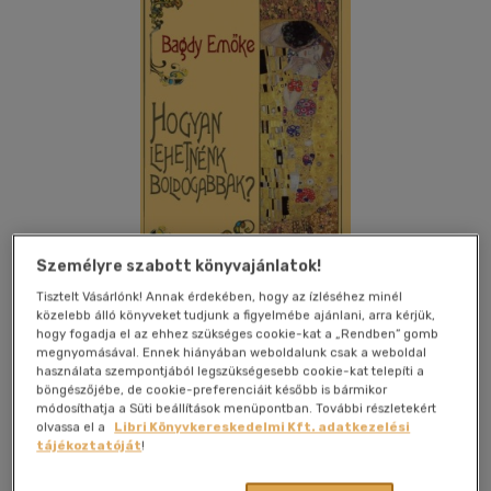
Személyre szabott könyvajánlatok!
Tisztelt Vásárlónk! Annak érdekében, hogy az ízléséhez minél
közelebb álló könyveket tudjunk a figyelmébe ajánlani, arra kérjük,
hogy fogadja el az ehhez szükséges cookie-kat a „Rendben” gomb
Kívánságlistához adom
Megosztom
megnyomásával. Ennek hiányában weboldalunk csak a weboldal
használata szempontjából legszükségesebb cookie-kat telepíti a
(3 vélemény)
böngészőjébe, de cookie-preferenciáit később is bármikor
módosíthatja a Süti beállítások menüpontban. További részletekért
Kulcslyuk Kiadó Kft.
|
2010
|
magyar nyelvű
|
puhatáblás,
olvassa el a
Libri Könyvkereskedelmi Kft. adatkezelési
ragasztókötött
|
253 oldal
tájékoztatóját
!