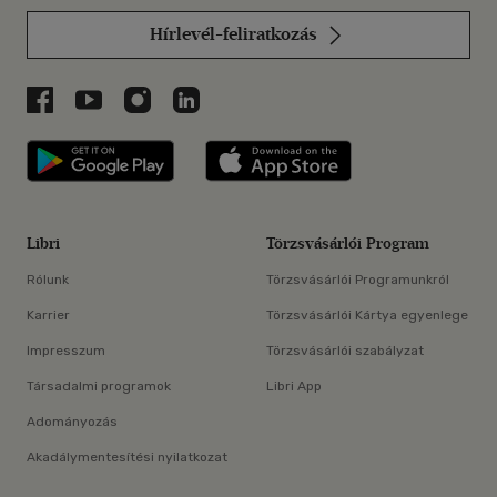
Hírlevél-feliratkozás
Libri a Facebookon
Libri a Youtube-on
Libri az Instagramon
Libri a LinkedInen
Libri applikáció Szerezd meg: Google P
Libri applikáció 
Libri
Törzsvásárlói Program
Rólunk
Törzsvásárlói Programunkról
Karrier
Törzsvásárlói Kártya egyenlege
Impresszum
Törzsvásárlói szabályzat
Társadalmi programok
Libri App
Adományozás
Akadálymentesítési nyilatkozat