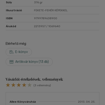
Súly
376 gr
Illusztráció
FEKETE-FEHÉR KÉPEKKEL
ISBN
9799789638900
Árukód
2213957 / 1069640
Elérhető még:
E-könyv
Antikvár könyv (13 db)
Vásárlói értékelések, vélemények
(3 vélemény)
Allee Könyváruház
2013. 04. 25.