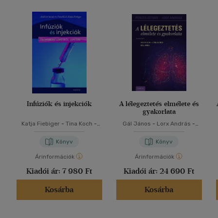
Infúziók és injekciók
A lélegeztetés elmélete és
gyakorlata
Katja Fiebiger
-
Tina Koch
-
Gál János
-
Lorx András
-
Andreas Schubert
Valkó Luca
Könyv
Könyv
Árinformációk
Árinformációk
Kiadói ár:
7 980 Ft
Kiadói ár:
24 690 Ft
Kosárba
Kosárba