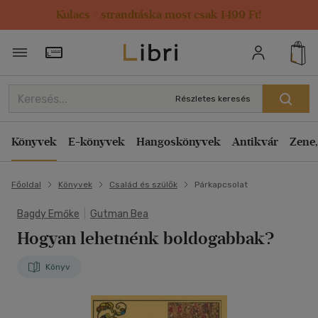
Kulacs / strandtáska most csak 1499 Ft!
Törzsvásárlói Kártya adatai
Részletes keresés
Könyvek
E-könyvek
Hangoskönyvek
Antikvár
Zene,
Főoldal
Könyvek
Család és szülők
Párkapcsolat
Bagdy Emőke
|
Gutman Bea
Hogyan lehetnénk boldogabbak?
Könyv