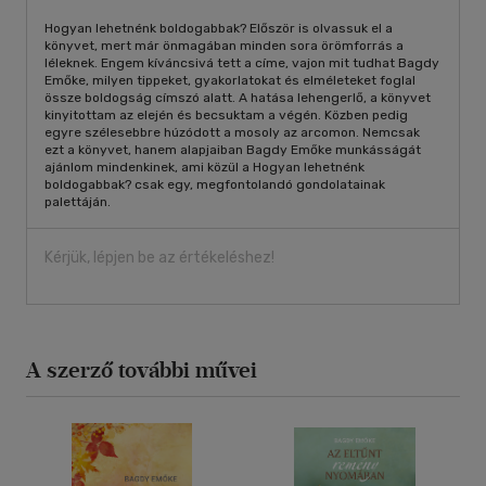
Hogyan lehetnénk boldogabbak? Először is olvassuk el a
könyvet, mert már önmagában minden sora örömforrás a
léleknek. Engem kíváncsivá tett a címe, vajon mit tudhat Bagdy
Emőke, milyen tippeket, gyakorlatokat és elméleteket foglal
össze boldogság címszó alatt. A hatása lehengerlő, a könyvet
kinyitottam az elején és becsuktam a végén. Közben pedig
egyre szélesebbre húzódott a mosoly az arcomon. Nemcsak
ezt a könyvet, hanem alapjaiban Bagdy Emőke munkásságát
ajánlom mindenkinek, ami közül a Hogyan lehetnénk
boldogabbak? csak egy, megfontolandó gondolatainak
palettáján.
Kérjük, lépjen be az értékeléshez!
A szerző további művei