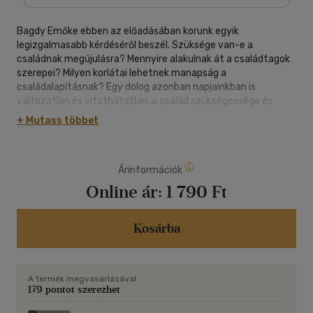
Bagdy Emőke ebben az előadásában korunk egyik
legizgalmasabb kérdéséről beszél. Szüksége van-e a
családnak megújulásra? Mennyire alakulnak át a családtagok
szerepei? Milyen korlátai lehetnek manapság a
családalapításnak? Egy dolog azonban napjainkban is
változatlan és vitathatatlan: a család szükségessége és
varázsa.
+ Mutass többet
Árinformációk
Online ár:
1 790 Ft
Kosárba
A termék megvásárlásával
179 pontot szerezhet