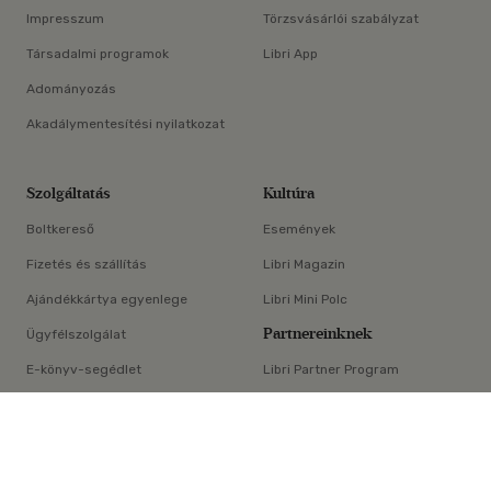
Impresszum
Törzsvásárlói szabályzat
Társadalmi programok
Libri App
Adományozás
Akadálymentesítési nyilatkozat
Szolgáltatás
Kultúra
Boltkereső
Események
Fizetés és szállítás
Libri Magazin
Ajándékkártya egyenlege
Libri Mini Polc
Partnereinknek
Ügyfélszolgálat
E-könyv-segédlet
Libri Partner Program
×
Elállási nyilatkozat
Médiaajánlat