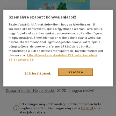
Személyre szabott könyvajánlatok!
Tisztelt Vásárlónk! Annak érdekében, hogy az ízléséhez minél
közelebb álló könyveket tudjunk a figyelmébe ajánlani, arra kérjük,
hogy fogadja el az ehhez szükséges cookie-kat a „Rendben” gomb
megnyomásával. Ennek hiányában weboldalunk csak a weboldal
használata szempontjából legszükségesebb cookie-kat telepíti a
böngészőjébe, de cookie-preferenciáit később is bármikor
módosíthatja a Süti beállítások menüpontban. További részletekért
olvassa el a
Libri Könyvkereskedelmi Kft. adatkezelési
tájékoztatóját
!
Belehallgatok
Kívánságlistához adom
Megosztom
Rendben
Süti beállítások
Kossuth Kiadó - Mojzer Kiadó
|
2020
|
magyar nyelvű
Ezt a hangoskönyvet kizárólag digitális formában tudja
meghallgatni. Digitális hangoskönyveit a
fiókjából
érheti
el és játszhatja le.