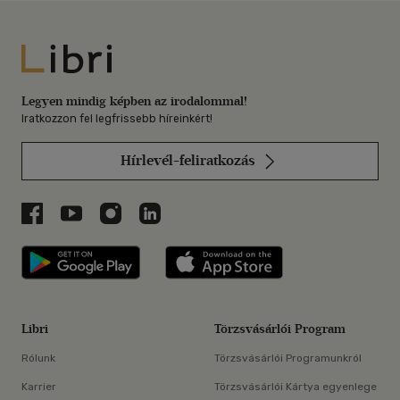
Libri
Legyen mindig képben az irodalommal!
Iratkozzon fel legfrissebb híreinkért!
Hírlevél-feliratkozás
Libri a Facebookon
Libri a Youtube-on
Libri az Instagramon
Libri a LinkedInen
Libri applikáció Szerezd meg: Google P
Libri applikáció 
Libri
Törzsvásárlói Program
Rólunk
Törzsvásárlói Programunkról
Karrier
Törzsvásárlói Kártya egyenlege