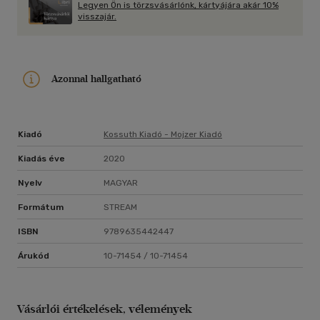
Legyen Ön is törzsvásárlónk, kártyájára akár 10%
visszajár.
Azonnal hallgatható
Kiadó
Kossuth Kiadó - Mojzer Kiadó
Kiadás éve
2020
Nyelv
MAGYAR
Formátum
STREAM
ISBN
9789635442447
Árukód
10-71454 / 10-71454
Vásárlói értékelések, vélemények