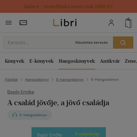
Kulacs / strandtáska most csak 1499 Ft!
Törzsvásárlói Kártya adatai
Részletes keresés
Könyvek
E-könyvek
Hangoskönyvek
Antikvár
Zene,
Főoldal
Hangoskönyv
E-hangoskönyv
E-Hangoskönyv
Bagdy Emőke
A család jövője, a jövő családja
E-hangoskönyv