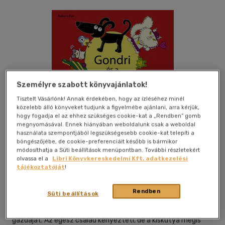
Személyre szabott könyvajánlatok!
Tisztelt Vásárlónk! Annak érdekében, hogy az ízléséhez minél
közelebb álló könyveket tudjunk a figyelmébe ajánlani, arra kérjük,
hogy fogadja el az ehhez szükséges cookie-kat a „Rendben” gomb
megnyomásával. Ennek hiányában weboldalunk csak a weboldal
használata szempontjából legszükségesebb cookie-kat telepíti a
Kívánságlistához adom
Megosztom
böngészőjébe, de cookie-preferenciáit később is bármikor
módosíthatja a Süti beállítások menüpontban. További részletekért
olvassa el a
Libri Könyvkereskedelmi Kft. adatkezelési
tájékoztatóját
!
Geopen Könyvkiadó Kft.
|
2015
|
magyar nyelvű
|
keménytábla
|
32 oldal
Rendben
Süti beállítások
Gondri számtalan izgalmas kaland után végre megtalálja kis
gazdáját. Az egész család kényezteti, de a kiskutya mégis