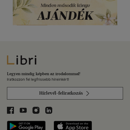
Libri
Legyen mindig képben az irodalommal!
Iratkozzon fel legfrissebb híreinkért!
Hírlevél-feliratkozás
Libri a Facebookon
Libri a Youtube-on
Libri az Instagramon
Libri a LinkedInen
Libri applikáció Szerezd meg: Google P
Libri applikáció 