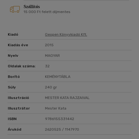
Szállítás
15 000 Ft felett díjmentes
Kiadó
Geopen Könyvkiadó Kft.
Kiadás éve
2015
Nyelv
MAGYAR
Oldalak száma:
32
Borító
KEMÉNYTÁBLA
Súly
240 gr
Illusztráció
MESTER KATA RAJZAIVAL
Illusztrátor
Mester Kata
ISBN
9786155331442
Árukód
2620525 / 1147970