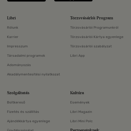
Libri
Törzsvásárlói Program
Rólunk
Törzsvásárlói Programunkról
Karrier
Törzsvásárlói Kártya egyenlege
Impresszum
Törzsvásárlói szabályzat
Társadalmi programok
Libri App
Adományozás
Akadálymentesítési nyilatkozat
Szolgáltatás
Kultúra
Boltkereső
Események
Fizetés és szállítás
Libri Magazin
Ajándékkártya egyenlege
Libri Mini Polc
Partnereinknek
Ügyfélszolgálat