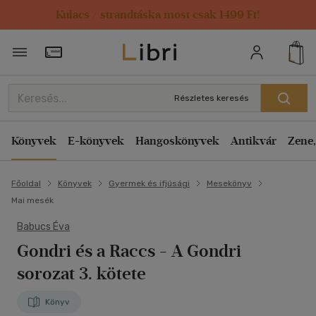
Kulacs / strandtáska most csak 1499 Ft!
Törzsvásárlói Kártya adatai
Részletes keresés
Könyvek
E-könyvek
Hangoskönyvek
Antikvár
Zene,
Főoldal
Könyvek
Gyermek és ifjúsági
Mesekönyv
Mai mesék
Babucs Éva
Gondri és a Raccs
- A Gondri
sorozat 3. kötete
Könyv