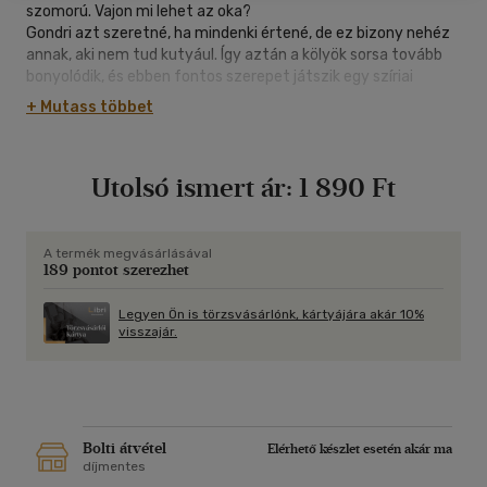
szomorú. Vajon mi lehet az oka?
Gondri azt szeretné, ha mindenki értené, de ez bizony nehéz
annak, aki nem tud kutyául. Így aztán a kölyök sorsa tovább
bonyolódik, és ebben fontos szerepet játszik egy szíriai
aranyhörcsög,a világ legszebb macskája és egy beszélő
+ Mutass többet
papagáj is.
Utolsó ismert ár:
1 890 Ft
A termék megvásárlásával
189 pontot szerezhet
Legyen Ön is törzsvásárlónk, kártyájára akár 10%
visszajár.
Bolti átvétel
Elérhető készlet esetén akár ma
díjmentes