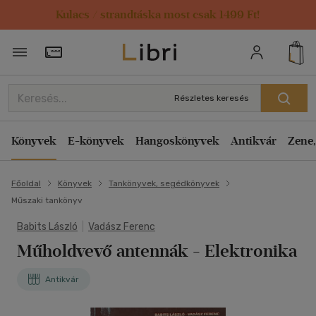
Kulacs / strandtáska most csak 1499 Ft!
Törzsvásárlói Kártya adatai
Részletes keresés
Könyvek
E-könyvek
Hangoskönyvek
Antikvár
Zene,
Főoldal
Könyvek
Tankönyvek, segédkönyvek
Műszaki tankönyv
Babits László
|
Vadász Ferenc
Műholdvevő antennák
- Elektronika
Antikvár