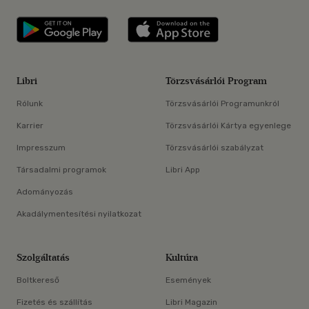
Libri applikáció Szerezd meg: Google P
Libri applikáció 
Libri
Törzsvásárlói Program
Rólunk
Törzsvásárlói Programunkról
Karrier
Törzsvásárlói Kártya egyenlege
Impresszum
Törzsvásárlói szabályzat
Társadalmi programok
Libri App
Adományozás
Akadálymentesítési nyilatkozat
Szolgáltatás
Kultúra
Boltkereső
Események
Fizetés és szállítás
Libri Magazin