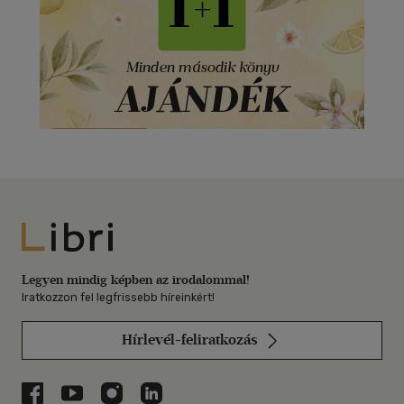
Libri
Legyen mindig képben az irodalommal!
Iratkozzon fel legfrissebb híreinkért!
Hírlevél-feliratkozás
Libri a Facebookon
Libri a Youtube-on
Libri az Instagramon
Libri a LinkedInen