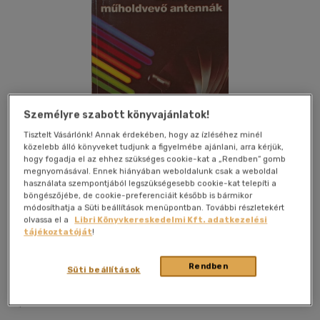
Személyre szabott könyvajánlatok!
Tisztelt Vásárlónk! Annak érdekében, hogy az ízléséhez minél
közelebb álló könyveket tudjunk a figyelmébe ajánlani, arra kérjük,
hogy fogadja el az ehhez szükséges cookie-kat a „Rendben” gomb
megnyomásával. Ennek hiányában weboldalunk csak a weboldal
használata szempontjából legszükségesebb cookie-kat telepíti a
böngészőjébe, de cookie-preferenciáit később is bármikor
módosíthatja a Süti beállítások menüpontban. További részletekért
olvassa el a
Libri Könyvkereskedelmi Kft. adatkezelési
tájékoztatóját
!
Kívánságlistához adom
Megosztom
Rendben
Süti beállítások
Műszaki Könyvkiadó Kft.
|
1994
|
magyar nyelvű
|
puhatáblás
|
114 oldal