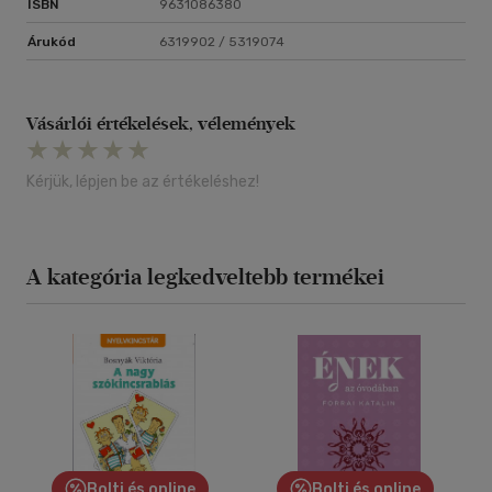
ISBN
9631086380
Árukód
6319902 / 5319074
Vásárlói értékelések, vélemények
Kérjük, lépjen be az értékeléshez!
A kategória legkedveltebb termékei
Bolti és online
Bolti és online