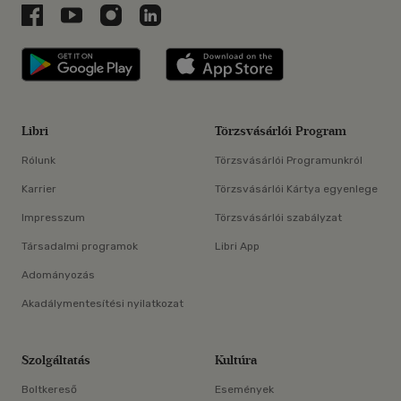
Libri a Facebookon
Libri a Youtube-on
Libri az Instagramon
Libri a LinkedInen
Libri applikáció Szerezd meg: Google P
Libri applikáció 
Libri
Törzsvásárlói Program
Rólunk
Törzsvásárlói Programunkról
Karrier
Törzsvásárlói Kártya egyenlege
Impresszum
Törzsvásárlói szabályzat
Társadalmi programok
Libri App
Adományozás
Akadálymentesítési nyilatkozat
Szolgáltatás
Kultúra
Boltkereső
Események