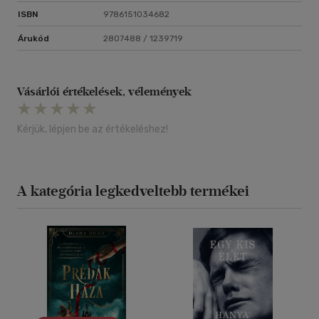
ISBN
9786151034682
Árukód
2807488 / 1239719
Vásárlói értékelések, vélemények
Kérjük, lépjen be az értékeléshez!
A kategória legkedveltebb termékei