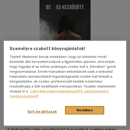
Személyre szabott könyvajánlatok!
Tisztelt Vásárlónk! Annak érdekében, hogy az ízléséhez minél
közelebb álló könyveket tudjunk a figyelmébe ajánlani, arra kérjük,
hogy fogadja el az ehhez szükséges cookie-kat a „Rendben” gomb
megnyomásával. Ennek hiányában weboldalunk csak a weboldal
használata szempontjából legszükségesebb cookie-kat telepíti a
böngészőjébe, de cookie-preferenciáit később is bármikor
módosíthatja a Süti beállítások menüpontban. További részletekért
olvassa el a
Libri Könyvkereskedelmi Kft. adatkezelési
Kívánságlistához adom
Megosztom
tájékoztatóját
!
Rendben
Süti beállítások
Publio Kiadó
|
2026
|
magyar nyelvű
|
kartonált
|
190 oldal
A férfi múltja tele van elfojtott traumákkal, a jelene mégis