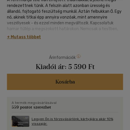
rendezettnek tűnik. A felszín alatt azonban üresség és
állandó, fojtogató feszültség munkál. Aztán felbukkan Ő. Egy
nő, akinek titkai épp annyira vonzóak, mint amennyire
veszélyesek - és ezzel minden megváltozik. Kapcsolatuk
hamar túllép a megszokott határokon. Nemcsak a testben,
hanem a lélek legmélyebb rétegeiben is. Egyre merészebb
+ Mutass többet
megbízások, erkölcsi szakadékok és sötét szolgáltatások
sodorják őket közelebb egymáshoz, miközben a kötelékük
már nem pusztán szenvedélyes, hanem végzetesen
Árinformációk
pszichológiai. A férfi egyszerre akar menekülni és
kapaszkodni. A vágy összemosódik a félelemmel, a szerelem
Kiadói ár:
5 590 Ft
a függőséggel, az intimitás a bűnnel. Egy ponton túl pedig
már nem az a kérdés, meddig hajlandó elmenni a nőért -
hanem hogy maradt-e még bármi önmagából. Ez a regény
Kosárba
egy erotikával átszőtt pszichológiai thriller, amely
könyörtelenül húzza magával az olvasót a szenvedély, az
őrület és az önfeladás határvidékére.
A termék megvásárlásával
559 pontot szerezhet
Legyen Ön is törzsvásárlónk, kártyájára akár 10%
visszajár.