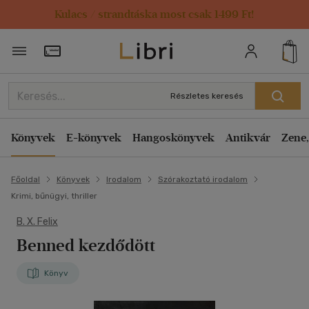
Kulacs / strandtáska most csak 1499 Ft!
Törzsvásárlói Kártya adatai
Részletes keresés
Könyvek
E-könyvek
Hangoskönyvek
Antikvár
Zene,
Főoldal
Könyvek
Irodalom
Szórakoztató irodalom
Krimi, bűnügyi, thriller
B. X. Felix
Benned kezdődött
Könyv