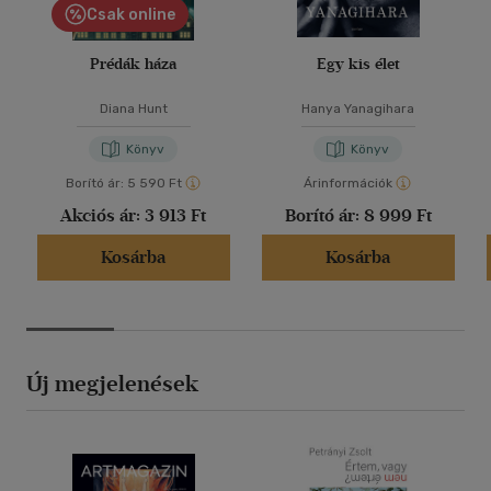
Csak online
Prédák háza
Egy kis élet
Diana Hunt
Hanya Yanagihara
Könyv
Könyv
Borító ár:
5 590 Ft
Árinformációk
Akciós ár:
3 913 Ft
Borító ár:
8 999 Ft
Kosárba
Kosárba
Új megjelenések