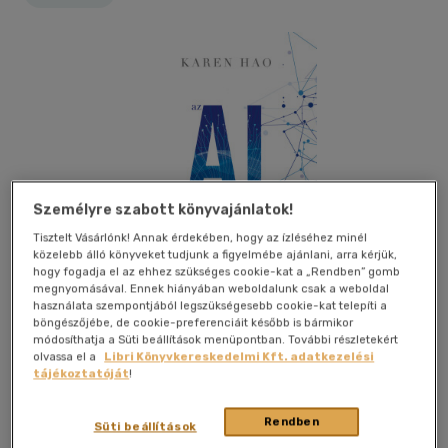
Személyre szabott könyvajánlatok!
Tisztelt Vásárlónk! Annak érdekében, hogy az ízléséhez minél
közelebb álló könyveket tudjunk a figyelmébe ajánlani, arra kérjük,
hogy fogadja el az ehhez szükséges cookie-kat a „Rendben” gomb
megnyomásával. Ennek hiányában weboldalunk csak a weboldal
használata szempontjából legszükségesebb cookie-kat telepíti a
böngészőjébe, de cookie-preferenciáit később is bármikor
módosíthatja a Süti beállítások menüpontban. További részletekért
olvassa el a
Libri Könyvkereskedelmi Kft. adatkezelési
tájékoztatóját
!
Kívánságlistához adom
Megosztom
Rendben
Süti beállítások
Hvg Könyvek
|
2025
|
magyar nyelvű
|
füles, kartonált
|
494