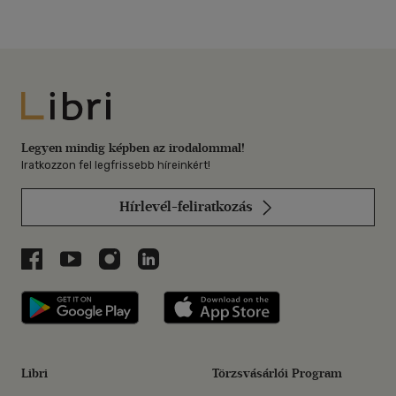
Libri
Legyen mindig képben az irodalommal!
Iratkozzon fel legfrissebb híreinkért!
Hírlevél-feliratkozás
Libri a Facebookon
Libri a Youtube-on
Libri az Instagramon
Libri a LinkedInen
Libri applikáció Szerezd meg: Google P
Libri applikáció 
Libri
Törzsvásárlói Program