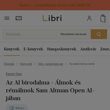
Kulacs / strandtáska most csak 1499 Ft!
Törzsvásárlói Kártya adatai
Részletes keresés
Könyvek
E-könyvek
Hangoskönyvek
Antikvár
Zene,
Főoldal
Könyvek
Társ. tudományok
További könyveink
Karen Hao
Az AI birodalma
- Álmok és
rémálmok Sam Altman Open AI-
jában
Könyv