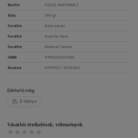
Borító
FÜLES, KARTONÁLT
Súly
790 gr
Fordító
Bata István
Fordító
Gyárfás Vera
Fordító
Moldvay Tamás
ISBN
9789635657360
Árukód
2799927 / 1234304
Elérhető még:
E-könyv
Vásárlói értékelések, vélemények