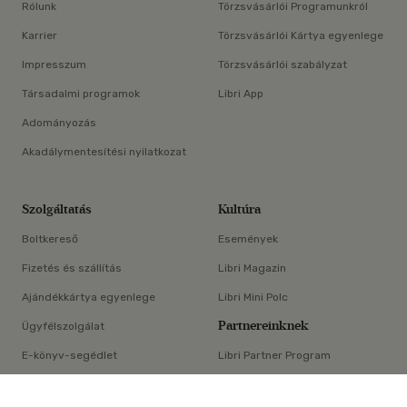
Rólunk
Törzsvásárlói Programunkról
Karrier
Törzsvásárlói Kártya egyenlege
Impresszum
Törzsvásárlói szabályzat
Társadalmi programok
Libri App
Adományozás
Akadálymentesítési nyilatkozat
Szolgáltatás
Kultúra
Boltkereső
Események
Fizetés és szállítás
Libri Magazin
Ajándékkártya egyenlege
Libri Mini Polc
Partnereinknek
Ügyfélszolgálat
E-könyv-segédlet
Libri Partner Program
×
Elállási nyilatkozat
Médiaajánlat