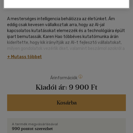
oldal
A mesterséges intelligencia behálózza az életünket. Ám
eddig csak kevesen vállalkoztak arra, hogy az AI-jal
kapcsolatos kutatásokat elemezzék és a technológiára épült
ipart bemutassák. Karen Hao többéves kutatómunka árán
kiderítette, hogy kik irányítják az AI-t fejlesztő vállalatokat,
milyen gondolatok vezérlik őket, valamint beszámol azokról a
társadalmi hatásokról, amelyeket az új technológia kifejt. Ez
+ Mutass többet
az új iparág sosem látott mértékben igényel erőforrásokat:
ritkafémeket a csipekhez, energiát az adatok
feldolgozásához, a Globális Dél országaiban éhbérért dolgozó
Árinformációk
munkásokat, akik az összegyűjtött adatokat osztályozzák.
Kiadói ár:
9 900 Ft
Karen Hao a több mint kétszázötven emberrel készített
mélyinterjú segítségével és a Sam Altman által vezetett
OpenAI cégóriás példáján keresztül teljes képet nyújt az AI
Kosárba
világáról. Vele tarthatunk Chilébe, Kolumbiába és Kenyába,
ahol az AI negatív következményei ellen szerveződő
munkásokkal találkozott, és alászállhatunk a Szilícium-
A termék megvásárlásával
völgybe, ahol önző zsenik és hatalomittas üzletemberek
990 pontot szerezhet
tervezik meg számunkra a jövőt.