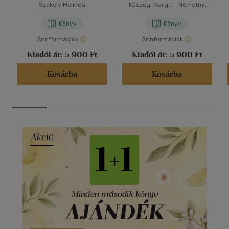
Székely Melinda
Kőszegi Margit
-
Némethy
Kálmán
Könyv
Könyv
Árinformációk
Árinformációk
Kiadói ár:
5 900 Ft
Kiadói ár:
5 900 Ft
Kosárba
Kosárba