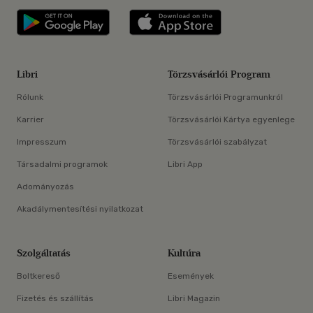
Libri applikáció Szerezd meg: Google P
Libri applikáció 
Libri
Törzsvásárlói Program
Rólunk
Törzsvásárlói Programunkról
Karrier
Törzsvásárlói Kártya egyenlege
Impresszum
Törzsvásárlói szabályzat
Társadalmi programok
Libri App
Adományozás
Akadálymentesítési nyilatkozat
Szolgáltatás
Kultúra
Boltkereső
Események
Fizetés és szállítás
Libri Magazin