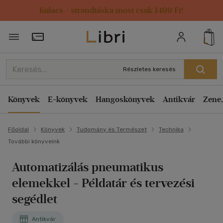
Kulacs / strandtáska most csak 1499 Ft!
Törzsvásárlói Kártya adatai
Részletes keresés
Könyvek
E-könyvek
Hangoskönyvek
Antikvár
Zene,
Főoldal
Könyvek
Tudomány és Természet
Technika
További könyveink
Automatizálás pneumatikus
elemekkel
- Példatár és tervezési
segédlet
Antikvár