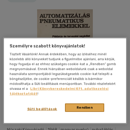
Személyre szabott könyvajánlatok!
Tisztelt Vásárlónk! Annak érdekében, hogy az ízléséhez minél
közelebb álló könyveket tudjunk a figyelmébe ajánlani, arra kérjük,
hogy fogadja el az ehhez szükséges cookie-kat a „Rendben” gomb
megnyomásával. Ennek hiányában weboldalunk csak a weboldal
használata szempontjából legszükségesebb cookie-kat telepíti a
böngészőjébe, de cookie-preferenciáit később is bármikor
módosíthatja a Süti beállítások menüpontban. További részletekért
olvassa el a
Libri Könyvkereskedelmi Kft. adatkezelési
tájékoztatóját
!
Rendben
Kívánságlistához adom
Megosztom
Süti beállítások
Műszaki Könyvkiadó
|
1968
|
magyar nyelvű
|
puhatáblás
|