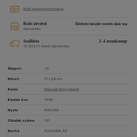
Bolti készletinformáció
Bolti átvétel
Elérhető készlet esetén akár ma
díjmentes
Szállítás
2-4 munkanap
15 000 Ft felett díjmentes
Állapot:
Jó
Méret:
17 x 24 cm
Kiadó
Műszaki Könyvkiadó
Kiadás éve
1968
Nyelv
MAGYAR
Oldalak száma:
151
Borító
PUHATÁBLÁS