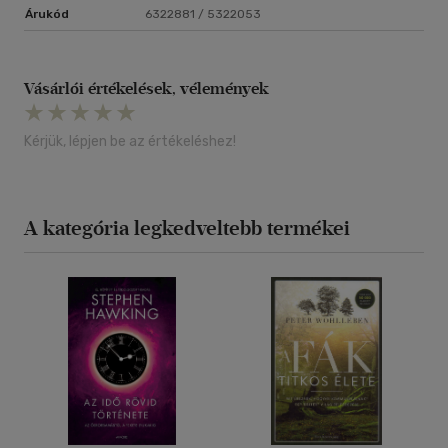
Árukód
6322881 / 5322053
Vásárlói értékelések, vélemények
Kérjük, lépjen be az értékeléshez!
A kategória legkedveltebb termékei