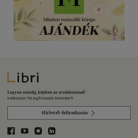
Libri
Legyen mindig képben az irodalommal!
Iratkozzon fel legfrissebb híreinkért!
Hírlevél-feliratkozás
Libri a Facebookon
Libri a Youtube-on
Libri az Instagramon
Libri a LinkedInen