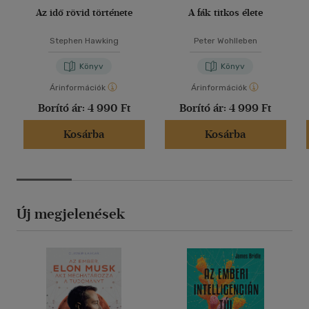
Az idő rövid története
A fák titkos élete
Stephen Hawking
Peter Wohlleben
Könyv
Könyv
Árinformációk
Árinformációk
Borító ár:
4 990 Ft
Borító ár:
4 999 Ft
Kosárba
Kosárba
Új megjelenések