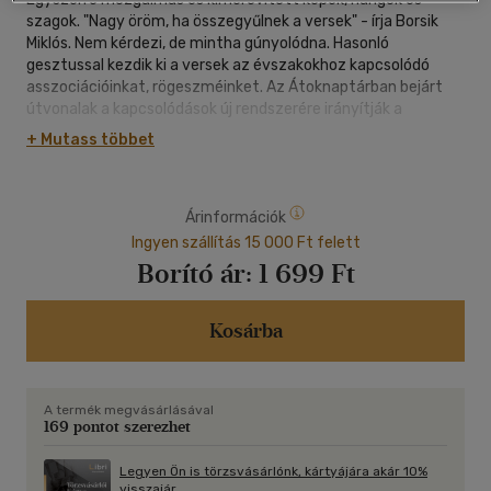
szagok. "Nagy öröm, ha összegyűlnek a versek" - írja Borsik
Miklós. Nem kérdezi, de mintha gúnyolódna. Hasonló
gesztussal kezdik ki a versek az évszakokhoz kapcsolódó
asszociációinkat, rögeszméinket. Az Átoknaptárban bejárt
útvonalak a kapcsolódások új rendszerére irányítják a
figyelmet. A tekintet folyamatosan leír és kiegészít. Kérdés,
+ Mutass többet
hogy ezek a kompozíciók milyen egyensúlyokat
teremthetnek az idegállapotok között, a havazást
eltorlaszoló ideges férfiak, a labda lemondó halkulása és a
Árinformációk
folyton aktív, tehetetlen kéz. Feszült viszonyba lép
egymással az, amit a versek alanya célba vesz és amit kerül:
Ingyen szállítás 15 000 Ft felett
"megrémiszt az egyszerűség".
Borító ár:
1 699 Ft
Simon Bettina
"Lemenekülne a hó az égből,
Kosárba
de ideges férfiak eltorlaszolják
az útját."
A termék megvásárlásával
169 pontot szerezhet
Legyen Ön is törzsvásárlónk, kártyájára akár 10%
visszajár.