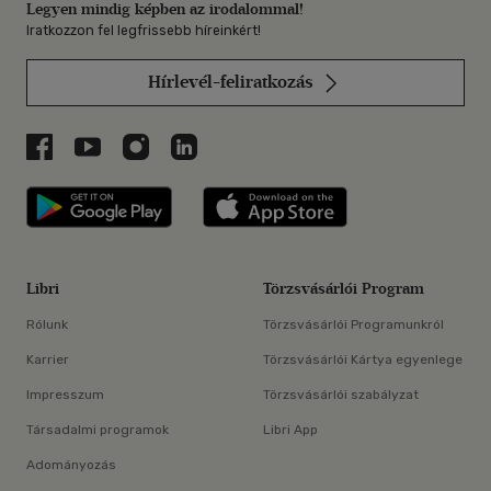
Legyen mindig képben az irodalommal!
Iratkozzon fel legfrissebb híreinkért!
Hírlevél-feliratkozás
Libri a Facebookon
Libri a Youtube-on
Libri az Instagramon
Libri a LinkedInen
Libri applikáció Szerezd meg: Google P
Libri applikáció 
Libri
Törzsvásárlói Program
Rólunk
Törzsvásárlói Programunkról
Karrier
Törzsvásárlói Kártya egyenlege
Impresszum
Törzsvásárlói szabályzat
Társadalmi programok
Libri App
Adományozás