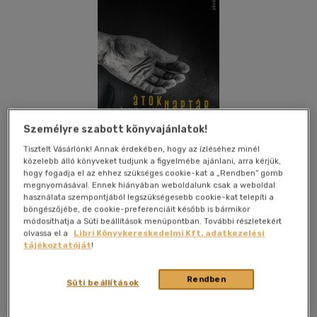
Személyre szabott könyvajánlatok!
Tisztelt Vásárlónk! Annak érdekében, hogy az ízléséhez minél
közelebb álló könyveket tudjunk a figyelmébe ajánlani, arra kérjük,
hogy fogadja el az ehhez szükséges cookie-kat a „Rendben” gomb
megnyomásával. Ennek hiányában weboldalunk csak a weboldal
használata szempontjából legszükségesebb cookie-kat telepíti a
böngészőjébe, de cookie-preferenciáit később is bármikor
módosíthatja a Süti beállítások menüpontban. További részletekért
olvassa el a
Libri Könyvkereskedelmi Kft. adatkezelési
Kívánságlistához adom
Megosztom
tájékoztatóját
!
Rendben
Süti beállítások
Jelenkor Kiadó
|
2020
|
magyar nyelvű
|
kartonált
|
59 oldal
Egyszerre mozgalmas és kimerevített képek, hangok és