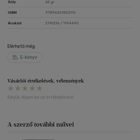
Súly
62 gr
ISBN
9789635180295
Árukód
2741216 / 1194495
Elérhető még:
E-könyv
Vásárlói értékelések, vélemények
Kérjük, lépjen be az értékeléshez!
A szerző további művei