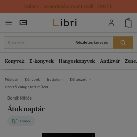
Kulacs / strandtáska most csak 1499 Ft!
Törzsvásárlói Kártya adatai
Részletes keresés
Könyvek
E-könyvek
Hangoskönyvek
Antikvár
Zene,
Főoldal
Könyvek
Irodalom
Költészet
Szerző válogatott művei
Borsik Miklós
Átoknaptár
Könyv