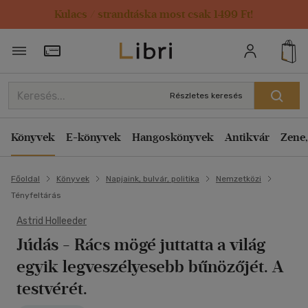
Kulacs / strandtáska most csak 1499 Ft!
Törzsvásárlói Kártya adatai
Részletes keresés
Könyvek
E-könyvek
Hangoskönyvek
Antikvár
Zene,
Főoldal
Könyvek
Napjaink, bulvár, politika
Nemzetközi
Tényfeltárás
Astrid Holleeder
Júdás
- Rács mögé juttatta a világ
egyik legveszélyesebb bűnözőjét. A
testvérét.