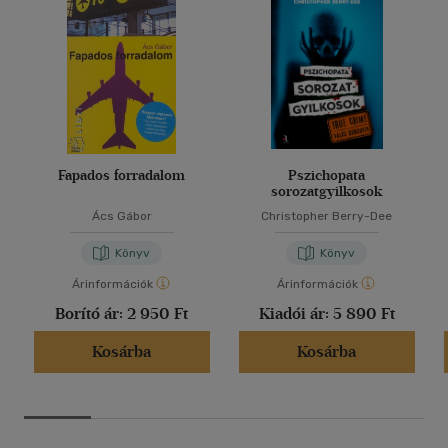
Fapados forradalom
Pszichopata
sorozatgyilkosok
Ács Gábor
Christopher Berry-Dee
Könyv
Könyv
Árinformációk
Árinformációk
Borító ár:
2 950 Ft
Kiadói ár:
5 890 Ft
Kosárba
Kosárba