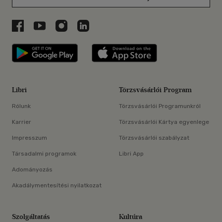
Libri a Facebookon
Libri a Youtube-on
Libri az Instagramon
Libri a LinkedInen
Libri applikáció Szerezd meg: Google P
Libri applikáció 
Libri
Törzsvásárlói Program
Rólunk
Törzsvásárlói Programunkról
Karrier
Törzsvásárlói Kártya egyenlege
Impresszum
Törzsvásárlói szabályzat
Társadalmi programok
Libri App
Adományozás
Akadálymentesítési nyilatkozat
Szolgáltatás
Kultúra