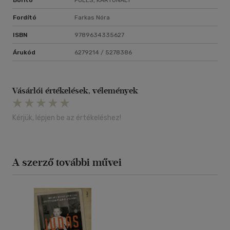
Borító
FÜLES, KARTONÁLT
Fordító
Farkas Nóra
ISBN
9789634335627
Árukód
6279214 / 5278386
Vásárlói értékelések, vélemények
Kérjük, lépjen be az értékeléshez!
A szerző további művei