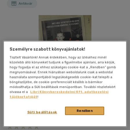
Antikvár
Személyre szabott könyvajánlatok!
Tisztelt Vásárlónk! Annak érdekében, hogy az ízléséhez minél
közelebb álló könyveket tudjunk a figyelmébe ajánlani, arra kérjük,
hogy fogadja el az ehhez szükséges cookie-kat a „Rendben” gomb
megnyomásával. Ennek hiányában weboldalunk csak a weboldal
használata szempontjából legszükségesebb cookie-kat telepíti a
böngészőjébe, de cookie-preferenciáit később is bármikor
módosíthatja a Süti beállítások menüpontban. További részletekért
olvassa el a
Libri Könyvkereskedelmi Kft. adatkezelési
tájékoztatóját
!
Rendben
Süti beállítások
Kívánságlistához adom
Megosztom