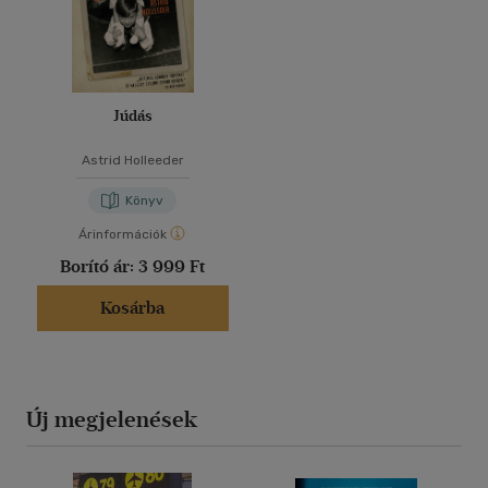
Júdás
Astrid Holleeder
Könyv
Árinformációk
Borító ár:
3 999 Ft
Kosárba
Új megjelenések