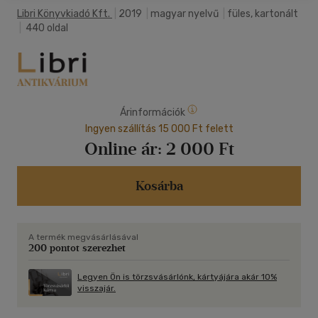
Libri Könyvkiadó Kft.
|
2019
|
magyar nyelvű
|
füles, kartonált
|
440 oldal
Árinformációk
Ingyen szállítás 15 000 Ft felett
Online ár:
2 000 Ft
Kosárba
A termék megvásárlásával
200 pontot szerezhet
Legyen Ön is törzsvásárlónk, kártyájára akár 10%
visszajár.