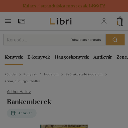
Kulacs / strandtáska most csak 1499 Ft!
Törzsvásárlói Kártya adatai
Részletes keresés
Könyvek
E-könyvek
Hangoskönyvek
Antikvár
Zene,
Főoldal
Könyvek
Irodalom
Szórakoztató irodalom
Krimi, bűnügyi, thriller
Arthur Hailey
Bankemberek
Antikvár