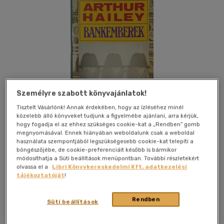
Személyre szabott könyvajánlatok!
Tisztelt Vásárlónk! Annak érdekében, hogy az ízléséhez minél
közelebb álló könyveket tudjunk a figyelmébe ajánlani, arra kérjük,
hogy fogadja el az ehhez szükséges cookie-kat a „Rendben” gomb
megnyomásával. Ennek hiányában weboldalunk csak a weboldal
használata szempontjából legszükségesebb cookie-kat telepíti a
böngészőjébe, de cookie-preferenciáit később is bármikor
módosíthatja a Süti beállítások menüpontban. További részletekért
Kívánságlistához adom
Megosztom
olvassa el a
Libri Könyvkereskedelmi Kft. adatkezelési
tájékoztatóját
!
Rendben
Magyar Könyvklub Zrt.
|
1994
|
magyar nyelvű
|
keménytábla
Süti beállítások
|
590 oldal