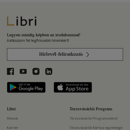
Libri
Legyen mindig képben az irodalommal!
Iratkozzon fel legfrissebb híreinkért!
Hírlevél-feliratkozás
Libri a Facebookon
Libri a Youtube-on
Libri az Instagramon
Libri a LinkedInen
Libri applikáció Szerezd meg: Google P
Libri applikáció 
Libri
Törzsvásárlói Program
Rólunk
Törzsvásárlói Programunkról
Karrier
Törzsvásárlói Kártya egyenlege