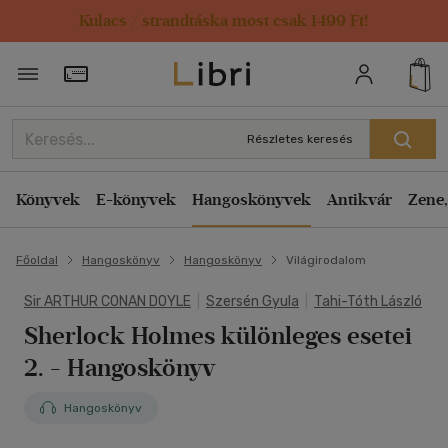
Kulacs / strandtáska most csak 1499 Ft!
Törzsvásárlói Kártya adatai
Részletes keresés
Könyvek
E-könyvek
Hangoskönyvek
Antikvár
Zene,
Főoldal
Hangoskönyv
Hangoskönyv
Világirodalom
Sir ARTHUR CONAN DOYLE
|
Szersén Gyula
|
Tahi-Tóth László
Sherlock Holmes különleges esetei
2. - Hangoskönyv
Hangoskönyv