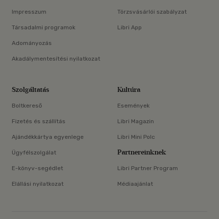
Impresszum
Törzsvásárlói szabályzat
Társadalmi programok
Libri App
Adományozás
Akadálymentesítési nyilatkozat
Szolgáltatás
Kultúra
Boltkereső
Események
Fizetés és szállítás
Libri Magazin
Ajándékkártya egyenlege
Libri Mini Polc
Partnereinknek
Ügyfélszolgálat
E-könyv-segédlet
Libri Partner Program
Elállási nyilatkozat
Médiaajánlat