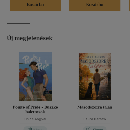
Kosárba
Kosárba
Új megjelenések
Pointe of Pride - Büszke
Másodszorra talán
balettosok
Chloe Angyal
Laura Barrow
Könyv
Könyv