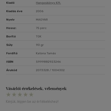
Kiadó
Hangoskönyv Kft.
Kiadás éve
2006
Nyelv
MAGYAR
Hossz:
75 perc
Borító
TOK
Súly
90 gr
Fordító
Katona Tamás
ISBN
5999882923246
Árukód
2073328 / 1004302
Vásárlói értékelések, vélemények
Kérjük, lépjen be az értékeléshez!