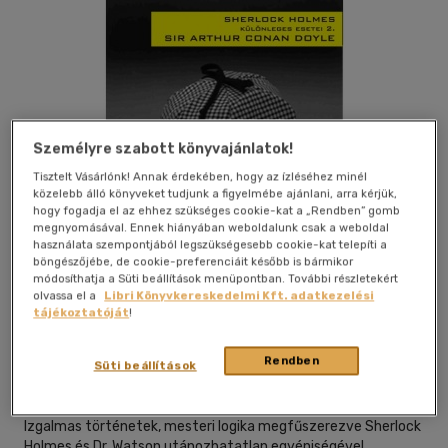
Személyre szabott könyvajánlatok!
Tisztelt Vásárlónk! Annak érdekében, hogy az ízléséhez minél
közelebb álló könyveket tudjunk a figyelmébe ajánlani, arra kérjük,
hogy fogadja el az ehhez szükséges cookie-kat a „Rendben” gomb
megnyomásával. Ennek hiányában weboldalunk csak a weboldal
használata szempontjából legszükségesebb cookie-kat telepíti a
böngészőjébe, de cookie-preferenciáit később is bármikor
módosíthatja a Süti beállítások menüpontban. További részletekért
olvassa el a
Libri Könyvkereskedelmi Kft. adatkezelési
Kívánságlistához adom
Megosztom
tájékoztatóját
!
Rendben
Süti beállítások
Hangoskönyv Kft.
|
2006
|
magyar nyelvű
|
tok
|
75 perc
Izgalmas történetek, mesteri logika megfűszerezve Sherlock
Holmes és Dr. Watson utánozhatatlan egyéniségével.