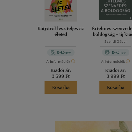
Kutyával lesz teljes az
Értelmes szenvedé
életed
boldogság - új kia
Szendi Gábor
E-könyv
E-könyv
Árinformációk
Árinformációk
Kiadói ár:
Kiadói ár:
3 599 Ft
3 999 Ft
Kosárba
Kosárba