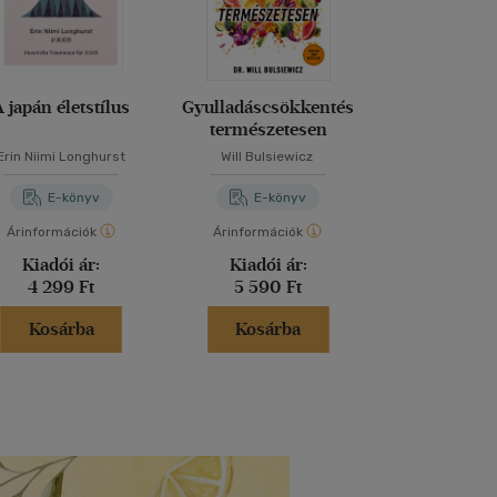
A japán életstílus
Gyulladáscsökkentés
A szív és a vé
természetesen
egészséges 
Erin Niimi Longhurst
Will Bulsiewicz
Dr. Csomai
E-könyv
E-könyv
E-kö
Árinformációk
Árinformációk
Árinformáci
Kiadói ár:
Kiadói ár:
Kiadói 
4 299 Ft
5 590 Ft
5 590 
Kosárba
Kosárba
Kosár