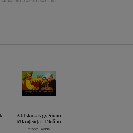
rjük, lépjen be az értékeléshez!
ék
A kiskakas gyémánt
félkrajcárja - Diafilm
Arany László