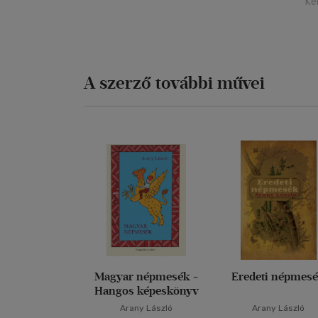
Ké
A szerző további művei
Magyar népmesék -
Eredeti népmes
Hangos képeskönyv
Arany László
Arany László