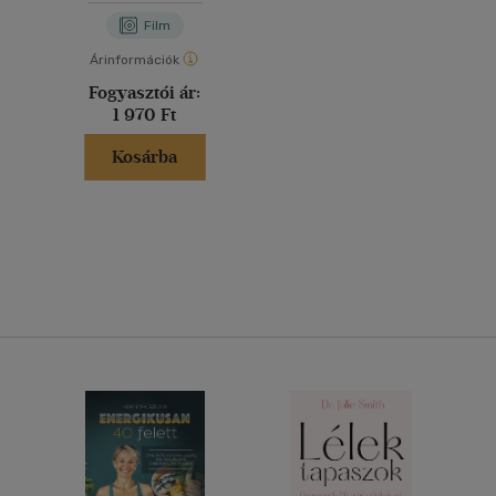
Film
Árinformációk
Fogyasztói ár:
1 970 Ft
Kosárba