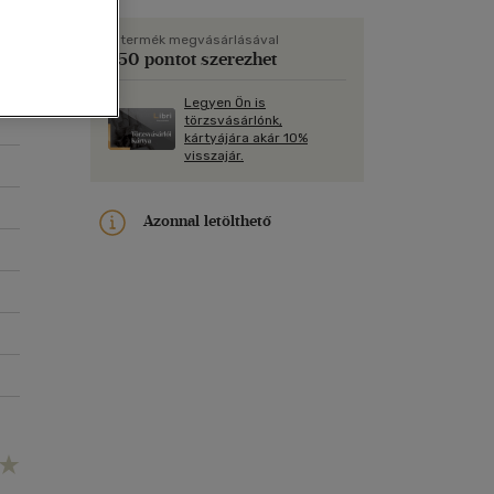
Kártya
:
Vallás, mitológia
m
Képeslap
A termék megvásárlásával
250 pontot szerezhet
és Természet
yv
Naptár
Legyen Ön is
k
Papír, írószer
törzsvásárlónk,
kártyájára akár 10%
ok
visszajár.
Azonnal letölthető