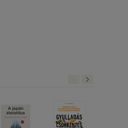
Hátra
Előre