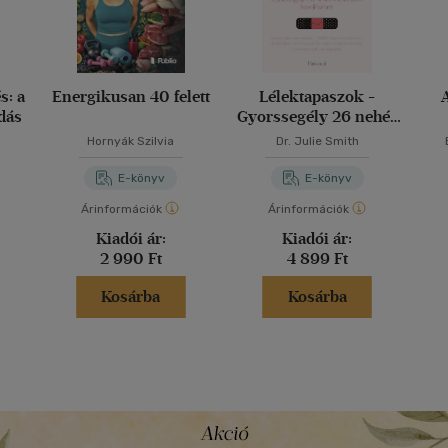
s: a
Energikusan 40 felett
Lélektapaszok -
dás
Gyorssegély 26 nehéz
élethelyzet kezeléséhez
Hornyák Szilvia
Dr. Julie Smith
E-könyv
E-könyv
Árinformációk
Árinformációk
Kiadói ár:
Kiadói ár:
2 990 Ft
4 899 Ft
Kosárba
Kosárba