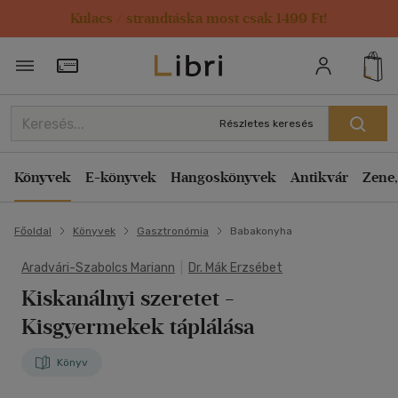
Kulacs / strandtáska most csak 1499 Ft!
Törzsvásárlói Kártya adatai
Részletes keresés
Könyvek
E-könyvek
Hangoskönyvek
Antikvár
Zene,
Főoldal
Könyvek
Gasztronómia
Babakonyha
Aradvári-Szabolcs Mariann
|
Dr. Mák Erzsébet
Kiskanálnyi szeretet
-
Kisgyermekek táplálása
Könyv