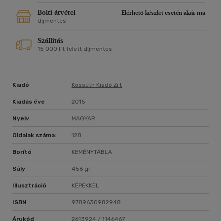
Bolti átvétel
Elérhető készlet esetén akár ma
díjmentes
Szállítás
15 000 Ft felett díjmentes
Kiadó
Kossuth Kiadó Zrt
Kiadás éve
2015
Nyelv
MAGYAR
Oldalak száma:
128
Borító
KEMÉNYTÁBLA
Súly
456 gr
Illusztráció
KÉPEKKEL
ISBN
9789630982948
Árukód
2613924 / 1146467