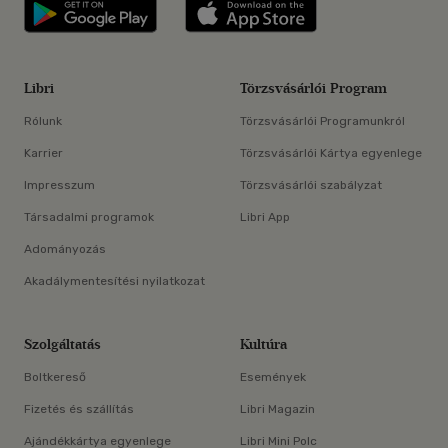
Libri applikáció Szerezd meg: Google P
Libri applikáció 
Libri
Törzsvásárlói Program
Rólunk
Törzsvásárlói Programunkról
Karrier
Törzsvásárlói Kártya egyenlege
Impresszum
Törzsvásárlói szabályzat
Társadalmi programok
Libri App
Adományozás
Akadálymentesítési nyilatkozat
Szolgáltatás
Kultúra
Boltkereső
Események
Fizetés és szállítás
Libri Magazin
Ajándékkártya egyenlege
Libri Mini Polc