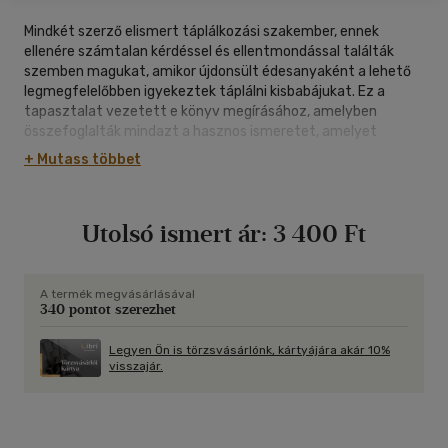
Mindkét szerző elismert táplálkozási szakember, ennek
ellenére számtalan kérdéssel és ellentmondással találták
szemben magukat, amikor újdonsült édesanyaként a lehető
legmegfelelőbben igyekeztek táplálni kisbabájukat. Ez a
tapasztalat vezetett e könyv megírásához, amelyben
összefoglalták mindazt a hasznos ismeretet, amelyet
ezekben az években szereztek. A tudnivalókat kiváló,
+ Mutass többet
könnyen beszerezhető, hazai alapanyagokat felhasználó
receptek kísérik. Külön fejezet foglalkozik a várandós nők,
illetve a frissen szült, szoptató édesanyák táplálkozásával is,
Utolsó ismert ár:
3 400 Ft
hiszen az ő egészséges táplálkozásuk nélkülözhetetlen
feltétele annak, hogy gyermekük megfelelően fejlődjön.
A termék megvásárlásával
340 pontot szerezhet
Legyen Ön is törzsvásárlónk, kártyájára akár 10%
visszajár.