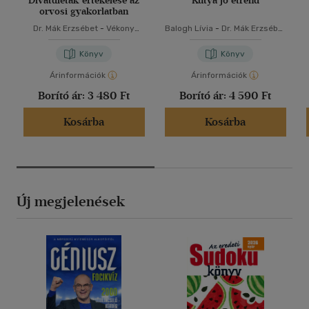
Divatdiéták értékelése az
Kutya jó étrend
orvosi gyakorlatban
Dr. Mák Erzsébet
-
Vékony
Balogh Lívia
-
Dr. Mák Erzsébet
Blanka
-
Vékony Blanka
Könyv
Könyv
Árinformációk
Árinformációk
Borító ár:
3 480 Ft
Borító ár:
4 590 Ft
Kosárba
Kosárba
Új megjelenések