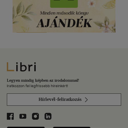
Libri
Legyen mindig képben az irodalommal!
Iratkozzon fel legfrissebb híreinkért!
Hírlevél-feliratkozás
Libri a Facebookon
Libri a Youtube-on
Libri az Instagramon
Libri a LinkedInen