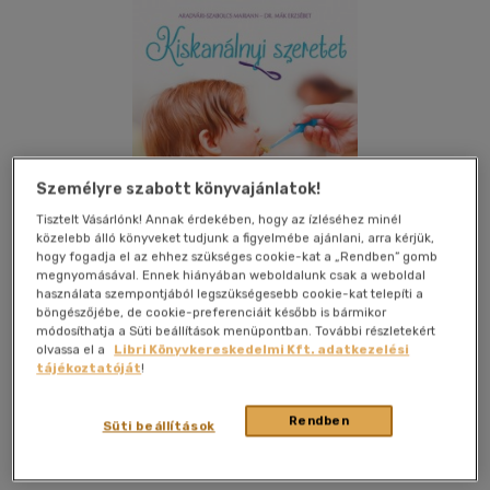
Személyre szabott könyvajánlatok!
Tisztelt Vásárlónk! Annak érdekében, hogy az ízléséhez minél
közelebb álló könyveket tudjunk a figyelmébe ajánlani, arra kérjük,
hogy fogadja el az ehhez szükséges cookie-kat a „Rendben” gomb
megnyomásával. Ennek hiányában weboldalunk csak a weboldal
használata szempontjából legszükségesebb cookie-kat telepíti a
böngészőjébe, de cookie-preferenciáit később is bármikor
módosíthatja a Süti beállítások menüpontban. További részletekért
olvassa el a
Libri Könyvkereskedelmi Kft. adatkezelési
tájékoztatóját
!
Kívánságlistához adom
Megosztom
Rendben
Süti beállítások
Kossuth Kiadó Zrt
|
2015
|
magyar nyelvű
|
keménytábla
|
128 oldal