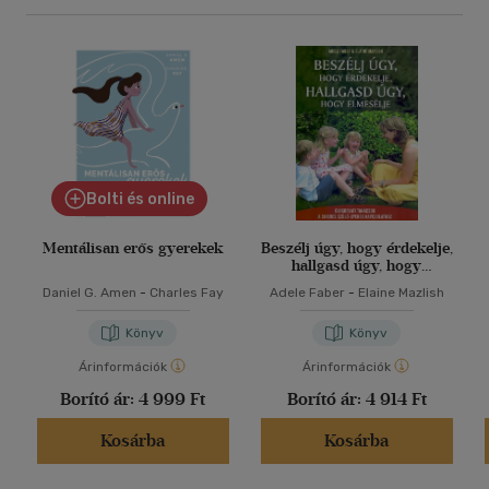
Bolti és online
Mentálisan erős gyerekek
Beszélj úgy, hogy érdekelje,
hallgasd úgy, hogy
elmesélje
Daniel G. Amen
-
Charles Fay
Adele Faber
-
Elaine Mazlish
Könyv
Könyv
Árinformációk
Árinformációk
Borító ár:
4 999 Ft
Borító ár:
4 914 Ft
Kosárba
Kosárba