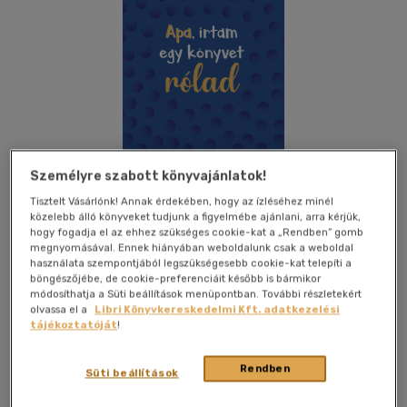
Személyre szabott könyvajánlatok!
Tisztelt Vásárlónk! Annak érdekében, hogy az ízléséhez minél
közelebb álló könyveket tudjunk a figyelmébe ajánlani, arra kérjük,
hogy fogadja el az ehhez szükséges cookie-kat a „Rendben” gomb
megnyomásával. Ennek hiányában weboldalunk csak a weboldal
használata szempontjából legszükségesebb cookie-kat telepíti a
Kívánságlistához adom
Megosztom
böngészőjébe, de cookie-preferenciáit később is bármikor
módosíthatja a Süti beállítások menüpontban. További részletekért
(2 vélemény)
olvassa el a
Libri Könyvkereskedelmi Kft. adatkezelési
tájékoztatóját
!
100moments
|
2026
|
magyar nyelvű
|
cérnafűzött,
keménytáblás
|
60 oldal
Rendben
Süti beállítások
Kedves Apa!