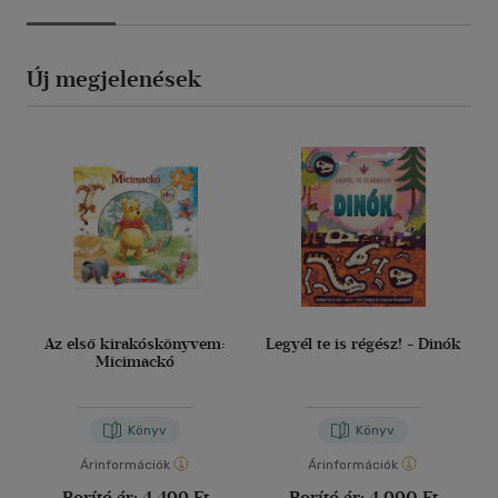
Új megjelenések
Az első kirakóskönyvem:
Legyél te is régész! - Dinók
Micimackó
Könyv
Könyv
Árinformációk
Árinformációk
Borító ár:
4 499 Ft
Borító ár:
4 990 Ft