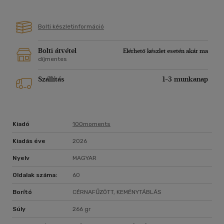
Bolti készletinformáció
Bolti átvétel
Elérhető készlet esetén akár ma
díjmentes
Szállítás
1-3 munkanap
Kiadó
100moments
Kiadás éve
2026
Nyelv
MAGYAR
Oldalak száma:
60
Borító
CÉRNAFŰZÖTT, KEMÉNYTÁBLÁS
Súly
266 gr