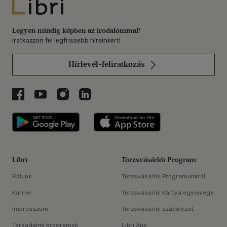
Libri
Legyen mindig képben az irodalommal!
Iratkozzon fel legfrissebb híreinkért!
Hírlevél-feliratkozás
Libri a Facebookon
Libri a Youtube-on
Libri az Instagramon
Libri a LinkedInen
Libri applikáció Szerezd meg: Google P
Libri applikáció 
Libri
Törzsvásárlói Program
Rólunk
Törzsvásárlói Programunkról
Karrier
Törzsvásárlói Kártya egyenlege
Impresszum
Törzsvásárlói szabályzat
Társadalmi programok
Libri App