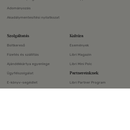
Adományozás
Akadálymentesítési nyilatkozat
Szolgáltatás
Kultúra
Boltkereső
Események
Fizetés és szállítás
Libri Magazin
Ajándékkártya egyenlege
Libri Mini Polc
Partnereinknek
Ügyfélszolgálat
E-könyv-segédlet
Libri Partner Program
×
Elállási nyilatkozat
Médiaajánlat
ÁSZF
Adatvédelem
Oldaltérkép
Süti beállítások
© Libri Könyvkereskedelmi Kft. Minden jog fenntartva!