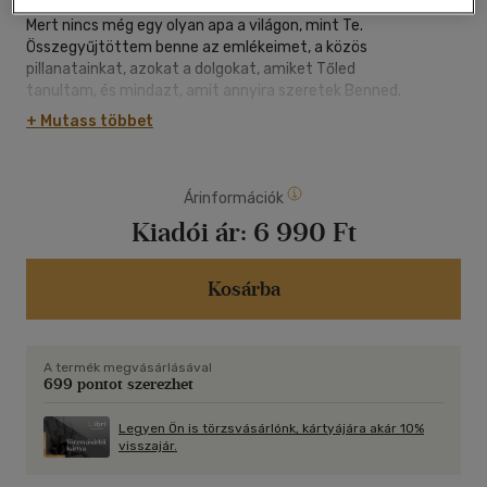
Ebbe a könyvbe a mi történetünket írtam.
Mert nincs még egy olyan apa a világon, mint Te.
Összegyűjtöttem benne az emlékeimet, a közös
pillanatainkat, azokat a dolgokat, amiket Tőled
tanultam, és mindazt, amit annyira szeretek Benned.
+ Mutass többet
Ez nem csak egy könyv. Ez egy vallomás,
egy köszönet mindenért, amit adtál, és egy apró
tükre annak, amit jelent nekem, hogy Te vagy
Árinformációk
az anyukám.
Kiadói ár:
6 990 Ft
Remélem, amikor végigolvasod, érezni fogod mindazt,
amit talán nem mondok el elégszer: mennyire hálás
vagyok Neked, és mennyire szeretlek.
Kosárba
A termék megvásárlásával
699 pontot szerezhet
Legyen Ön is törzsvásárlónk, kártyájára akár 10%
visszajár.