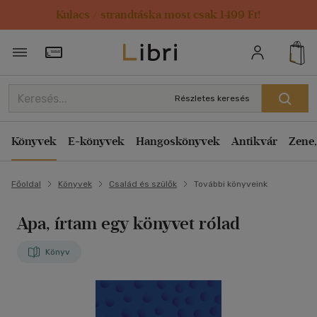
Kulacs / strandtáska most csak 1499 Ft!
Törzsvásárlói Kártya adatai
Részletes keresés
Könyvek
E-könyvek
Hangoskönyvek
Antikvár
Zene,
Főoldal
Könyvek
Család és szülők
További könyveink
Apa, írtam egy könyvet rólad
Könyv