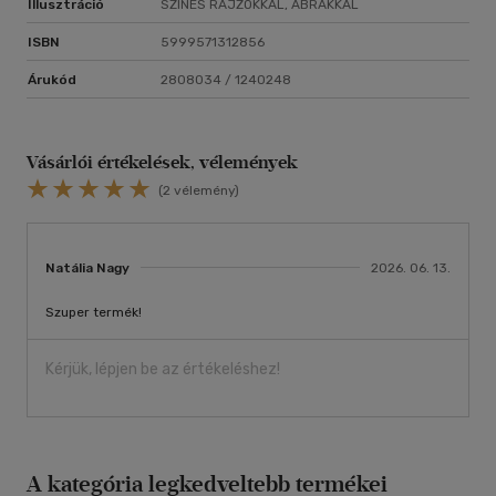
Illusztráció
SZÍNES RAJZOKKAL, ÁBRÁKKAL
ISBN
5999571312856
Árukód
2808034 / 1240248
Vásárlói értékelések, vélemények
(2 vélemény)
Natália Nagy
2026. 06. 13.
Szuper termék!
Kérjük, lépjen be az értékeléshez!
A kategória legkedveltebb termékei