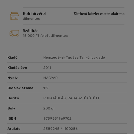
Bolti átvétel
Elérhető készlet esetén akár ma
díjmentes
Szállítás
15 000 Ft felett díjmentes
Kiadó
Nemzedékek Tudása Tankönyvkiadó
Kiadás éve
2011
Nyelv
MAGYAR
Oldalak száma:
112
Borító
PUHATÁBLÁS, RAGASZTÓKÖTÖTT
Súly
200 gr
ISBN
9789631969702
Árukód
2389245 / 1100286