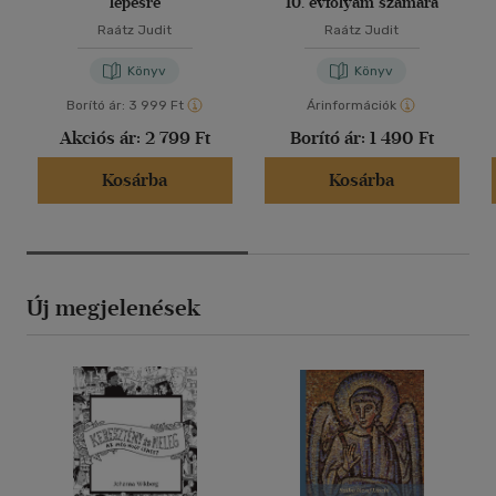
lépésre
10. évfolyam számára
Raátz Judit
Raátz Judit
Könyv
Könyv
Borító ár:
3 999 Ft
Árinformációk
Akciós ár:
2 799 Ft
Borító ár:
1 490 Ft
Kosárba
Kosárba
Új megjelenések