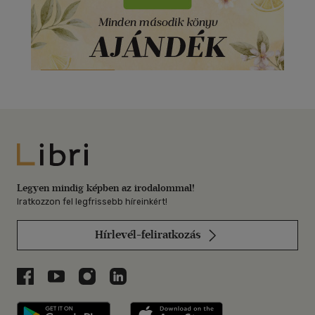
Libri
Legyen mindig képben az irodalommal!
Iratkozzon fel legfrissebb híreinkért!
Hírlevél-feliratkozás
Libri a Facebookon
Libri a Youtube-on
Libri az Instagramon
Libri a LinkedInen
Libri applikáció Szerezd meg: Google P
Libri applikáció 