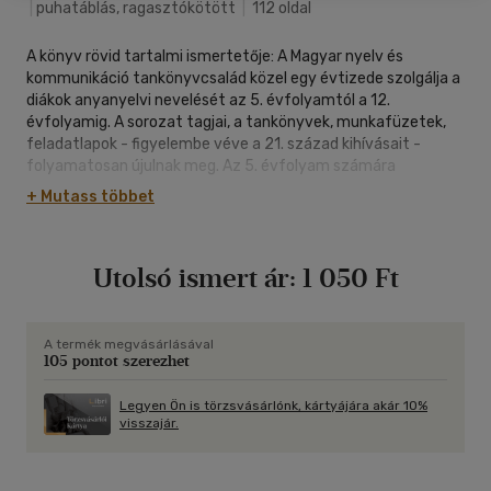
|
puhatáblás, ragasztókötött
|
112 oldal
A könyv rövid tartalmi ismertetője: A Magyar nyelv és
kommunikáció tankönyvcsalád közel egy évtizede szolgálja a
diákok anyanyelvi nevelését az 5. évfolyamtól a 12.
évfolyamig. A sorozat tagjai, a tankönyvek, munkafüzetek,
feladatlapok - figyelembe véve a 21. század kihívásait -
folyamatosan újulnak meg. Az 5. évfolyam számára
készített taneszközök ismeretanyaga a legújabb pedagógiai
+ Mutass többet
és a nyelvészeti kutatások eredményeire épül a korosztály
életkori sajátosságainak megfelelően; a leckék nemcsak
törzsanyagot, hanem kiegészítő tananyagot is
Utolsó ismert ár:
1 050 Ft
tartalmaznak; feladataik változatosak, kreatívak, fejlesztik a
szóbeli és írásbeli kommunikációt, valamint az önálló
tanulást.
A termék megvásárlásával
105 pontot szerezhet
Legyen Ön is törzsvásárlónk, kártyájára akár 10%
visszajár.