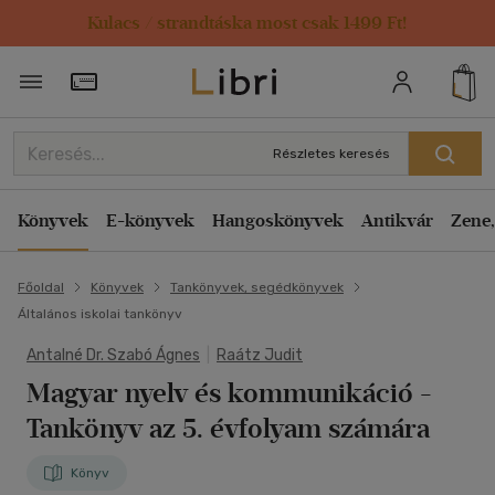
Kulacs / strandtáska most csak 1499 Ft!
Törzsvásárlói Kártya adatai
Részletes keresés
Könyvek
E-könyvek
Hangoskönyvek
Antikvár
Zene,
Főoldal
Könyvek
Tankönyvek, segédkönyvek
Általános iskolai tankönyv
Antalné Dr. Szabó Ágnes
|
Raátz Judit
Magyar nyelv és kommunikáció -
Tankönyv az 5. évfolyam számára
Könyv