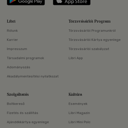
Libri
Törzsvásárlói Program
Rólunk
Törzsvásárlói Programunkról
Karrier
Törzsvásárlói Kártya egyenlege
Impresszum
Törzsvásárlói szabályzat
Társadalmi programok
Libri App
Adományozás
Akadálymentesítési nyilatkozat
Szolgáltatás
Kultúra
Boltkereső
Események
Fizetés és szállítás
Libri Magazin
Ajándékkártya egyenlege
Libri Mini Polc