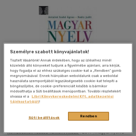
Személyre szabott könyvajánlatok!
Tisztelt Vásárlónk! Annak érdekében, hogy az ízléséhez minél
közelebb álló könyveket tudjunk a figyelmébe ajánlani, arra kérjük,
hogy fogadja el az ehhez szükséges cookie-kat a „Rendben” gomb
megnyomásával. Ennek hiányában weboldalunk csak a weboldal
használata szempontjából legszükségesebb cookie-kat telepíti a
böngészőjébe, de cookie-preferenciáit később is bármikor
módosíthatja a Süti beállítások menüpontban. További részletekért
olvassa el a
Libri Könyvkereskedelmi Kft. adatkezelési
tájékoztatóját
!
Kívánságlistához adom
Megosztom
Rendben
Süti beállítások
Nemzedékek Tudása Tankönyvkiadó
|
2011
|
magyar nyelvű