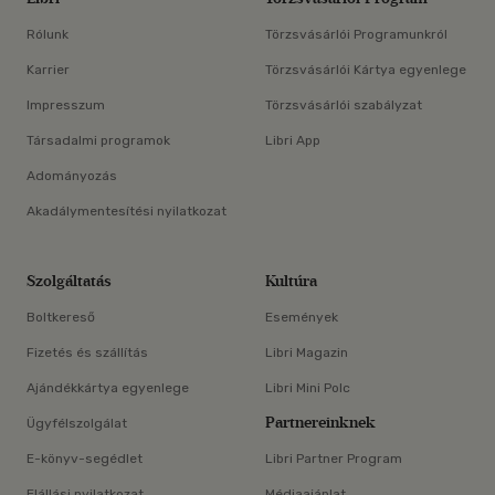
Rólunk
Törzsvásárlói Programunkról
Karrier
Törzsvásárlói Kártya egyenlege
Impresszum
Törzsvásárlói szabályzat
Társadalmi programok
Libri App
Adományozás
Akadálymentesítési nyilatkozat
Szolgáltatás
Kultúra
Boltkereső
Események
Fizetés és szállítás
Libri Magazin
Ajándékkártya egyenlege
Libri Mini Polc
Partnereinknek
Ügyfélszolgálat
E-könyv-segédlet
Libri Partner Program
Elállási nyilatkozat
Médiaajánlat