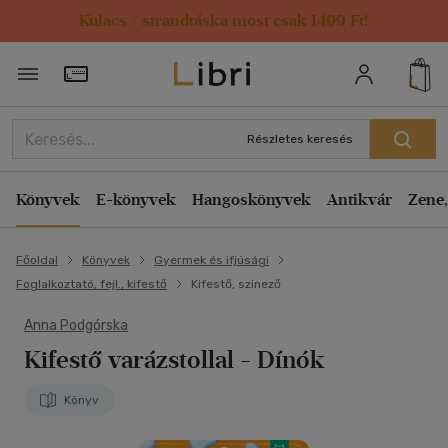
Kulacs / strandtáska most csak 1499 Ft!
Törzsvásárlói Kártya adatai
Részletes keresés
Könyvek
E-könyvek
Hangoskönyvek
Antikvár
Zene,
Főoldal
Könyvek
Gyermek és ifjúsági
Foglalkoztató, fejl., kifestő
Kifestő, szinező
Anna Podgórska
Kifestő varázstollal - Dínók
Könyv