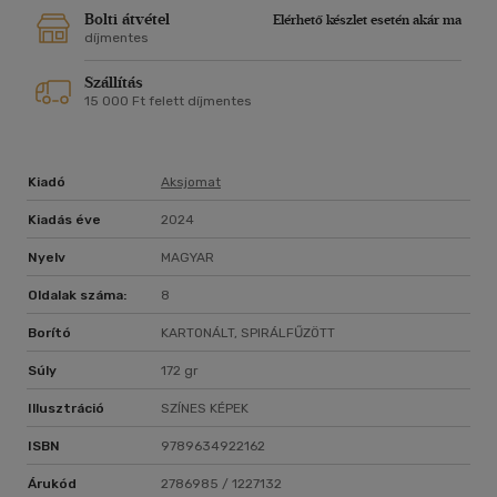
Bolti átvétel
Elérhető készlet esetén akár ma
díjmentes
Szállítás
15 000 Ft felett díjmentes
Kiadó
Aksjomat
Kiadás éve
2024
Nyelv
MAGYAR
Oldalak száma:
8
Borító
KARTONÁLT, SPIRÁLFŰZÖTT
Súly
172 gr
Illusztráció
SZÍNES KÉPEK
ISBN
9789634922162
Árukód
2786985 / 1227132