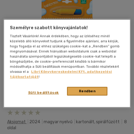
Személyre szabott könyvajánlatok!
Tisztelt Vásárlónk! Annak érdekében, hogy az ízléséhez minél
közelebb álló könyveket tudjunk a figyelmébe ajánlani, arra kérjük,
hogy fogadja el az ehhez szükséges cookie-kat a „Rendben” gomb
megnyomásával. Ennek hiányában weboldalunk csak a weboldal
használata szempontjából legszükségesebb cookie-kat telepíti a
böngészőjébe, de cookie-preferenciáit később is bármikor
módosíthatja a Süti beállítások menüpontban. További részletekért
olvassa el a
Libri Könyvkereskedelmi Kft. adatkezelési
tájékoztatóját
!
Rendben
Süti beállítások
Kívánságlistához adom
Megosztom
Aksjomat
|
2024
|
magyar nyelvű
|
kartonált, spirálfűzött
|
8
oldal