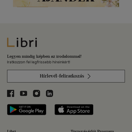
Libri
Legyen mindig képben az irodalommal!
Iratkozzon fel legfrissebb híreinkért!
Hírlevél-feliratkozás
Libri a Facebookon
Libri a Youtube-on
Libri az Instagramon
Libri a LinkedInen
Libri applikáció Szerezd meg: Google P
Libri applikáció 
Libri
Törzsvásárlói Program