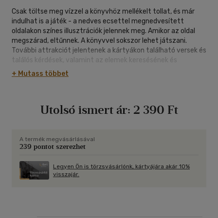
Csak töltse meg vízzel a könyvhöz mellékelt tollat, és már
indulhat is a játék - a nedves ecsettel megnedvesített
oldalakon színes illusztrációk jelennek meg. Amikor az oldal
megszárad, eltűnnek. A könyvvel sokszor lehet játszani.
További attrakciót jelentenek a kártyákon található versek és
találós kérdések, valamint az elemek keresésének és
számlálásának gyakorlatai. Játék után öntse ki a vizet a
+ Mutass többet
tollból, és tegye a csomagolásba.
Utolsó ismert ár:
2 390 Ft
A termék megvásárlásával
239 pontot szerezhet
Legyen Ön is törzsvásárlónk, kártyájára akár 10%
visszajár.