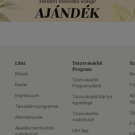
Libri
Törzsvásárlói
Sz
Program
Rólunk
Bo
Törzsvásárlói
Karrier
Fi
Programunkról
Impresszum
Aj
Törzsvásárlói Kártya
eg
egyenlege
Társadalmi programok
Üg
Törzsvásárlói
Adományozás
szabályzat
E-
Akadálymentesítési
Libri App
nyilatkozat
El