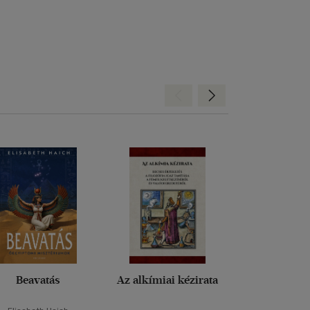
Hátra
Előre
Beavatás
Az alkímiai kézirata
Az alkímia kö
kémia műv