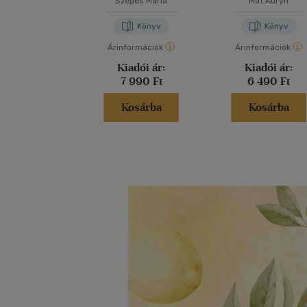
Szepes Mária
Mat Auryn
Könyv
Könyv
Árinformációk
Árinformációk
Kiadói ár:
Kiadói ár:
7 990 Ft
6 490 Ft
Kosárba
Kosárba