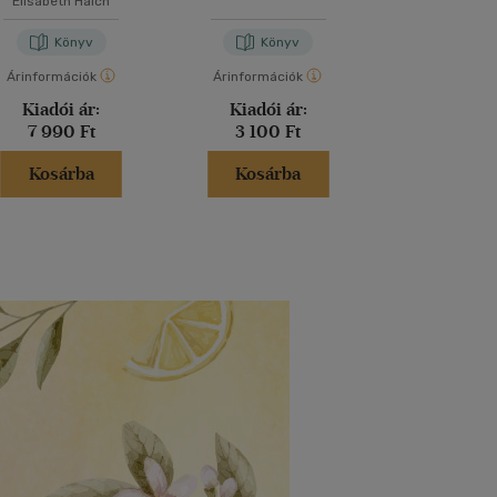
Elisabeth Haich
Könyv
Könyv
Kön
Árinformációk
Árinformációk
Árinformáci
Kiadói ár:
Kiadói ár:
Kiadói 
7 990 Ft
3 100 Ft
3 500 
Kosárba
Kosárba
Kosár