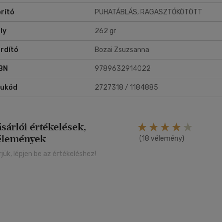
rító
PUHATÁBLÁS, RAGASZTÓKÖTÖTT
ly
262 gr
rdító
Bozai Zsuzsanna
BN
9789632914022
rukód
2727318 / 1184885
ásárlói értékelések,
élemények
(18 vélemény)
rjük, lépjen be az értékeléshez!