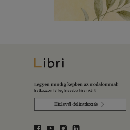
Libri
Legyen mindig képben az irodalommal!
Iratkozzon fel legfrissebb híreinkért!
Hírlevél-feliratkozás
Libri a Facebookon
Libri a Youtube-on
Libri az Instagramon
Libri a LinkedInen