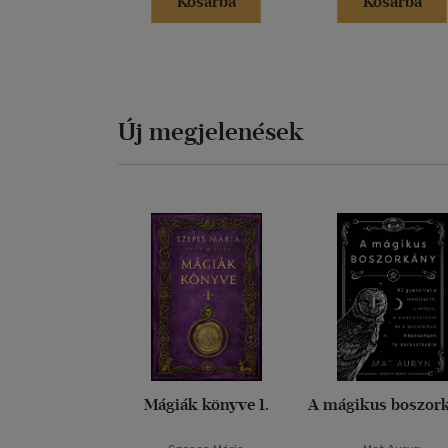
Kosárba
Kosárba
Új megjelenések
Mágiák könyve 1.
A mágikus boszor