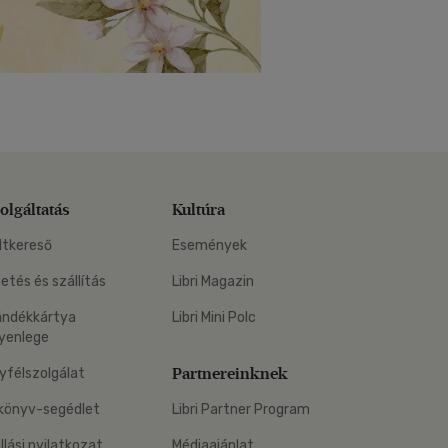
olgáltatás
Kultúra
ltkereső
Események
zetés és szállítás
Libri Magazin
ándékkártya
Libri Mini Polc
yenlege
Partnereinknek
yfélszolgálat
könyv-segédlet
Libri Partner Program
állási nyilatkozat
Médiaajánlat