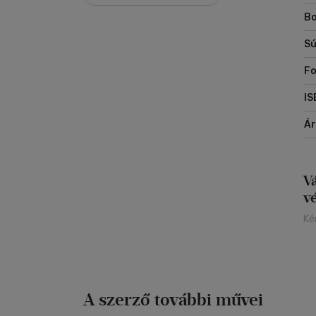
Bo
Sú
Fo
IS
Á
V
v
Ké
A szerző további művei