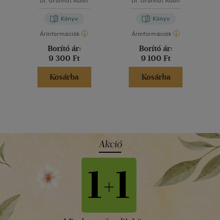
Dr. Grünhut Adolf
Dr. Grünhut Adolf
Könyv
Könyv
Árinformációk
Árinformációk
Borító ár:
Borító ár:
9 300 Ft
9 100 Ft
Kosárba
Kosárba