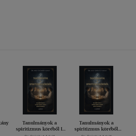
kány
Tanulmányok a
Tanulmányok a
spiritizmus köréből I.
spiritizmus köréből
kötet
II.kötet