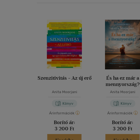
Szenzitivitás - Az új erő
És ha ez már a
mennyország?
Anita Moorjani
Anita Moorjani
Könyv
Könyv
Árinformációk
Árinformációk
Borító ár:
Borító ár:
3 200 Ft
3 200 Ft