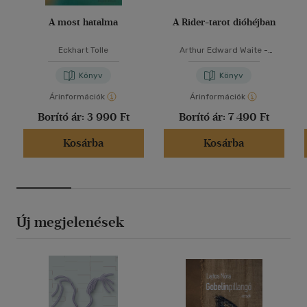
A most hatalma
A Rider-tarot dióhéjban
Eckhart Tolle
Arthur Edward Waite
-
Schneider Marita
Könyv
Könyv
Árinformációk
Árinformációk
Borító ár:
3 990 Ft
Borító ár:
7 490 Ft
Kosárba
Kosárba
Új megjelenések