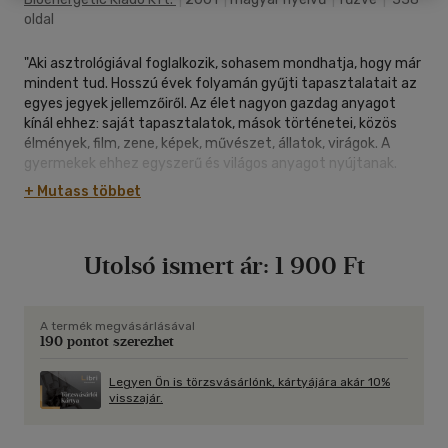
oldal
"Aki asztrológiával foglalkozik, sohasem mondhatja, hogy már
mindent tud. Hosszú évek folyamán gyűjti tapasztalatait az
egyes jegyek jellemzőiről. Az élet nagyon gazdag anyagot
kínál ehhez: saját tapasztalatok, mások történetei, közös
élmények, film, zene, képek, művészet, állatok, virágok. A
gyermekek ehhez egyszerű és világos anyagot nyújtanak.
Nekik még nincs annyi lehetőségük a különböző
+ Mutass többet
bolygókonstellációk kifejezésére. Még a társadalmi
kötöttségek sem hatnak rájuk olyan erősen, mert a jelenben
élnek. A felnőttekkel szemben kifejezésmódjuk teljesen
Utolsó ismert ár:
1 900 Ft
közvetlen: - egy Kos ascendenssel rendelkező fiú szobájának
ajtajára kiragaszt egy papírt: ez az én birodalmam - egy Rák
Holddal rendelkező kislány 14 éves koráig biztosan a kedvenc
babáival alszik - egy jó fényszögben álló Ikrek Merkúrral a
A termék megvásárlásával
190 pontot szerezhet
gyermek bárkivel szóba elegyedik Szeretném Önöket
bátorítani, figyeljék a gyermek viselkedését, nagyon sok
tapasztalatot szerezhetnek vele az asztrológia
Legyen Ön is törzsvásárlónk, kártyájára akár 10%
visszajár.
szimbólumrendszerén keresztül." Anita Cortesi