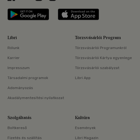
Libri applikáció Szerezd meg: Google P
Libri applikáció 
Libri
Törzsvásárlói Program
Rólunk
Törzsvásárlói Programunkról
Karrier
Törzsvásárlói Kártya egyenlege
Impresszum
Törzsvásárlói szabályzat
Társadalmi programok
Libri App
Adományozás
Akadálymentesítési nyilatkozat
Szolgáltatás
Kultúra
Boltkereső
Események
Fizetés és szállítás
Libri Magazin