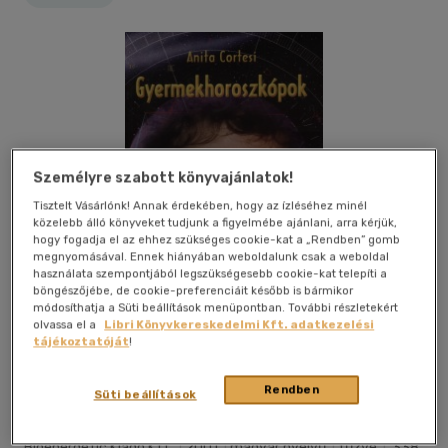
Személyre szabott könyvajánlatok!
Tisztelt Vásárlónk! Annak érdekében, hogy az ízléséhez minél
közelebb álló könyveket tudjunk a figyelmébe ajánlani, arra kérjük,
hogy fogadja el az ehhez szükséges cookie-kat a „Rendben” gomb
megnyomásával. Ennek hiányában weboldalunk csak a weboldal
használata szempontjából legszükségesebb cookie-kat telepíti a
böngészőjébe, de cookie-preferenciáit később is bármikor
módosíthatja a Süti beállítások menüpontban. További részletekért
olvassa el a
Libri Könyvkereskedelmi Kft. adatkezelési
tájékoztatóját
!
Kívánságlistához adom
Megosztom
Rendben
Süti beállítások
Bioenergetic Kiadó Kft.
|
2001
|
magyar nyelvű
|
fűzve
|
338