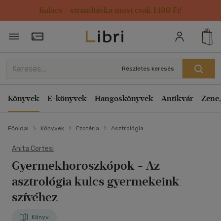
Kulacs / strandtáska most csak 1499 Ft!
Törzsvásárlói Kártya adatai
Részletes keresés
Könyvek
E-könyvek
Hangoskönyvek
Antikvár
Zene,
Főoldal
Könyvek
Ezotéria
Asztrológia
Anita Cortesi
Gyermekhoroszkópok
- Az
asztrológia kulcs gyermekeink
szívéhez
Könyv