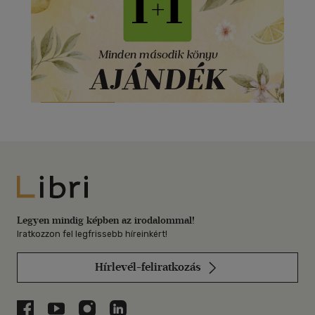
Libri
Legyen mindig képben az irodalommal!
Iratkozzon fel legfrissebb híreinkért!
Hírlevél-feliratkozás
Libri a Facebookon
Libri a Youtube-on
Libri az Instagramon
Libri a LinkedInen