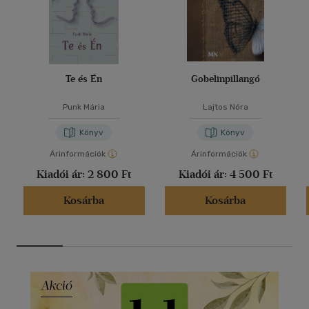
Te és Én
Gobelinpillangó
Punk Mária
Lajtos Nóra
Könyv
Könyv
Árinformációk
Árinformációk
Kiadói ár:
2 800 Ft
Kiadói ár:
4 500 Ft
Kosárba
Kosárba