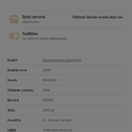
Bolti átvétel
Elérhető készlet esetén akár ma
díjmentes
Szállítás
15 000 Ft felett díjmentes
Kiadó
Bioenergetic Kiadó Kft.
Kiadás éve
2001
Nyelv
MAGYAR
Oldalak száma:
338
Borító
FŰZVE
Súly
390 gr
Fordító
Dr. Molnár Katalin
ISBN
9789639343306