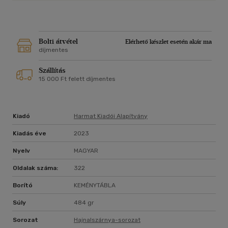
Bolti átvétel
Elérhető készlet esetén akár ma
díjmentes
Szállítás
15 000 Ft felett díjmentes
Kiadó
Harmat Kiadói Alapítvány
Kiadás éve
2023
Nyelv
MAGYAR
Oldalak száma:
322
Borító
KEMÉNYTÁBLA
Súly
484 gr
Sorozat
Hajnalszárnya-sorozat