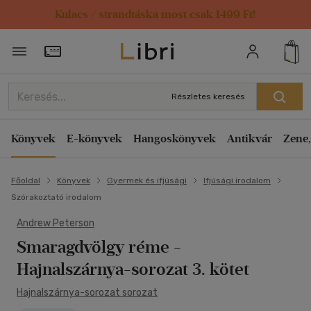
Kulacs / strandtáska most csak 1499 Ft!
Törzsvásárlói Kártya adatai
Részletes keresés
Könyvek
E-könyvek
Hangoskönyvek
Antikvár
Zene,
Főoldal
Könyvek
Gyermek és ifjúsági
Ifjúsági irodalom
Szórakoztató irodalom
Andrew Peterson
Smaragdvölgy réme
-
Hajnalszárnya-sorozat 3. kötet
Hajnalszárnya-sorozat sorozat