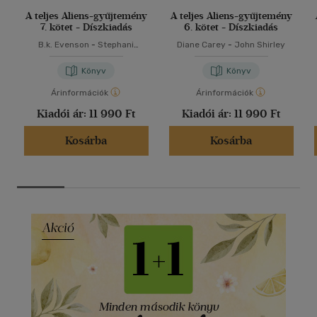
A teljes Aliens-gyűjtemény
A teljes Aliens-gyűjtemény
7. kötet - Díszkiadás
6. kötet - Díszkiadás
B.k. Evenson
-
Stephani
Diane Carey
-
John Shirley
Danelle Perry
Könyv
Könyv
Árinformációk
Árinformációk
Kiadói ár:
11 990 Ft
Kiadói ár:
11 990 Ft
Kosárba
Kosárba