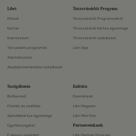
Libri
Törzsvásárlói Program
Rólunk
Törzsvásárlói Programunkról
Karrier
Törzsvásárlói Kártya egyenlege
Impresszum
Törzsvásárlói szabályzat
Társadalmi programok
Libri App
Adományozás
Akadálymentesítési nyilatkozat
Szolgáltatás
Kultúra
Boltkereső
Események
Fizetés és szállítás
Libri Magazin
Ajándékkártya egyenlege
Libri Mini Polc
Partnereinknek
Ügyfélszolgálat
E-könyv-segédlet
Libri Partner Program