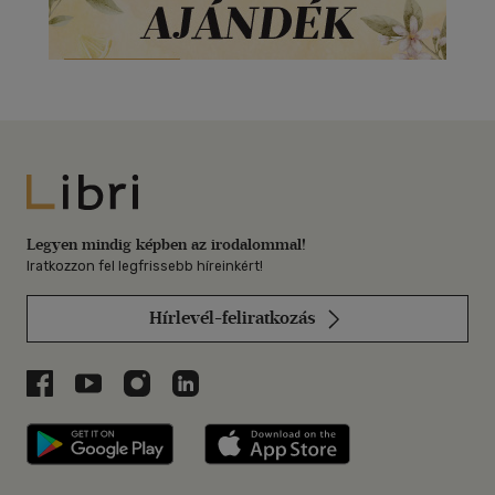
Libri
Legyen mindig képben az irodalommal!
Iratkozzon fel legfrissebb híreinkért!
Hírlevél-feliratkozás
Libri a Facebookon
Libri a Youtube-on
Libri az Instagramon
Libri a LinkedInen
Libri applikáció Szerezd meg: Google P
Libri applikáció 