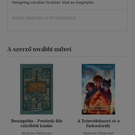
Rengeteg váratlan fordulat, titok es megfejtés.
Kérjük, lépjen be az értékeléshez!
A szerző további művei
Bestiapédia - Pembrik-féle
A Trónvédelmező és a
szkríföldi kiadás
Farkaskirály
Andrew Peterson
Andrew Peterson