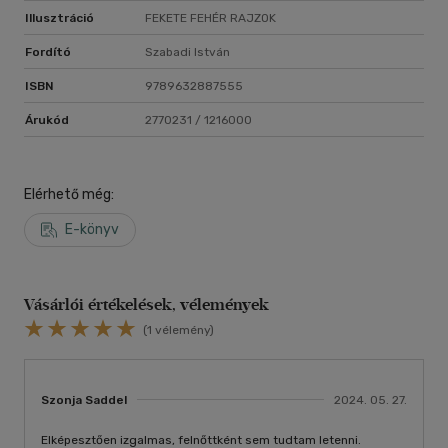
Illusztráció
FEKETE FEHÉR RAJZOK
Fordító
Szabadi István
ISBN
9789632887555
Árukód
2770231 / 1216000
Elérhető még:
E-könyv
Vásárlói értékelések, vélemények
(1 vélemény)
Szonja Saddel
2024. 05. 27.
Elképesztően izgalmas, felnőttként sem tudtam letenni.