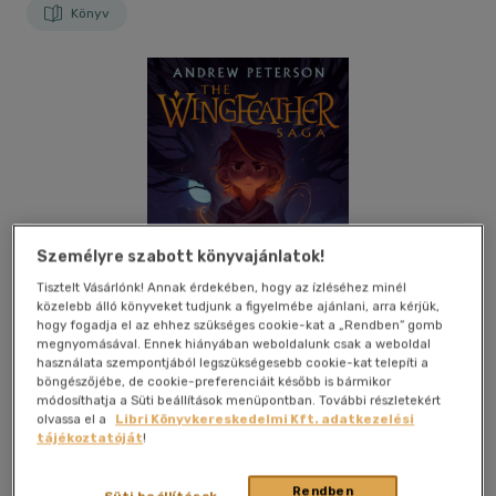
Könyv
Személyre szabott könyvajánlatok!
Tisztelt Vásárlónk! Annak érdekében, hogy az ízléséhez minél
közelebb álló könyveket tudjunk a figyelmébe ajánlani, arra kérjük,
hogy fogadja el az ehhez szükséges cookie-kat a „Rendben” gomb
megnyomásával. Ennek hiányában weboldalunk csak a weboldal
használata szempontjából legszükségesebb cookie-kat telepíti a
böngészőjébe, de cookie-preferenciáit később is bármikor
módosíthatja a Süti beállítások menüpontban. További részletekért
olvassa el a
Libri Könyvkereskedelmi Kft. adatkezelési
Kívánságlistához adom
Megosztom
tájékoztatóját
!
(1 vélemény)
Rendben
Süti beállítások