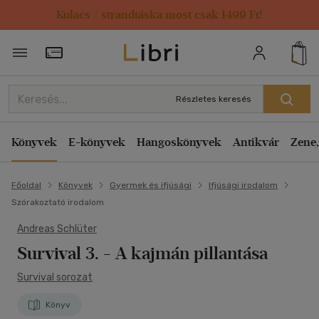
Kulacs / strandtáska most csak 1499 Ft!
Törzsvásárlói Kártya adatai
Részletes keresés
Könyvek
E-könyvek
Hangoskönyvek
Antikvár
Zene,
Főoldal
Könyvek
Gyermek és ifjúsági
Ifjúsági irodalom
Szórakoztató irodalom
Andreas Schlüter
Survival 3. - A kajmán pillantása
Survival sorozat
Könyv