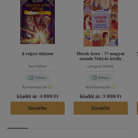
A végső ütközet
Hősök kora - 77 magyar
monda Mátyás király
korától 1848-ig
Tea Stilton
Lengyel Dénes
Könyv
Könyv
Árinformációk
Árinformációk
Kiadói ár:
4 999 Ft
Kiadói ár:
3 999 Ft
Kosárba
Kosárba