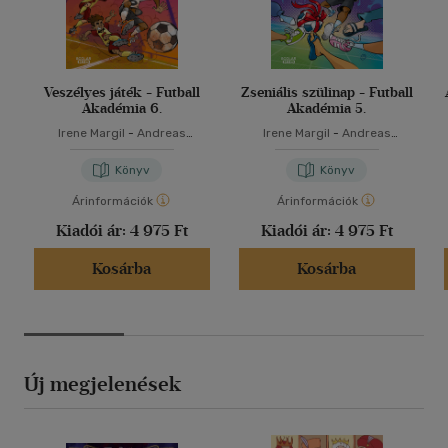
Veszélyes játék - Futball
Zseniális szülinap - Futball
Akadémia 6.
Akadémia 5.
Irene Margil
-
Andreas
Irene Margil
-
Andreas
Schlüter
Schlüter
Könyv
Könyv
Árinformációk
Árinformációk
Kiadói ár:
4 975 Ft
Kiadói ár:
4 975 Ft
Kosárba
Kosárba
Új megjelenések