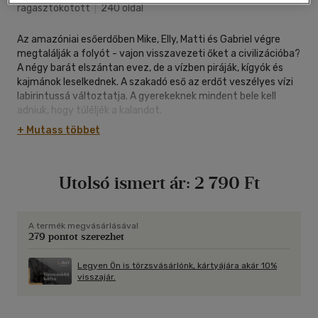
ragasztókötött
|
240 oldal
Az amazóniai esőerdőben Mike, Elly, Matti és Gabriel végre
megtalálják a folyót - vajon visszavezeti őket a civilizációba?
A négy barát elszántan evez, de a vízben piráják, kígyók és
kajmánok leselkednek. A szakadó eső az erdőt veszélyes vízi
labirintussá változtatja. A gyerekeknek mindent bele kell
adniuk, hogy túléljék a kalandot.
+ Mutass többet
Utolsó ismert ár:
2 790 Ft
A termék megvásárlásával
279 pontot szerezhet
Legyen Ön is törzsvásárlónk, kártyájára akár 10%
visszajár.