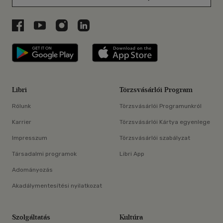
Libri a Facebookon
Libri a Youtube-on
Libri az Instagramon
Libri a LinkedInen
Libri applikáció Szerezd meg: Google P
Libri applikáció 
Libri
Törzsvásárlói Program
Rólunk
Törzsvásárlói Programunkról
Karrier
Törzsvásárlói Kártya egyenlege
Impresszum
Törzsvásárlói szabályzat
Társadalmi programok
Libri App
Adományozás
Akadálymentesítési nyilatkozat
Szolgáltatás
Kultúra