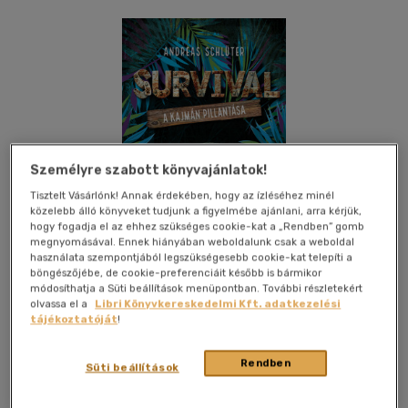
Személyre szabott könyvajánlatok!
Tisztelt Vásárlónk! Annak érdekében, hogy az ízléséhez minél
közelebb álló könyveket tudjunk a figyelmébe ajánlani, arra kérjük,
hogy fogadja el az ehhez szükséges cookie-kat a „Rendben” gomb
megnyomásával. Ennek hiányában weboldalunk csak a weboldal
használata szempontjából legszükségesebb cookie-kat telepíti a
böngészőjébe, de cookie-preferenciáit később is bármikor
módosíthatja a Süti beállítások menüpontban. További részletekért
olvassa el a
Libri Könyvkereskedelmi Kft. adatkezelési
tájékoztatóját
!
Kívánságlistához adom
Megosztom
Rendben
Süti beállítások
(3 vélemény)
Babilon Kiadó
|
2020
|
magyar nyelvű
|
puhatáblás,