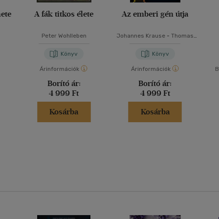
nete
A fák titkos élete
Az emberi gén útja
Peter Wohlleben
Johannes Krause
-
Thomas
Trappe
Könyv
Könyv
Árinformációk
Árinformációk
B
Borító ár:
Borító ár:
4 999 Ft
4 999 Ft
Kosárba
Kosárba