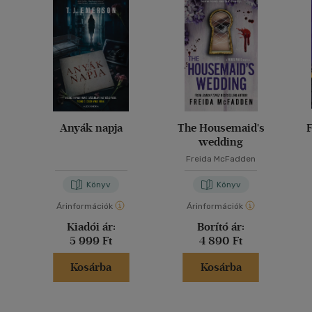
Anyák napja
The Housemaid's
F
wedding
Freida McFadden
Könyv
Könyv
Árinformációk
Árinformációk
Kiadói ár:
Borító ár:
5 999 Ft
4 890 Ft
Kosárba
Kosárba