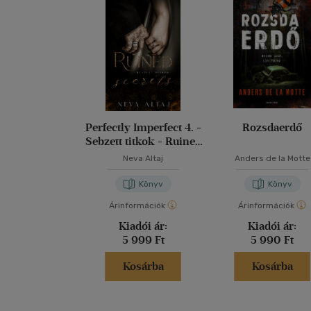
Perfectly Imperfect 4. -
Rozsdaerdő
Sebzett titkok - Ruined
secrets
Neva Altaj
Anders de la Motte
Könyv
Könyv
Árinformációk
Árinformációk
Kiadói ár:
Kiadói ár:
5 999 Ft
5 990 Ft
Kosárba
Kosárba