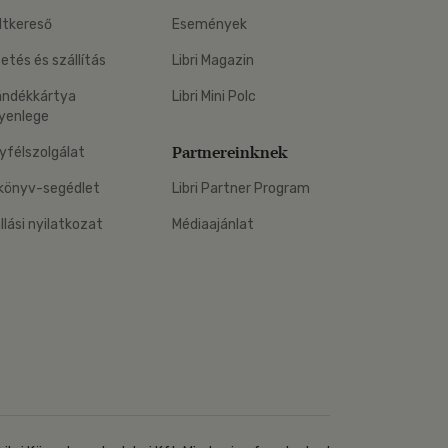
ltkereső
Események
zetés és szállítás
Libri Magazin
ándékkártya
Libri Mini Polc
yenlege
Partnereinknek
yfélszolgálat
könyv-segédlet
Libri Partner Program
állási nyilatkozat
Médiaajánlat