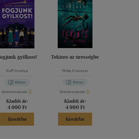
ogjunk gyilkost!
Tekints az ürességbe
Vidéki bűn
Ruff Orsolya
Philip Fracassi
Agatha Chr
Könyv
Könyv
Kön
Árinformációk
Árinformációk
Árinformáci
Kiadói ár:
Kiadói ár:
Kiadói 
4 990 Ft
4 980 Ft
5 999 
Kosárba
Kosárba
Kosár