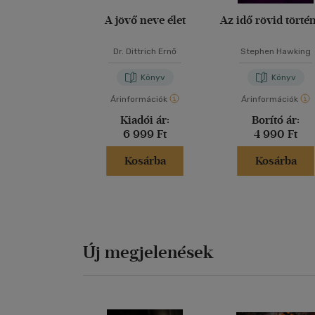
A jövő neve élet
Az idő rövid törté
Dr. Dittrich Ernő
Stephen Hawking
Könyv
Könyv
Árinformációk
Árinformációk
Kiadói ár:
Borító ár:
6 999 Ft
4 990 Ft
Kosárba
Kosárba
Új megjelenések