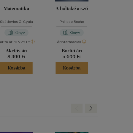
Matematika
A holtaké a szó
A rövidítés t
Obádovics J. Gyula
Philippe Boxho
Marcus Du S
Könyv
Könyv
Kön
orító ár:
11 999 Ft
Árinformációk
Árinformáci
Akciós ár:
Borító ár:
Borító 
8 399 Ft
5 699 Ft
5 999 
Kosárba
Kosárba
Kosár
Hátra
Előre