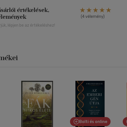
alapossággal, hogy 2022-ben a Financial Times az
év könyvének választotta az írást.
ásárlói értékelések,
élemények
(4 vélemény)
rjük, lépjen be az értékeléshez!
rmékei
Bolti és online