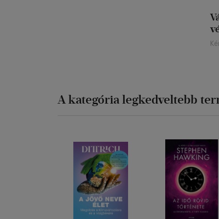
V
v
Ké
A kategória legkedveltebb te