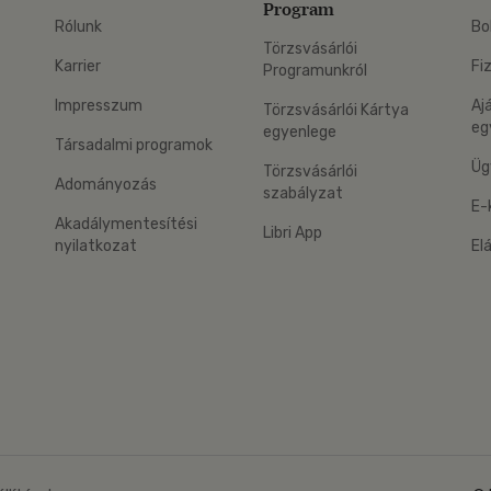
Program
Rólunk
Bo
Törzsvásárlói
Karrier
Fi
Programunkról
Impresszum
Aj
Törzsvásárlói Kártya
eg
egyenlege
Társadalmi programok
Üg
Törzsvásárlói
Adományozás
szabályzat
E-
Akadálymentesítési
Libri App
nyilatkozat
El
eg: Google Play
 applikáció Letölthető az App Store-ból