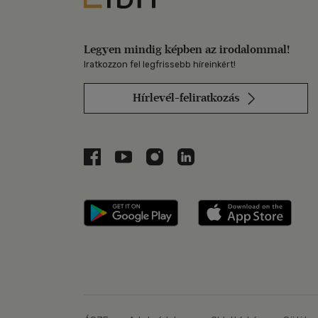
Legyen mindig képben az irodalommal!
Iratkozzon fel legfrissebb híreinkért!
Hírlevél-feliratkozás
Libri a Facebookon
Libri a Youtube-on
Libri az Instagramon
Libri a LinkedInen
Libri applikáció Szerezd m
Libri