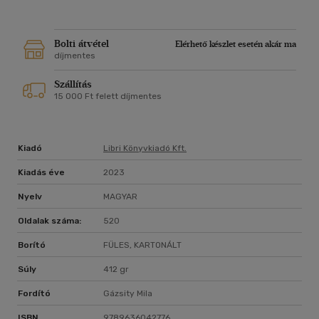
Bolti átvétel
Elérhető készlet esetén akár ma
díjmentes
Szállítás
15 000 Ft felett díjmentes
Kiadó
Libri Könyvkiadó Kft.
Kiadás éve
2023
Nyelv
MAGYAR
Oldalak száma:
520
Borító
FÜLES, KARTONÁLT
Súly
412 gr
Fordító
Gázsity Mila
ISBN
9789636042776