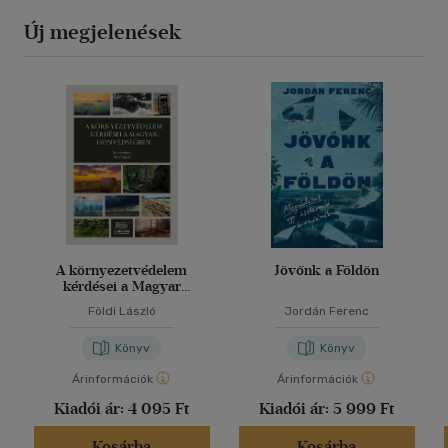
Új megjelenések
A környezetvédelem
Jövőnk a Földön
kérdései a Magyar
Honvédségben
Földi László
Jordán Ferenc
Könyv
Könyv
Árinformációk
Árinformációk
Kiadói ár:
4 095 Ft
Kiadói ár:
5 999 Ft
Kosárba
Kosárba