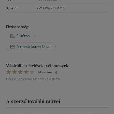
Árukód
2723395 / 1181763
Elérhető még:
E-könyv
Antikvár könyv (2 db)
Vásárlói értékelések, vélemények
(24 vélemény)
Kérjük, lépjen be az értékeléshez!
A szerző további művei