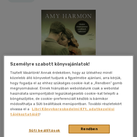
Személyre szabott könyvajánlatok!
Tisztelt Vásárlónk! Annak érdekében, hogy az ízléséhez minél
közelebb álló könyveket tudjunk a figyelmébe ajánlani, arra kérjük,
hogy fogadja el az ehhez szükséges cookie-kat a „Rendben” gomb
megnyomásával. Ennek hiányában weboldalunk csak a weboldal
használata szempontjából legszükségesebb cookie-kat telepíti a
böngészőjébe, de cookie-preferenciáit később is bármikor
módosíthatja a Süti beállítások menüpontban. További részletekért
olvassa el a
Libri Könyvkereskedelmi Kft. adatkezelési
tájékoztatóját
!
Kívánságlistához adom
Megosztom
(24 vélemény)
Rendben
Süti beállítások