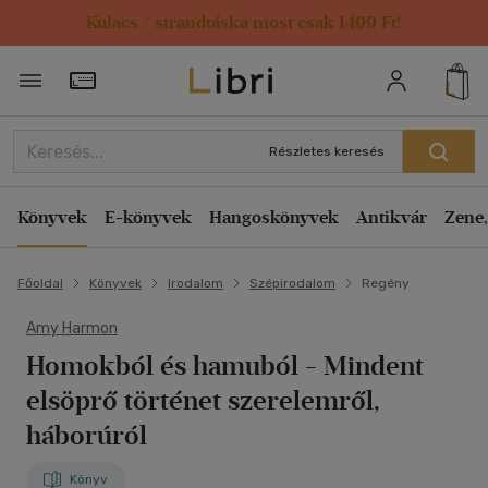
Kulacs / strandtáska most csak 1499 Ft!
Törzsvásárlói Kártya adatai
Részletes keresés
Könyvek
E-könyvek
Hangoskönyvek
Antikvár
Zene,
Főoldal
Könyvek
Irodalom
Szépirodalom
Regény
Amy Harmon
Homokból és hamuból
- Mindent
elsöprő történet szerelemről,
háborúról
Könyv