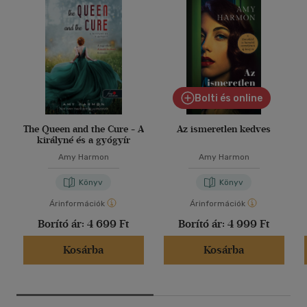
Bolti és online
The Queen and the Cure - A
Az ismeretlen kedves
királyné és a gyógyír
Amy Harmon
Amy Harmon
Könyv
Könyv
Árinformációk
Árinformációk
Borító ár:
4 699 Ft
Borító ár:
4 999 Ft
Kosárba
Kosárba