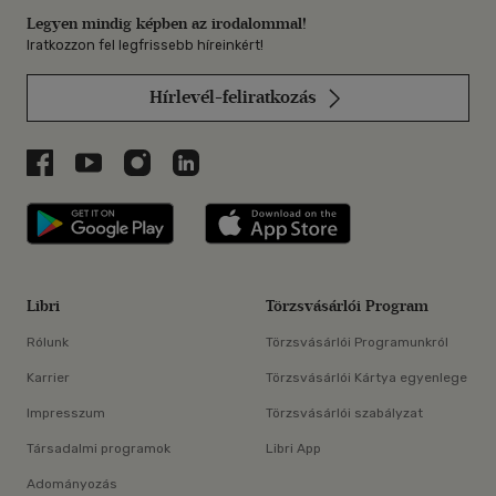
Legyen mindig képben az irodalommal!
Iratkozzon fel legfrissebb híreinkért!
Hírlevél-feliratkozás
Libri a Facebookon
Libri a Youtube-on
Libri az Instagramon
Libri a LinkedInen
Libri applikáció Szerezd meg: Google P
Libri applikáció 
Libri
Törzsvásárlói Program
Rólunk
Törzsvásárlói Programunkról
Karrier
Törzsvásárlói Kártya egyenlege
Impresszum
Törzsvásárlói szabályzat
Társadalmi programok
Libri App
Adományozás