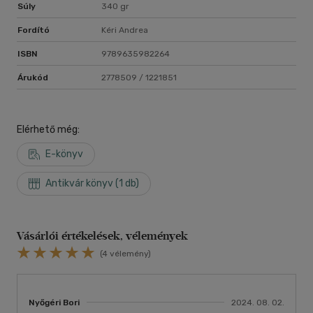
Súly
340 gr
Fordító
Kéri Andrea
ISBN
9789635982264
Árukód
2778509 / 1221851
Elérhető még:
E-könyv
Antikvár könyv (1 db)
Vásárlói értékelések, vélemények
(4 vélemény)
Nyőgéri Bori
2024. 08. 02.