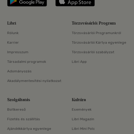
Libri
Törzsvásárlói Program
Rólunk
Törzsvásárlói Programunkról
Karrier
Törzsvásárlói Kártya egyenlege
Impresszum
Törzsvásárlói szabályzat
Társadalmi programok
Libri App
Adományozás
Akadálymentesítési nyilatkozat
Szolgáltatás
Kultúra
Boltkereső
Események
Fizetés és szállítás
Libri Magazin
Ajándékkártya egyenlege
Libri Mini Polc