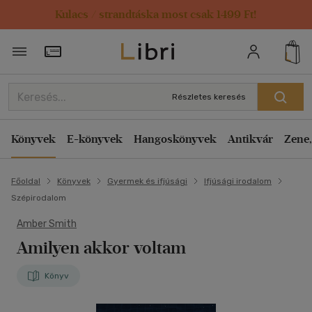
Kulacs / strandtáska most csak 1499 Ft!
Törzsvásárlói Kártya adatai
Részletes keresés
Könyvek
E-könyvek
Hangoskönyvek
Antikvár
Zene,
Főoldal
Könyvek
Gyermek és ifjúsági
Ifjúsági irodalom
Szépirodalom
Amber Smith
Amilyen akkor voltam
Könyv