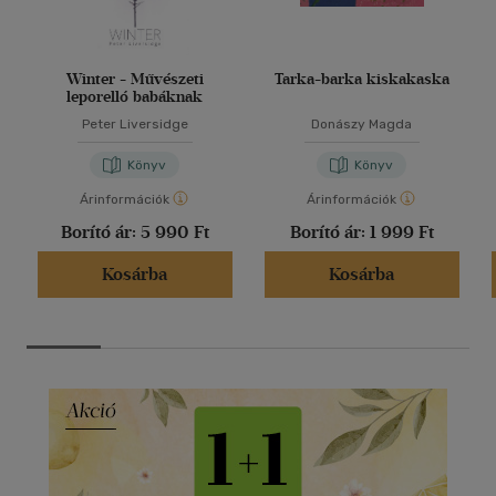
Winter - Művészeti
Tarka-barka kiskakaska
leporelló babáknak
Peter Liversidge
Donászy Magda
Könyv
Könyv
Árinformációk
Árinformációk
Borító ár:
5 990 Ft
Borító ár:
1 999 Ft
Kosárba
Kosárba