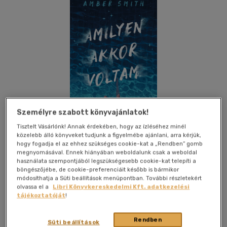
Személyre szabott könyvajánlatok!
Csak online
Tisztelt Vásárlónk! Annak érdekében, hogy az ízléséhez minél
közelebb álló könyveket tudjunk a figyelmébe ajánlani, arra kérjük,
hogy fogadja el az ehhez szükséges cookie-kat a „Rendben” gomb
megnyomásával. Ennek hiányában weboldalunk csak a weboldal
használata szempontjából legszükségesebb cookie-kat telepíti a
Kívánságlistához adom
Megosztom
böngészőjébe, de cookie-preferenciáit később is bármikor
módosíthatja a Süti beállítások menüpontban. További részletekért
olvassa el a
Libri Könyvkereskedelmi Kft. adatkezelési
(4 vélemény)
tájékoztatóját
!
Magnólia
|
2024
|
magyar nyelvű
|
puhatáblás
|
368 oldal
Rendben
Süti beállítások