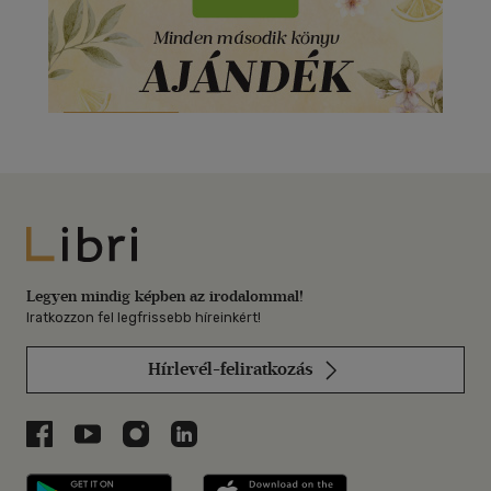
Libri
Legyen mindig képben az irodalommal!
Iratkozzon fel legfrissebb híreinkért!
Hírlevél-feliratkozás
Libri a Facebookon
Libri a Youtube-on
Libri az Instagramon
Libri a LinkedInen
Libri applikáció Szerezd meg: Google P
Libri applikáció 