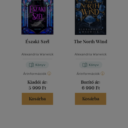
Északi Szél
The North Wind
k
Alexandria Warwick
Alexandria Warwick
Könyv
Könyv
Árinformációk
Árinformációk
Kiadói ár:
Borító ár:
5 999 Ft
6 990 Ft
Kosárba
Kosárba