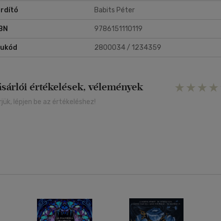
rdító
Babits Péter
BN
9786151110119
rukód
2800034 / 1234359
ásárlói értékelések, vélemények
rjük, lépjen be az értékeléshez!