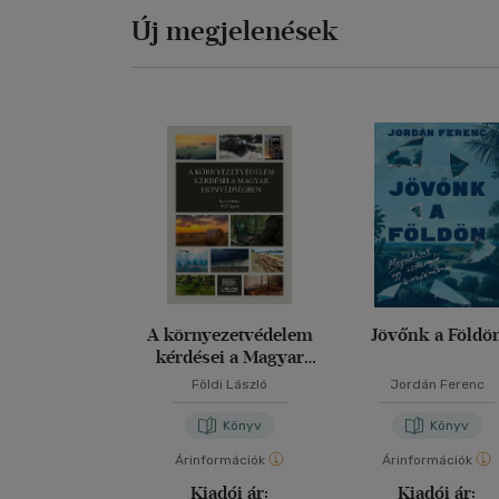
Új megjelenések
A környezetvédelem
Jövőnk a Földö
kérdései a Magyar
Honvédségben
Földi László
Jordán Ferenc
Könyv
Könyv
Árinformációk
Árinformációk
Kiadói ár:
Kiadói ár: