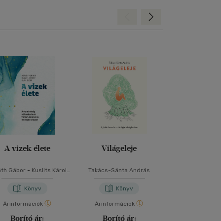
Hátra
Előre
A vizek élete
Világeleje
Más-vil
áth Gábor
-
Kuslits Károly
Takács-Sánta András
Thomas Hal
-
Oláh József
Könyv
Könyv
Kön
Árinformációk
Árinformációk
Árinformáci
Borító ár:
Borító ár:
Borító 