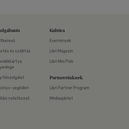
olgáltatás
Kultúra
ltkereső
Események
zetés és szállítás
Libri Magazin
ándékkártya
Libri Mini Polc
yenlege
Partnereinknek
yfélszolgálat
könyv-segédlet
Libri Partner Program
állási nyilatkozat
Médiaajánlat