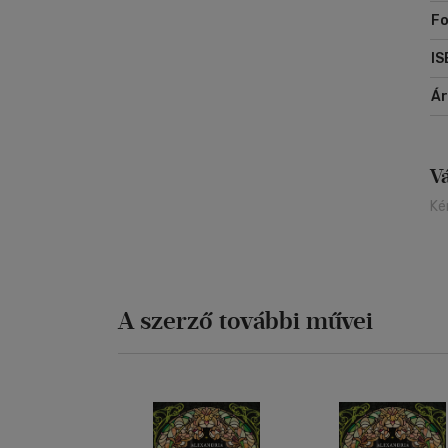
Fo
IS
Á
V
Ké
A szerző további művei