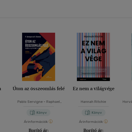
n
Úton az összeomlás felé
Ez nem a világvége
Pablo Servigne
-
Raphael
Hannah Ritchie
Horv
Stevens
Könyv
Könyv
Árinformációk
Árinformációk
Borító ár:
Borító ár: