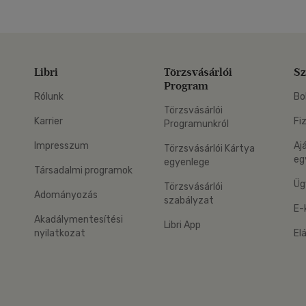
Libri
Törzsvásárlói
Sz
Program
Rólunk
Bo
Törzsvásárlói
Karrier
Fi
Programunkról
Impresszum
Aj
Törzsvásárlói Kártya
eg
egyenlege
Társadalmi programok
Üg
Törzsvásárlói
Adományozás
szabályzat
E-
Akadálymentesítési
Libri App
nyilatkozat
El
eg: Google Play
 applikáció Letölthető az App Store-ból