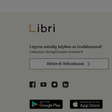
Libri
Legyen mindig képben az irodalommal!
Iratkozzon fel legfrissebb híreinkért!
Hírlevél-feliratkozás
Libri a Facebookon
Libri a Youtube-on
Libri az Instagramon
Libri a LinkedInen
Libri applikáció Szerezd m
Libri